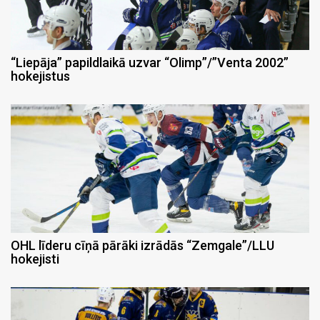
“Liepāja” papildlaikā uzvar “Olimp”/”Venta 2002”
hokejistus
OHL līderu cīņā pārāki izrādās “Zemgale”/LLU
hokejisti