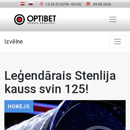
12:24:38
(GTM
-00:00
)
09.08.2026
Izvēlne
Leģendārais Stenlija
kauss svin 125!
HOKEJS