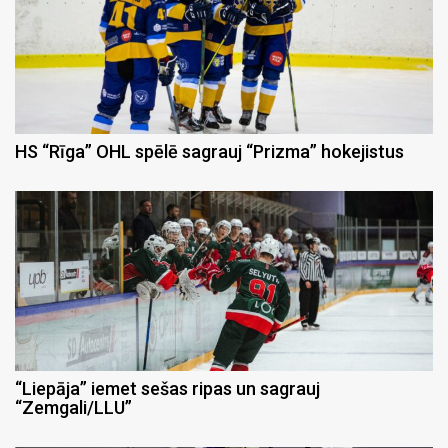
HS “Rīga” OHL spēlē sagrauj “Prizma” hokejistus
“Liepāja” iemet sešas ripas un sagrauj
“Zemgali/LLU”