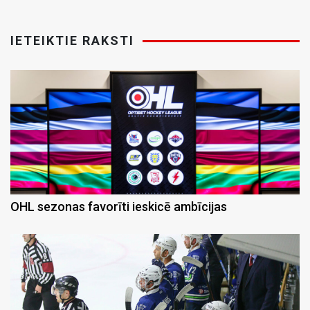
IETEIKTIE RAKSTI
OHL sezonas favorīti ieskicē ambīcijas