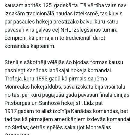
kausam apritēs 125. gadskārta. Tā vērtība vairs nav
izsakām tradicionālā naudas izteiksmē, tas kļuvis
par pasaules hokeja prestižāko balvu, kuru katru
pavasari virs galvas ceļ NHL izslēgšanas turnīra
čempioni, kā pirmajam to tradicionāli darot
komandas kapteinim.
Stenlijs sākotnēji vēlējās šo bļodas formas kausu
pasniegt Kanādas labākajai hokeja komandai.
Trofeja, kuru 1893.gadā kā pirmais saņēma
Monreālas hokeja klubs, savā izskatā bija visai tālu
no tās, par kuru pagājušā gada pavasarī finālā cīnījās
Pitsburgas un Sanhosē hokejisti. Līdz pat
1917.gadam to allaž izcīnīja Kanādas komandas, bet
tad tas kā pirmajiem amerikāņiem izdevās komandai
no Sietlas, četrās spēlēs sakaujot Monreālas