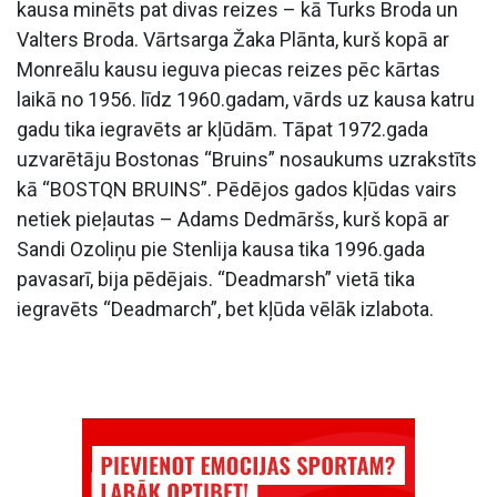
kausa minēts pat divas reizes – kā Turks Broda un
Valters Broda. Vārtsarga Žaka Plānta, kurš kopā ar
Monreālu kausu ieguva piecas reizes pēc kārtas
laikā no 1956. līdz 1960.gadam, vārds uz kausa katru
gadu tika iegravēts ar kļūdām. Tāpat 1972.gada
uzvarētāju Bostonas “Bruins” nosaukums uzrakstīts
kā “BOSTQN BRUINS”. Pēdējos gados kļūdas vairs
netiek pieļautas – Adams Dedmāršs, kurš kopā ar
Sandi Ozoliņu pie Stenlija kausa tika 1996.gada
pavasarī, bija pēdējais. “Deadmarsh” vietā tika
iegravēts “Deadmarch”, bet kļūda vēlāk izlabota.