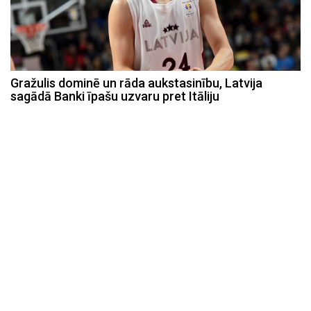
Gražulis dominē un rāda aukstasinību, Latvija
sagādā Banki īpašu uzvaru pret Itāliju