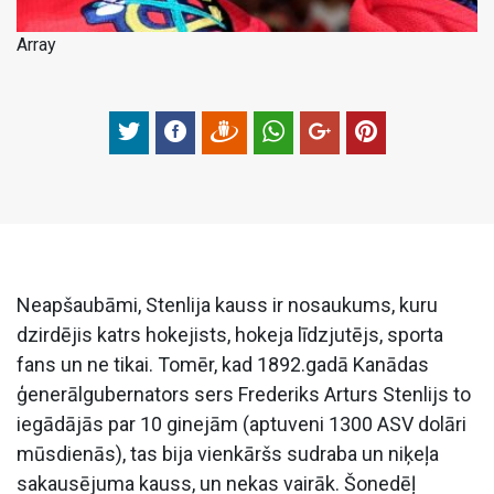
Array
Neapšaubāmi, Stenlija kauss ir nosaukums, kuru
dzirdējis katrs hokejists, hokeja līdzjutējs, sporta
fans un ne tikai. Tomēr, kad 1892.gadā Kanādas
ģenerālgubernators sers Frederiks Arturs Stenlijs to
iegādājās par 10 ginejām (aptuveni 1300 ASV dolāri
mūsdienās), tas bija vienkāršs sudraba un niķeļa
sakausējuma kauss, un nekas vairāk. Šonedēļ