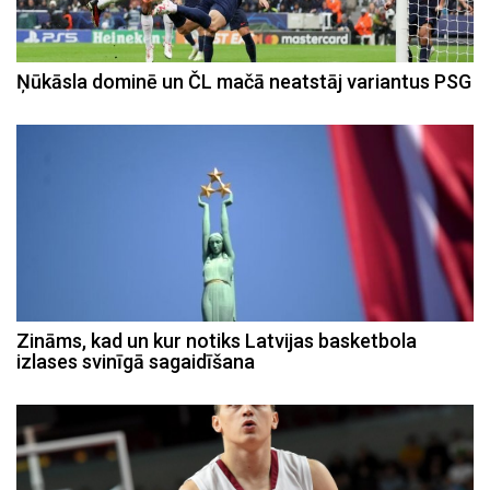
Ņūkāsla dominē un ČL mačā neatstāj variantus PSG
Zināms, kad un kur notiks Latvijas basketbola
izlases svinīgā sagaidīšana