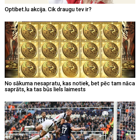
Optibet.lu akcija. Cik draugu tev ir?
No sākuma nesapratu, kas notiek, bet pēc tam nāca
saprāts, ka tas būs liels laimests