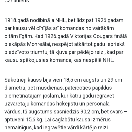
Canadiens.
1918.gadā nodibināja NHL, bet līdz pat 1926.gadam
par kausu vēl cīnījās arī komandas no vairākām
citām līgām. Kad 1926.gadā Viktorijas Cougars finālā
piekāpās Monreālai, nespējot atkārtot gadu iepriekš
piedzīvoto triumfu, tā kļuva par pēdējo reizi, kad par
kausu spēkojusies komanda, kas nespēlē NHL.
Sākotnēji kauss bija vien 18,5 cm augsts un 29 cm
diametrā, bet mūsdienās, pateicoties papildus
piemetinātajām joslām, kur katru gadu iegravēt
uzvarētāju komandas hokejistu un personāla
vārdus, tā augstums sasniedzis 90,2 cm, bet svars –
aptuveni 15,6 kg. Lai saglabātu kausa izmērus
nemainīgus, kad iegravētie vārdi kārtējo reizi