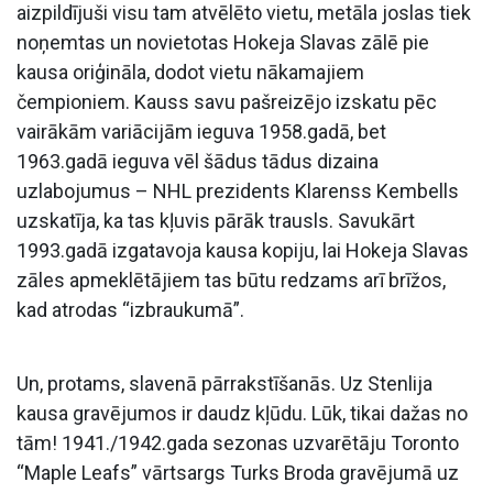
aizpildījuši visu tam atvēlēto vietu, metāla joslas tiek
noņemtas un novietotas Hokeja Slavas zālē pie
kausa oriģināla, dodot vietu nākamajiem
čempioniem. Kauss savu pašreizējo izskatu pēc
vairākām variācijām ieguva 1958.gadā, bet
1963.gadā ieguva vēl šādus tādus dizaina
uzlabojumus – NHL prezidents Klarenss Kembells
uzskatīja, ka tas kļuvis pārāk trausls. Savukārt
1993.gadā izgatavoja kausa kopiju, lai Hokeja Slavas
zāles apmeklētājiem tas būtu redzams arī brīžos,
kad atrodas “izbraukumā”.
Un, protams, slavenā pārrakstīšanās. Uz Stenlija
kausa gravējumos ir daudz kļūdu. Lūk, tikai dažas no
tām! 1941./1942.gada sezonas uzvarētāju Toronto
“Maple Leafs” vārtsargs Turks Broda gravējumā uz