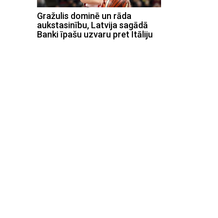
Gražulis dominē un rāda
aukstasinību, Latvija sagādā
Banki īpašu uzvaru pret Itāliju