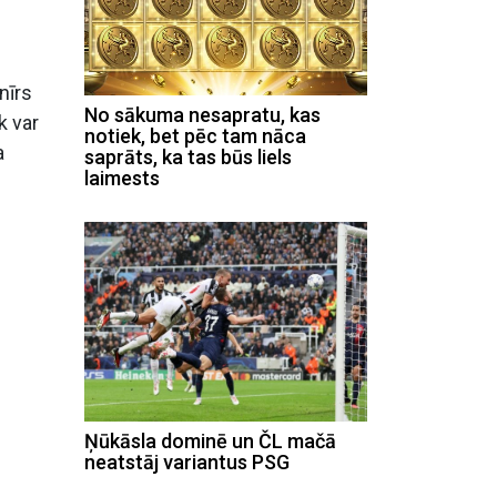
nīrs
No sākuma nesapratu, kas
k var
notiek, bet pēc tam nāca
a
saprāts, ka tas būs liels
laimests
Ņūkāsla dominē un ČL mačā
neatstāj variantus PSG