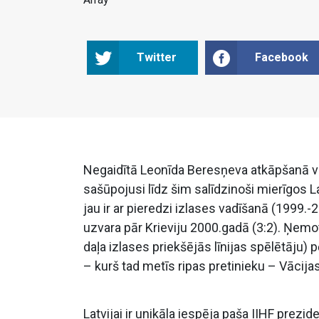
Twitter
Facebook
Negaidītā Leonīda Beresņeva atkāpšanā vie
sašūpojusi līdz šim salīdzinoši mierīgos L
jau ir ar pieredzi izlases vadīšanā (1999.-2
uzvara pār Krieviju 2000.gadā (3:2). Ņemot
daļa izlases priekšējās līnijas spēlētāj
– kurš tad metīs ripas pretinieku – Vācija
Latvijai ir unikāla iespēja paša IIHF prezi