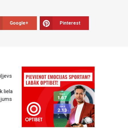
Google+
Pinterest
iļjevs
 liela
tājums