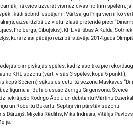
sticamāk, nāksies uzvarēt vismaz divas no trim spēlēm, ja
spēki, kādi šobrīd iespējami. Vārtsargu līnija vien ir ko vēr
Kalniņš, aizsardzībā uz vietu izlasē pretendē pieci “Dinam
 Pujacs, Freibergs, Cibuļskis), KHL vērtības A.Kulda, Sotnie
Reķis, kurš izlasi pēdējo reizi pārstāvēja 2014.gada Olimp
 pēdējās olimpiskajās spēlēs, kad izlase tika pie rekordau
 jauno KHL sezonu (vārti visās 3 spēlēs, kopā 5 punkti),
jis kopš Sočiem) sākusies ceturtā sezona Maskavas “Di
en bez līguma ar Bufalo esošo Zemgu Girgensonu, Šveicē
dzi iekrājušo Rodrigo Ābolu un debitantu Mārtiņu Dzierkal
ņu un Robertu Bukartu. Septiņi vīri pārstāv sezonu
 Dārziņš, Miķelis Rēdlihs, Miks Indrašis, Vitālijs Pavlovs
eija.