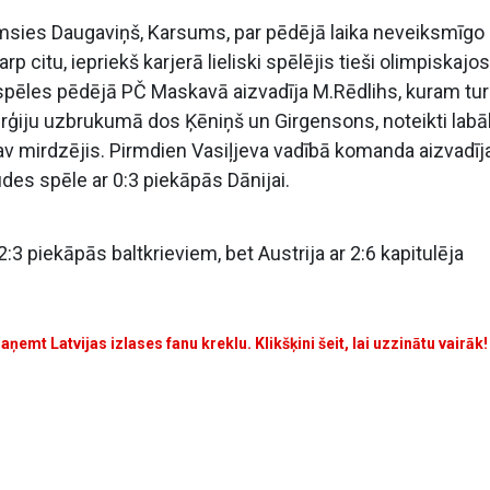
emsies Daugaviņš, Karsums, par pēdējā laika neveiksmīgo
p citu, iepriekš karjerā lieliski spēlējis tieši olimpiskajos
ski spēles pēdējā PČ Maskavā aizvadīja M.Rēdlihs, kuram tur
erģiju uzbrukumā dos Ķēniņš un Girgensons, noteikti labā
nav mirdzējis. Pirmdien Vasiļjeva vadībā komanda aizvadīj
udes spēle ar 0:3 piekāpās Dānijai.
:3 piekāpās baltkrieviem, bet Austrija ar 2:6 kapitulēja
ņemt Latvijas izlases fanu kreklu. Klikšķini šeit, lai uzzinātu vairāk!