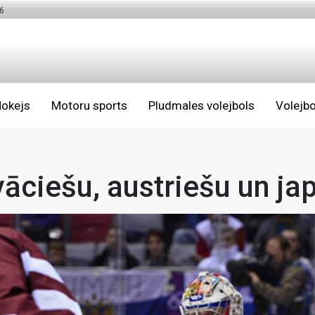
6
okejs
Motoru sports
Pludmales volejbols
Volejbo
vāciešu, austriešu un ja