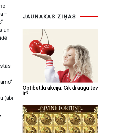
 ne
ta –
JAUNĀKĀS ZIŅAS
o”
ks un
iādē
gstās
namo”
Optibet.lu akcija. Cik draugu tev
ir?
u (abi
,