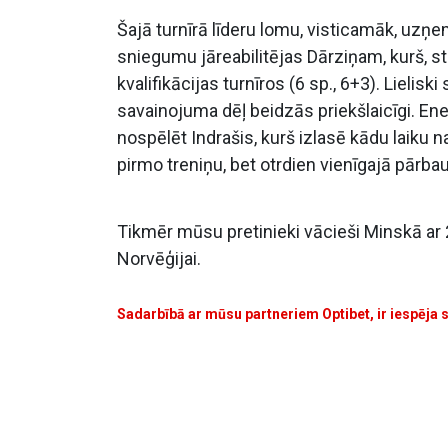
Šajā turnīrā līderu lomu, visticamāk, uzņ
sniegumu jāreabilitējas Dārziņam, kurš, star
kvalifikācijas turnīros (6 sp., 6+3). Lieli
savainojuma dēļ beidzās priekšlaicīgi. En
nospēlēt Indrašis, kurš izlasē kādu laiku 
pirmo treniņu, bet otrdien vienīgajā pārba
Tikmēr mūsu pretinieki vācieši Minskā ar 2
Norvēģijai.
Sadarbībā ar mūsu partneriem Optibet, ir iespēja sa