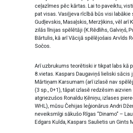
ceļazīmes pēc kārtas. Lai to paveiktu, vi
pat visas. Vasiļjeva rīcībā būs visi labākie 
Gudļevskis, Masaļskis, Merzļikins, vēl arī 
zilās līnijas spēlētāji (K.Rēdlihs, Galviņš,
Bārtulis, kā arī Vācijā spēlējošais Arvīds 
Sočos.
Arī uzbrukums teorētiski ir tikpat labs kā
8.vietas. Kaspars Daugaviņš lieliski sācis
Mārtiņam Karsumam (arī izlasē nav spēlē
(3 sp., 0+1), tāpat izlasē redzēsim aizvi
atgriezušos Ronaldu Ķēniņu, izlases piere
WHL), mūsu Čehijas leģionārus Andri Džeri
neveiksmīgi sākušo Rīgas “Dinamo” – Lauris
Edgars Kulda, Kaspars Saulietis un Gints M