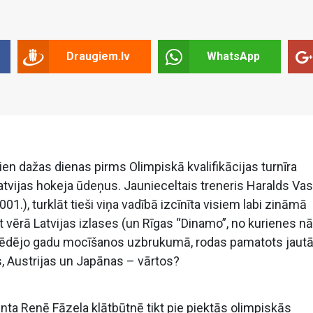
Draugiem.lv
WhatsApp
n dažas dienas pirms Olimpiskā kvalifikācijas turnīra
atvijas hokeja ūdeņus. Jaunieceltais treneris Haralds Vas
001.), turklāt tieši viņa vadībā izcīnīta visiem labi zināmā
 vērā Latvijas izlases (un Rīgas “Dinamo”, no kurienes nāk
u) pēdējo gadu mocīšanos uzbrukumā, rodas pamatots jau
s, Austrijas un Japānas – vārtos?
denta Renē Fāzela klātbūtnē tikt pie piektās olimpiskās