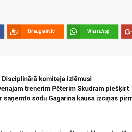
Draugiem.lv
WhatsApp
 Disciplinārā komiteja izlēmusi
venajam trenerim Pēterim Skudram piešķirt
par saņemto sodu Gagarina kausa izcīņas pir
.