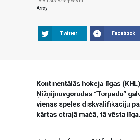
Foto:
Foto: hctorpedo.ru
Array
Twitter
Facebook
Kontinentālās hokeja līgas (KHL)
Ņižņijnovgorodas “Torpedo” gal
vienas spēles diskvalifikāciju 
kārtas otrajā mačā, tā vēsta līga