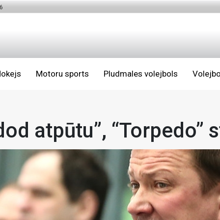
6
okejs
Motoru sports
Pludmales volejbols
Volejbo
od atpūtu”, “Torpedo” s