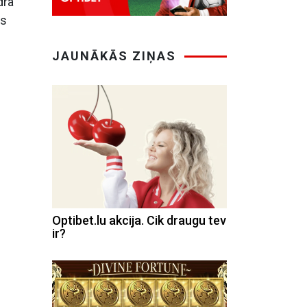
dra
es
JAUNĀKĀS ZIŅAS
Optibet.lu akcija. Cik draugu tev
ir?