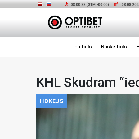
08:00:40
(GTM
-00:00
)
08.08.202
Futbols
Basketbols
H
KHL Skudram “ied
HOKEJS