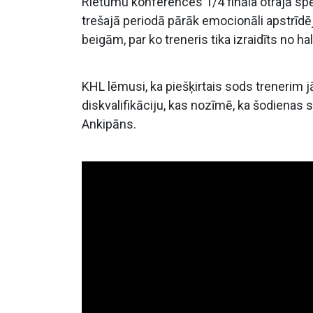
Rietumu konferences 1/4 fināla otrajā sp
trešajā periodā pārāk emocionāli apstrīd
beigām, par ko treneris tika izraidīts no hal
KHL lēmusi, ka piešķirtais sods trenerim 
diskvalifikāciju, kas nozīmē, ka šodienas
Ankipāns.