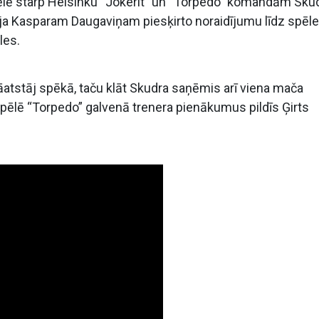
ēlē starp Helsinku “Jokerit” un “Torpedo” komandām Sku
ēja Kasparam Daugaviņam piesķirto noraidījumu līdz spēl
les.
jāatstāj spēkā, taču klāt Skudra saņēmis arī viena mača
 spēlē “Torpedo” galvenā trenera pienākumus pildīs Ģirts