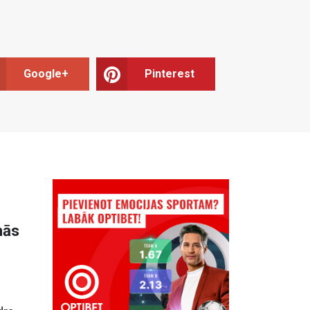
Google+
Pinterest
mās