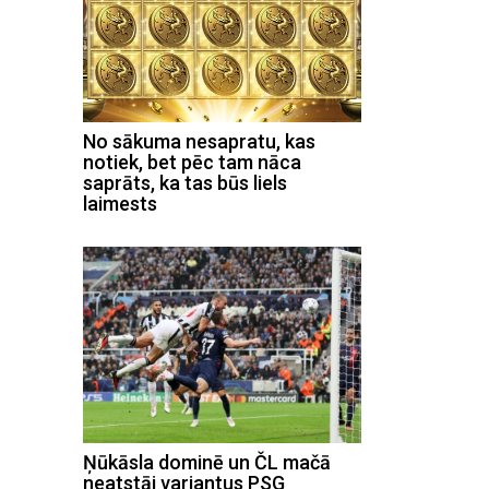
No sākuma nesapratu, kas
notiek, bet pēc tam nāca
saprāts, ka tas būs liels
laimests
Ņūkāsla dominē un ČL mačā
neatstāj variantus PSG