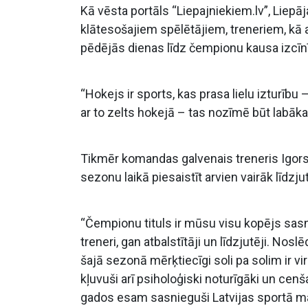
Kā vēsta portāls “Liepajniekiem.lv”, Lie
klātesošajiem spēlētājiem, treneriem, kā 
pēdējās dienas līdz čempionu kausa izcīnī
“Hokejs ir sports, kas prasa lielu izturību
ar to zelts hokejā – tas nozīmē būt labāka
Tikmēr komandas galvenais treneris Igors 
sezonu laikā piesaistīt arvien vairāk līdzju
“Čempionu tituls ir mūsu visu kopējs sasn
treneri, gan atbalstītāji un līdzjutēji. Nos
šajā sezonā mērķtiecīgi soli pa solim ir vi
kļuvuši arī psiholoģiski noturīgāki un cenš
gados esam sasnieguši Latvijas sportā mak