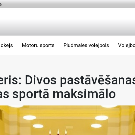
6
okejs
Motoru sports
Pludmales volejbols
Volejbo
neris: Divos pastāvēšan
jas sportā maksimālo