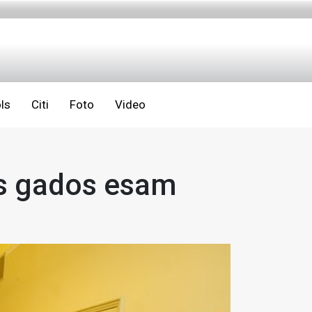
ls
Citi
Foto
Video
as gados esam