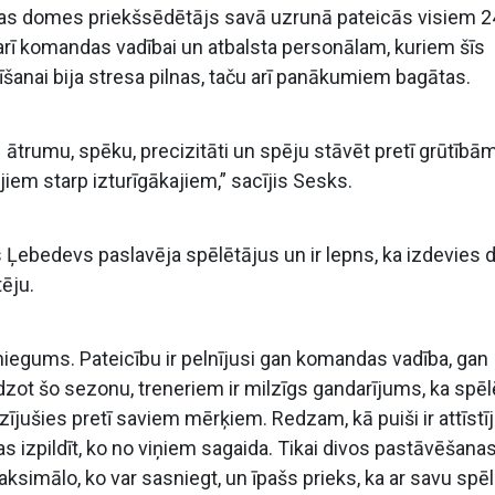
pājas domes priekšsēdētājs savā uzrunā pateicās visiem 2
arī komandas vadībai un atbalsta personālam, kuriem šīs
šanai bija stresa pilnas, taču arī panākumiem bagātas.
 – ātrumu, spēku, precizitāti un spēju stāvēt pretī grūtībām
jiem starp izturīgākajiem,” sacījis Sesks.
Ļebedevs paslavēja spēlētājus un ir lepns, ka izdevies d
tēju.
iegums. Pateicību ir pelnījusi gan komandas vadība, gan
lēdzot šo sezonu, treneriem ir milzīgs gandarījums, ka spēl
rzījušies pretī saviem mērķiem. Redzam, kā puiši ir attīstīj
as izpildīt, ko no viņiem sagaida. Tikai divos pastāvēšana
simālo, ko var sasniegt, un īpašs prieks, ka ar savu spēl