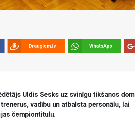
Draugiem.lv
WhatsApp
dētājs Uldis Sesks uz svinīgu tikšanos do
 trenerus, vadību un atbalsta personālu, lai
ijas čempiontitulu.