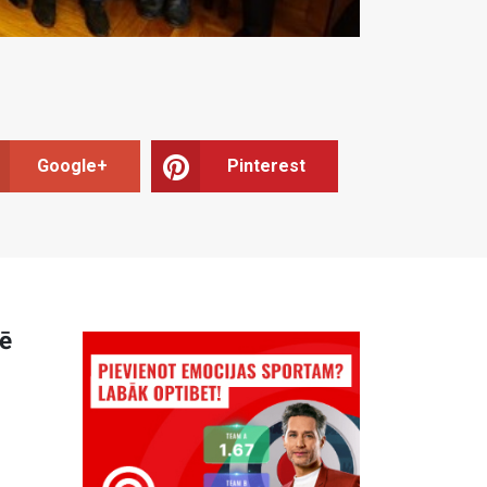
Google+
Pinterest
mē