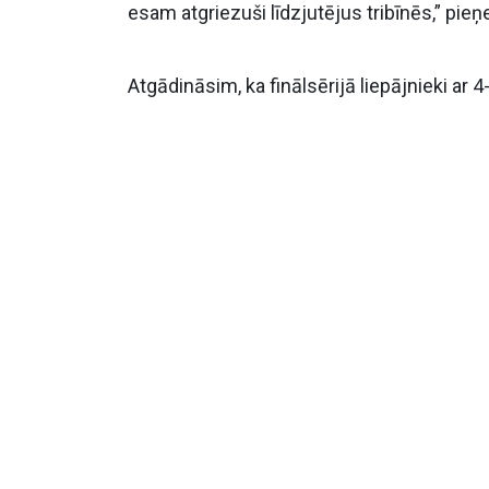
esam atgriezuši līdzjutējus tribīnēs,” pi
Atgādināsim, ka finālsērijā liepājnieki a