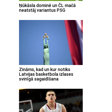
Ņūkāsla dominē un ČL mačā
neatstāj variantus PSG
Zināms, kad un kur notiks
Latvijas basketbola izlases
svinīgā sagaidīšana