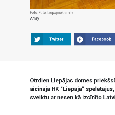
Foto:
Foto: Liepajniekiem.lv
Array
Twitter
Facebook
Otrdien Liepājas domes priekšsē
aicināja HK “Liepāja” spēlētājus,
sveiktu ar nesen kā izcīnīto Latv