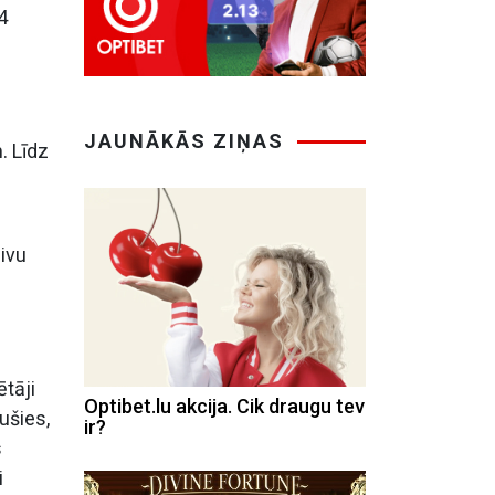
4
JAUNĀKĀS ZIŅAS
. Līdz
ivu
ētāji
Optibet.lu akcija. Cik draugu tev
ušies,
ir?
s
i