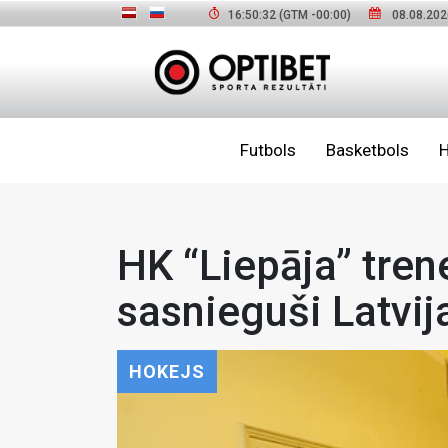
16:50:34
(GTM
-00:00
)
08.08.202
Futbols
Basketbols
H
HK “Liepāja” tre
sasnieguši Latvi
HOKEJS