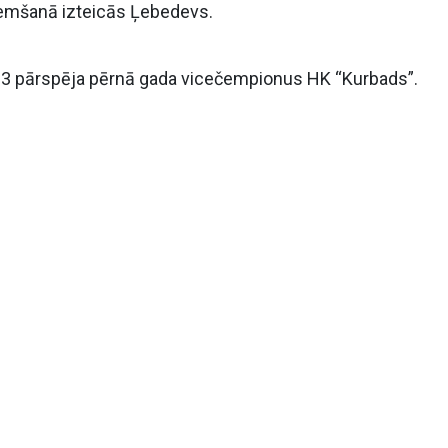
eņemšanā izteicās Ļebedevs.
r 4-3 pārspēja pērnā gada vicečempionus HK “Kurbads”.