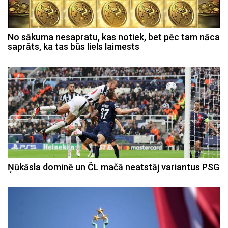
No sākuma nesapratu, kas notiek, bet pēc tam nāca
saprāts, ka tas būs liels laimests
Ņūkāsla dominē un ČL mačā neatstāj variantus PSG