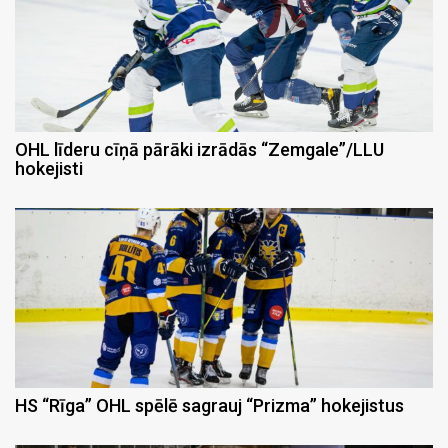
OHL līderu cīņā pārāki izrādās “Zemgale”/LLU
hokejisti
HS “Rīga” OHL spēlē sagrauj “Prizma” hokejistus