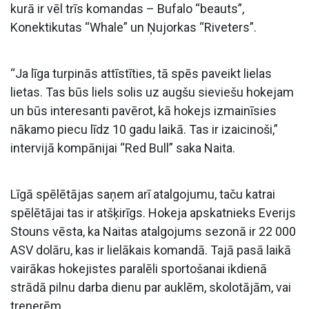
kurā ir vēl trīs komandas – Bufalo “beauts”,
Konektikutas “Whale” un Ņujorkas “Riveters”.
“Ja līga turpinās attīstīties, tā spēs paveikt lielas
lietas. Tas būs liels solis uz augšu sieviešu hokejam
un būs interesanti pavērot, kā hokejs izmainīsies
nākamo piecu līdz 10 gadu laikā. Tas ir izaicinoši,”
intervijā kompānijai “Red Bull” saka Naita.
Līgā spēlētājas saņem arī atalgojumu, taču katrai
spēlētājai tas ir atšķirīgs. Hokeja apskatnieks Everijs
Stouns vēsta, ka Naitas atalgojums sezonā ir 22 000
ASV dolāru, kas ir lielākais komandā. Tajā pasā laikā
vairākas hokejistes paralēli sportošanai ikdienā
strādā pilnu darba dienu par auklēm, skolotājām, vai
trenerēm.