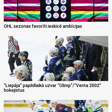
OHL sezonas favorīti ieskicē ambīcijas
“Liepāja” papildlaikā uzvar “Olimp”/”Venta 2002”
hokejistus