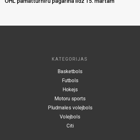
OHL pamatturnīru pagarina līdz 15. martam
KATEGORIJAS
Basketbols
Futbols
Hokejs
Motoru sports
Pludmales volejbols
Volejbols
Citi