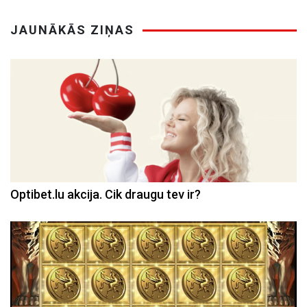
JAUNĀKĀS ZIŅAS
Optibet.lu akcija. Cik draugu tev ir?