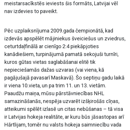
meistarsacīkstēs ieviests šis formāts, Latvijai vēl
nav izdevies to paveikt.
Pēc uzplaiksnījuma 2009.gada čempionātā, kad
izdevās apspēlēt mājiniekus šveiciešus un zviedrus,
ceturtdaļfinālā ar cienīgo 2:4 piekāpjoties
kanādiešiem, turpinājumā pamatā sekojuši turnīri,
kuros gūtas vietas saglabāšanai elitē tik
nepieciešamās dažas uzvaras (vai viena, kā
pagājušajā pavasarī Maskavā). Šo septiņu gadu laikā
ir viena 10.vieta, un pa trim 11. un 13. vietām.
Paaudžu maiņa, mūsu pārstāvniecības NHL
samazināšanās, nespēja uzvarēt izšķirošās cīņas,
atteikumi spēlēt izlasē un citas nebūšanas – tā visa
ir Latvijas hokeja realitāte, ar kuru būs jāsastopas arī
Hārtlijam, tomēr nu valsts hokeja saimniecību vada