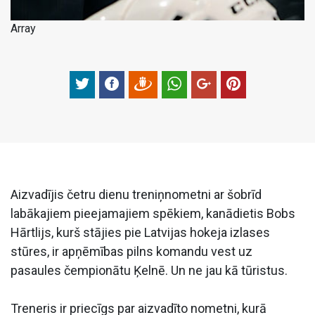
Array
Aizvadījis četru dienu treniņnometni ar šobrīd
labākajiem pieejamajiem spēkiem, kanādietis Bobs
Hārtlijs, kurš stājies pie Latvijas hokeja izlases
stūres, ir apņēmības pilns komandu vest uz
pasaules čempionātu Ķelnē. Un ne jau kā tūristus.
Treneris ir priecīgs par aizvadīto nometni, kurā