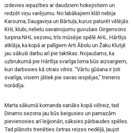
izdevies iepazīties ar daudziem hokejistiem un
redzēt viņu varējumu. No labākajiem klāt nebija
Karsuma, Daugaviņa un Bārtuļa, kurus paturēt vēlējās
KHL klubi, nelielu savainojumu guvušais Girgensons
turpina NHL sezonu, trīs mūsējie spēlē AHL. Hārtlijs
atklāja, ka kopā ar palīgiem Arti Ābolu un Žaku Klutjē
jau sākuši darbu arī pie taktikas. Nojaušams, ka
uzbrukumā pie Hārtlija svarīga loma būs aizsargiem,
kuri darbosies kā otrais vilnis. “Vārtu gūšana ir ļoti
svarīga, visiem jātiek pie savas iespējas,” treneris
norādīja.
Marta sākumā komanda sanāks kopā vēlreiz, tad
Dinamo sezona jau būs beigusies un pamazām
pievienosies arī leģionāri, sāksies pārbaudes spēles.
Tad plānots trenēties četras reizes nedēļā, ļaujot