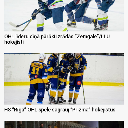
OHL līderu cīņā pārāki izrādās “Zemgale”/LLU
hokejisti
HS “Rīga” OHL spēlē sagrauj “Prizma” hokejistus