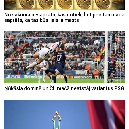
No sākuma nesapratu, kas notiek, bet pēc tam nāca
saprāts, ka tas būs liels laimests
Ņūkāsla dominē un ČL mačā neatstāj variantus PSG