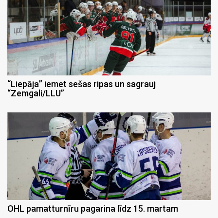
“Liepāja” iemet sešas ripas un sagrauj
“Zemgali/LLU”
OHL pamatturnīru pagarina līdz 15. martam