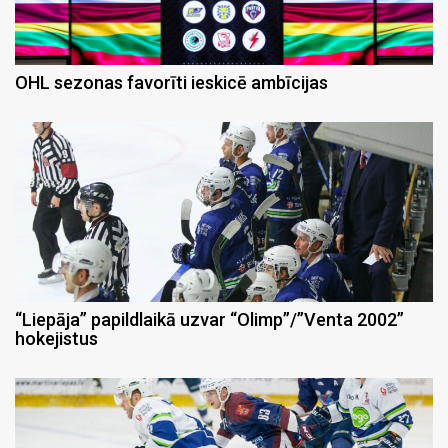
OHL sezonas favorīti ieskicē ambīcijas
“Liepāja” papildlaikā uzvar “Olimp”/”Venta 2002”
hokejistus