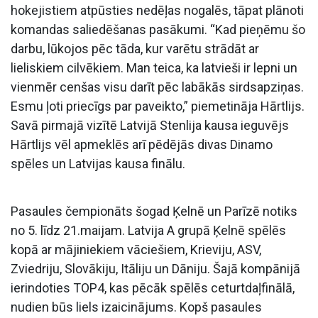
hokejistiem atpūsties nedēļas nogalēs, tāpat plānoti
komandas saliedēšanas pasākumi. “Kad pieņēmu šo
darbu, lūkojos pēc tāda, kur varētu strādāt ar
lieliskiem cilvēkiem. Man teica, ka latvieši ir lepni un
vienmēr cenšas visu darīt pēc labākās sirdsapziņas.
Esmu ļoti priecīgs par paveikto,” piemetināja Hārtlijs.
Savā pirmajā vizītē Latvijā Stenlija kausa ieguvējs
Hārtlijs vēl apmeklēs arī pēdējās divas Dinamo
spēles un Latvijas kausa finālu.
Pasaules čempionāts šogad Ķelnē un Parīzē notiks
no 5. līdz 21.maijam. Latvija A grupā Ķelnē spēlēs
kopā ar mājiniekiem vāciešiem, Krieviju, ASV,
Zviedriju, Slovākiju, Itāliju un Dāniju. Šajā kompānijā
ierindoties TOP4, kas pēcāk spēlēs ceturtdaļfinālā,
nudien būs liels izaicinājums. Kopš pasaules