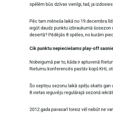
spēlēm būs dzīvas vienīgi, tad, ja izdosies
Pēc tam mēneša laikā no 19.decembra līdz
iegūt daudz punktu izbraukumā šosezon d
desertā? Pēdējās 8 spēles, no kurām pie
Cik punktu nepieciešams play-off sasni
Nobeigumā par to, kāda ir aptuvenā Riet
Rietumu konferencēs pastāv kopš KHL ot
Šo septiņu sezonu laikā spēļu skaits gan va
8.vietas ieguvēju regulārajā sezonā iekrāto 
2012.gada pavasarī toreiz vēl nebūt ne v