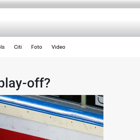
ls
Citi
Foto
Video
play-off?