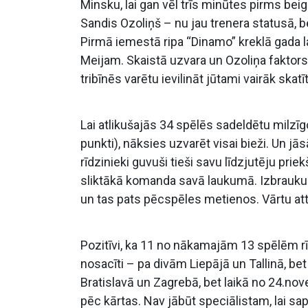
Minsku, lai gan vēl trīs minūtes pirms bei
Sandis Ozoliņš – nu jau trenera statusā, 
Pirmā iemestā ripa “Dinamo” kreklā gada l
Meijam. Skaistā uzvara un Ozoliņa faktors 
tribīnēs varētu ievilināt jūtami vairāk skat
Lai atlikušajās 34 spēlēs sadeldētu milzīgo
punkti), nāksies uzvarēt visai bieži. Un jā
rīdzinieki guvuši tieši savu līdzjutēju pri
sliktākā komanda savā laukumā. Izbraukumā
un tas pats pēcspēles metienos. Vārtu att
Pozitīvi, ka 11 no nākamajām 13 spēlēm rīd
nosacīti – pa divām Liepājā un Tallinā, be
Bratislavā un Zagrebā, bet laikā no 24.n
pēc kārtas. Nav jābūt speciālistam, lai s