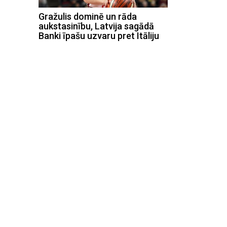
Gražulis dominē un rāda
aukstasinību, Latvija sagādā
Banki īpašu uzvaru pret Itāliju