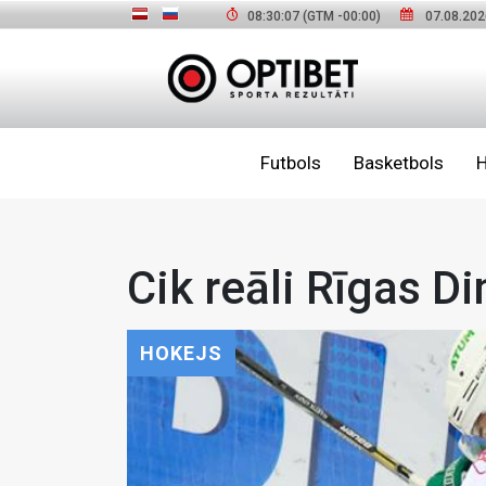
08:30:09
(GTM
-00:00
)
07.08.202
Futbols
Basketbols
H
Cik reāli Rīgas Di
HOKEJS