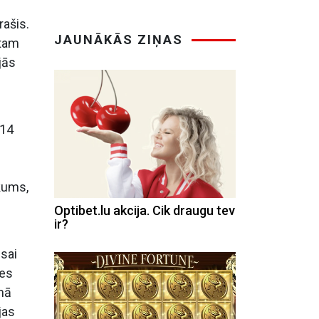
rašis.
JAUNĀKĀS ZIŅAS
ntam
jās
 14
ākums,
Optibet.lu akcija. Cik draugu tev
ir?
isai
les
mā
jas