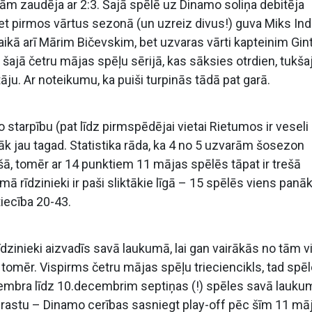
gām zaudēja ar 2:3. Šajā spēlē uz Dinamo soliņa debitēja
bet pirmos vārtus sezonā (un uzreiz divus!) guva Miks Ind
aikā arī Mārim Bičevskim, bet uzvaras vārti kapteinim Gi
šajā četru mājas spēļu sērijā, kas sāksies otrdien, tukša
ītāju. Ar noteikumu, ka puiši turpinās tādā pat garā.
 starpību (pat līdz pirmspēdējai vietai Rietumos ir veseli
sāk jau tagad. Statistika rāda, ka 4 no 5 uzvarām šosezon
ekšā, tomēr ar 14 punktiem 11 mājas spēlēs tāpat ir trešā
 rīdzinieki ir paši sliktākie līgā – 15 spēlēs viens pan
iecība 20-43.
zinieki aizvadīs savā laukumā, lai gan vairākās no tām v
t tomēr. Vispirms četru mājas spēļu trieciencikls, tad spē
ovembra līdz 10.decembrim septiņas (!) spēles savā lauku
aprastu – Dinamo cerības sasniegt play-off pēc šīm 11 mā