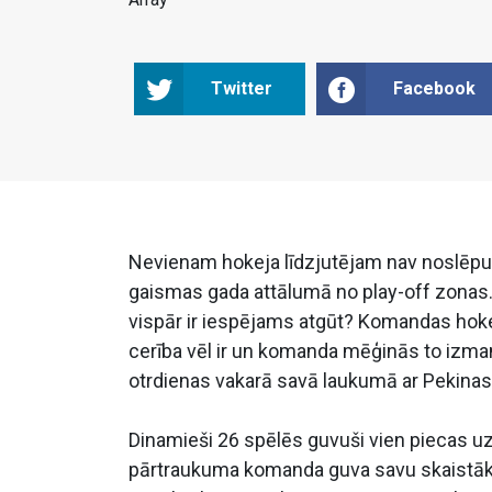
Twitter
Facebook
Nevienam hokeja līdzjutējam nav noslēpums
gaismas gada attālumā no play-off zonas. J
vispār ir iespējams atgūt? Komandas hokeji
cerība vēl ir un komanda mēģinās to izman
otrdienas vakarā savā laukumā ar Pekinas
Dinamieši 26 spēlēs guvuši vien piecas uz
pārtraukuma komanda guva savu skaistāk