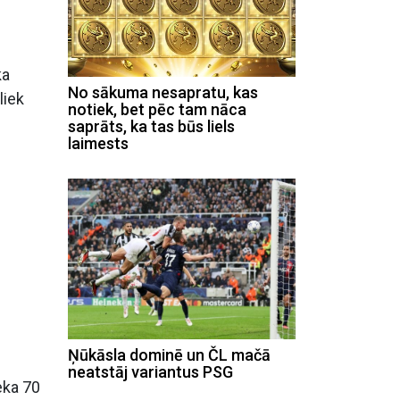
ka
No sākuma nesapratu, kas
liek
notiek, bet pēc tam nāca
saprāts, ka tas būs liels
laimests
Ņūkāsla dominē un ČL mačā
neatstāj variantus PSG
eka 70