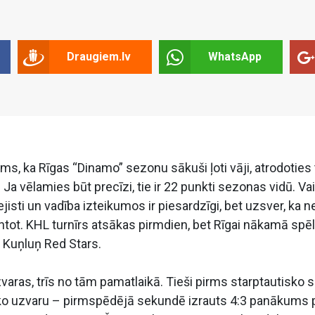
Draugiem.lv
WhatsApp
, ka Rīgas “Dinamo” sezonu sākuši ļoti vāji, atrodoties 
a vēlamies būt precīzi, tie ir 22 punkti sezonas vidū. Vai
sti un vadība izteikumos ir piesardzīgi, bet uzsver, ka ne
tot. KHL turnīrs atsākas pirmdien, bet Rīgai nākamā spē
 Kuņluņ Red Stars.
varas, trīs no tām pamatlaikā. Tieši pirms starptautisko 
o uzvaru – pirmspēdējā sekundē izrauts 4:3 panākums 