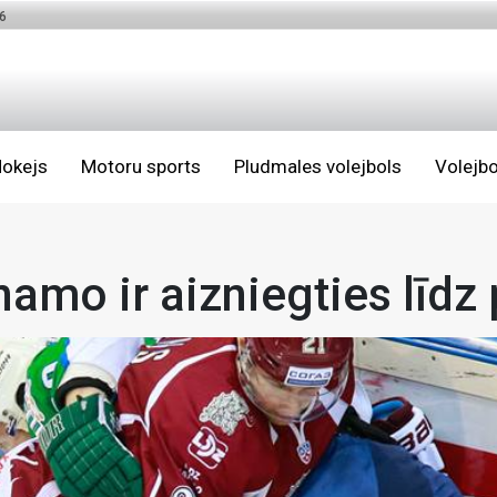
6
okejs
Motoru sports
Pludmales volejbols
Volejbo
namo ir aizniegties līdz 