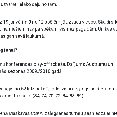
 uzvarēt lielāko daļu no tām.
 19.janvārim 9 no 12 spēlēm jāaizvada viesos. Skaidrs, 
inamiešiem nav pa spēkam, vismaz pagaidām. Un kas at
cas gan savā laukumā.
egšanai?
umu konferences play-off robeža. Dalījums Austrumu un
rās sezonas 2009./2010.gadā.
riējis no 52 līdz pat 60, tādēļ visai atšķirīgs arī Rietumu
punktu skaits (84, 74, 70, 73, 84, 88, 89).
arenā Maskavas CSKA izslēgšanas turnīru sasniedza ar ni