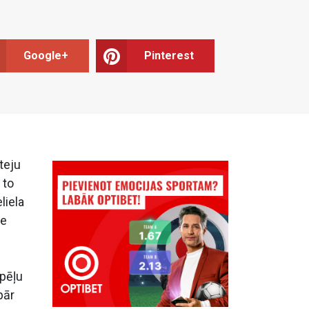
Google+
Pinterest
teju
 to
liela
le
spēļu
pār