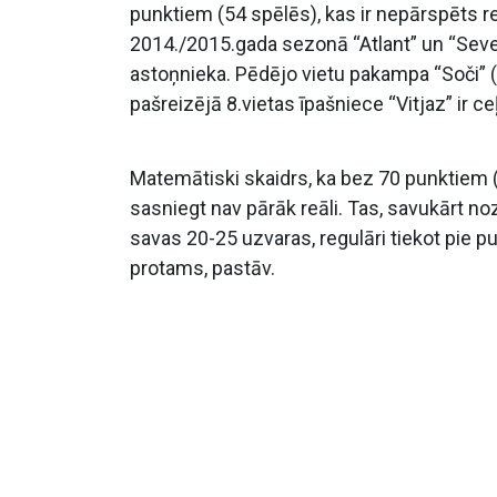
punktiem (54 spēlēs), kas ir nepārspēts r
2014./2015.gada sezonā “Atlant” un “Sever
astoņnieka. Pēdējo vietu pakampa “Soči” (
pašreizējā 8.vietas īpašniece “Vitjaz” ir c
Matemātiski skaidrs, ka bez 70 punktiem (
sasniegt nav pārāk reāli. Tas, savukārt n
savas 20-25 uzvaras, regulāri tiekot pie 
protams, pastāv.