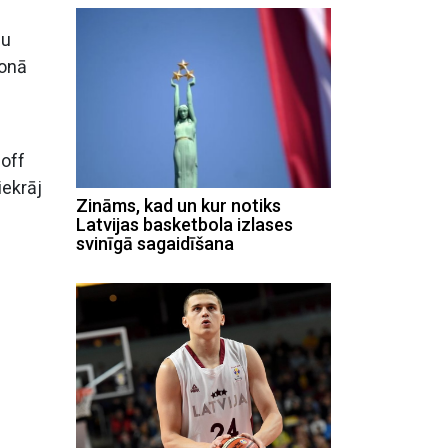
mu
zonā
-off
iekrāj
Zināms, kad un kur notiks
Latvijas basketbola izlases
svinīgā sagaidīšana