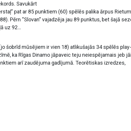
ekords. Savukārt
staļ” pat ar 85 punktiem (60) spēlēs palika ārpus Rietu
88). Pērn “Slovan” vajadzēja jau 89 punktus, bet šajā se
eļā uz 92…
jo šobrīd mūsējiem ir vien 18) atlikušajās 34 spēlēs play
ozīmē, ka Rīgas Dinamo jāpaveic teju neiespējamais jeb jā
punktiem arī zaudējuma gadījumā. Teorētiskas izredzes,