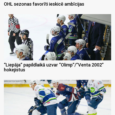
OHL sezonas favorīti ieskicē ambīcijas
“Liepāja” papildlaikā uzvar “Olimp”/”Venta 2002”
hokejistus