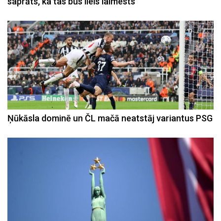
saprāts, ka tas būs liels laimests
Ņūkāsla dominē un ČL mačā neatstāj variantus PSG