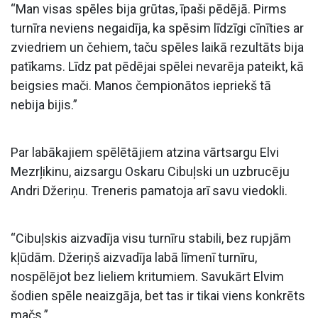
“Man visas spēles bija grūtas, īpaši pēdējā. Pirms
turnīra neviens negaidīja, ka spēsim līdzīgi cīnīties ar
zviedriem un čehiem, taču spēles laikā rezultāts bija
patīkams. Līdz pat pēdējai spēlei nevarēja pateikt, kā
beigsies mači. Manos čempionātos iepriekš tā
nebija bijis.”
Par labākajiem spēlētājiem atzina vārtsargu Elvi
Mezrļikinu, aizsargu Oskaru Cibuļski un uzbrucēju
Andri Džeriņu. Treneris pamatoja arī savu viedokli.
“Cibuļskis aizvadīja visu turnīru stabili, bez rupjām
kļūdām. Džeriņš aizvadīja labā līmenī turnīru,
nospēlējot bez lieliem kritumiem. Savukārt Elvim
šodien spēle neaizgāja, bet tas ir tikai viens konkrēts
mačs.”