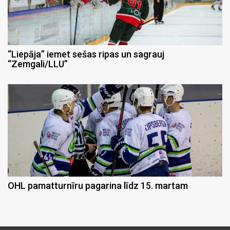
“Liepāja” iemet sešas ripas un sagrauj
“Zemgali/LLU”
OHL pamatturnīru pagarina līdz 15. martam