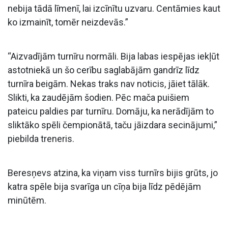
nebija tādā līmenī, lai izcīnītu uzvaru. Centāmies kaut
ko izmainīt, tomēr neizdevās.”
“Aizvadījām turnīru normāli. Bija labas iespējas iekļūt
astotniekā un šo cerību saglabājām gandrīz līdz
turnīra beigām. Nekas traks nav noticis, jāiet tālāk.
Slikti, ka zaudējām šodien. Pēc mača puišiem
pateicu paldies par turnīru. Domāju, ka nerādījām to
sliktāko spēli čempionātā, taču jāizdara secinājumi,”
piebilda treneris.
Beresņevs atzina, ka viņam viss turnīrs bijis grūts, jo
katra spēle bija svarīga un cīņa bija līdz pēdējām
minūtēm.