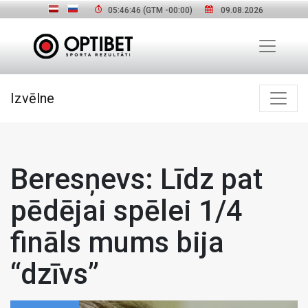
05:46:47
(GTM
-00:00
)
09.08.2026
Izvēlne
Beresņevs: Līdz pat
pēdējai spēlei 1/4
fināls mums bija
“dzīvs”