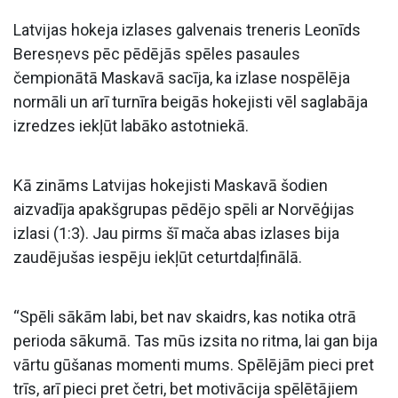
Latvijas hokeja izlases galvenais treneris Leonīds
Beresņevs pēc pēdējās spēles pasaules
čempionātā Maskavā sacīja, ka izlase nospēlēja
normāli un arī turnīra beigās hokejisti vēl saglabāja
izredzes iekļūt labāko astotniekā.
Kā zināms Latvijas hokejisti Maskavā šodien
aizvadīja apakšgrupas pēdējo spēli ar Norvēģijas
izlasi (1:3). Jau pirms šī mača abas izlases bija
zaudējušas iespēju iekļūt ceturtdaļfinālā.
“Spēli sākām labi, bet nav skaidrs, kas notika otrā
perioda sākumā. Tas mūs izsita no ritma, lai gan bija
vārtu gūšanas momenti mums. Spēlējām pieci pret
trīs, arī pieci pret četri, bet motivācija spēlētājiem