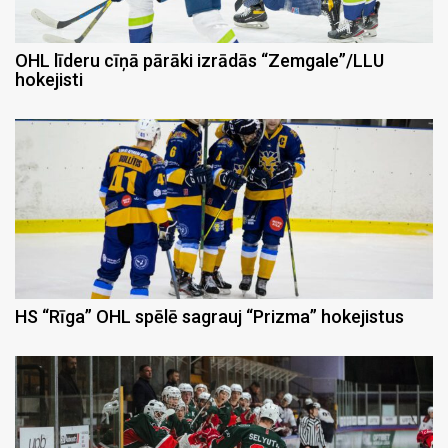
OHL līderu cīņā pārāki izrādās “Zemgale”/LLU
hokejisti
HS “Rīga” OHL spēlē sagrauj “Prizma” hokejistus