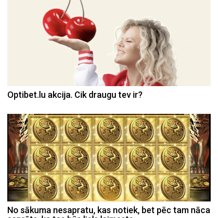
Optibet.lu akcija. Cik draugu tev ir?
No sākuma nesapratu, kas notiek, bet pēc tam nāca