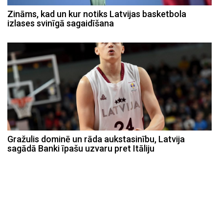
Zināms, kad un kur notiks Latvijas basketbola
izlases svinīgā sagaidīšana
Gražulis dominē un rāda aukstasinību, Latvija
sagādā Banki īpašu uzvaru pret Itāliju