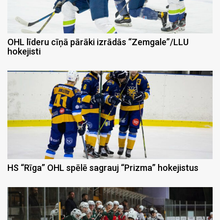
OHL līderu cīņā pārāki izrādās “Zemgale”/LLU
hokejisti
HS “Rīga” OHL spēlē sagrauj “Prizma” hokejistus