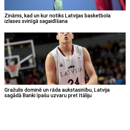
Zināms, kad un kur notiks Latvijas basketbola
izlases svinīgā sagaidīšana
Gražulis dominē un rāda aukstasinību, Latvija
sagādā Banki īpašu uzvaru pret Itāliju