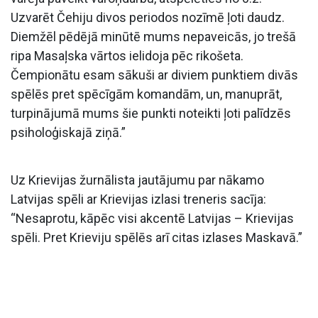
Uzvarēt Čehiju divos periodos nozīmē ļoti daudz.
Diemžēl pēdējā minūtē mums nepaveicās, jo trešā
ripa Masaļska vārtos ielidoja pēc rikošeta.
Čempionātu esam sākuši ar diviem punktiem divās
spēlēs pret spēcīgām komandām, un, manuprāt,
turpinājumā mums šie punkti noteikti ļoti palīdzēs
psiholoģiskajā ziņā.”
Uz Krievijas žurnālista jautājumu par nākamo
Latvijas spēli ar Krievijas izlasi treneris sacīja:
“Nesaprotu, kāpēc visi akcentē Latvijas – Krievijas
spēli. Pret Krieviju spēlēs arī citas izlases Maskavā.”