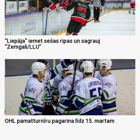
“Liepāja” iemet sešas ripas un sagrauj
“Zemgali/LLU”
OHL pamatturnīru pagarina līdz 15. martam