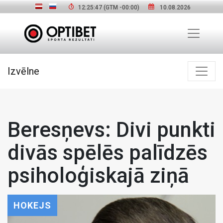
12:25:48
(GTM
-00:00
)
10.08.2026
Izvēlne
Beresņevs: Divi punkti
divās spēlēs palīdzēs
psiholoģiskajā ziņā
HOKEJS