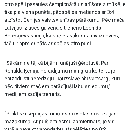
otro spēli pasaules čempionātā un arī šoreiz mūsējie
tika pie viena punkta, pēcspēles metienos ar 3:4
atzīstot Čehijas valstsvienības pārākumu. Pēc mača
Latvijas izlases galvenais treneris Leonīds
Beresņevs sacīja, ka spēles sākums nav izdevies,
taču ir apmierināts ar spēles otro pusi.
“Sākām ne tā, kā bijām runājuši ģērbtuvē. Par
Ronalda Ķēniņa noraidījumu man grūti ko teikt, jo
epizodi īsti neredzēju. Jāuzslavē abi vārtsargi, kuri
pēc diviem mačiem parādījuši labu sniegumu,”
medijiem sacīja treneris.
“Praktiski septiņas minūtes no vietas nospēlējām
mazākumā. Ar puišiem esmu apmierināts, jo viņi
varēja paveikt varoņdarbu, atspēlēties no 0:2.