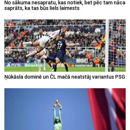
No sākuma nesapratu, kas notiek, bet pēc tam nāca
saprāts, ka tas būs liels laimests
Ņūkāsla dominē un ČL mačā neatstāj variantus PSG