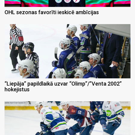
OHL sezonas favorīti ieskicē ambīcijas
“Liepāja” papildlaikā uzvar “Olimp”/”Venta 2002”
hokejistus