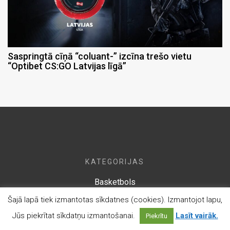
Saspringtā cīņā “coluant-” izcīna trešo vietu
“Optibet CS:GO Latvijas līgā”
KATEGORIJAS
Basketbols
Futbols
Šajā lapā tiek izmantotas sīkdatnes (cookies). Izmantojot lapu,
Hokejs
Jūs piekrītat sīkdatņu izmantošanai.
Lasīt vairāk.
Piekrītu
Motoru sports