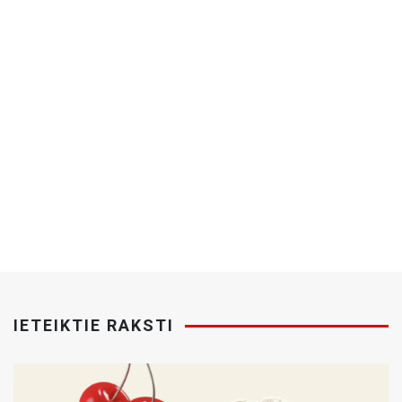
IETEIKTIE RAKSTI