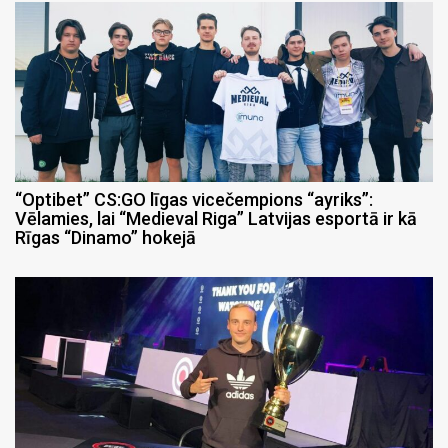
“Optibet” CS:GO līgas vicečempions “ayriks”:
Vēlamies, lai “Medieval Riga” Latvijas esportā ir kā
Rīgas “Dinamo” hokejā