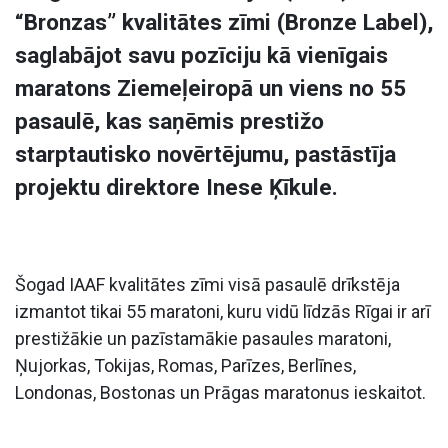
“Bronzas” kvalitātes zīmi (Bronze Label),
saglabājot savu pozīciju kā vienīgais
maratons Ziemeļeiropā un viens no 55
pasaulē, kas saņēmis prestižo
starptautisko novērtējumu, pastāstīja
projektu direktore Inese Ķīkule.
Šogad IAAF kvalitātes zīmi visā pasaulē drīkstēja
izmantot tikai 55 maratoni, kuru vidū līdzās Rīgai ir arī
prestižākie un pazīstamākie pasaules maratoni,
Ņujorkas, Tokijas, Romas, Parīzes, Berlīnes,
Londonas, Bostonas un Prāgas maratonus ieskaitot.