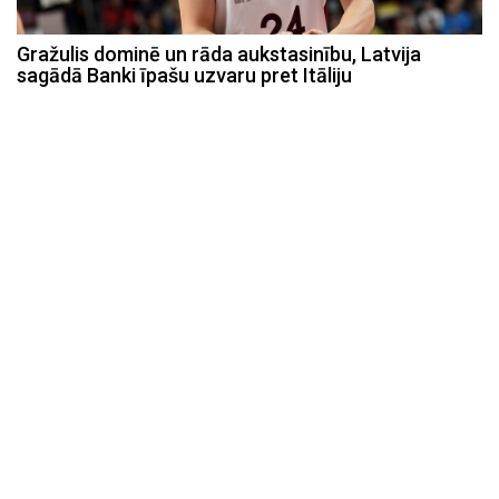
Gražulis dominē un rāda aukstasinību, Latvija
sagādā Banki īpašu uzvaru pret Itāliju