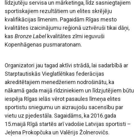
līdzjutēju servisa un mārketinga, līdz sasniegtajiem
sportiskajiem rezultātiem un elites skrējēju
kvalifikācijas līmenim. Pagaidām Rīgas mesto
kvalitātes izaicinājumu reģionā uztvēruši tikai dāņi,
kas
Bronze Label
kvalitātes zīmi ieguvuši
Kopenhāgenas pusmaratonam.
Organizatori jau tagad aktīvi strādā, lai sadarbībā ar
Starptautiskās Vieglatlētikas federācijas
akreditētajiem menedžeriem nodrošinātu, ka
nākamā gada maijā rīdziniekiem un līdzjutējiem būtu
iespēja Rīgas ielās vērot pasaules līmeņa elites
sportistu sniegumu un aizraujošu sacensību par
vietu uz pjedestāla. Sagaidāms, ka 2016.gada
15.maijā Rīgā startēs arī vadošie Latvijas sportisti –
Jeļena Prokopčuka un Valērijs Žolnerovičs.