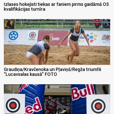
Izlases hokejisti tiekas ar faniem pirms gaidāmā OS
kvalifikācijas turnīra
Graudiņa/Kravčenoka un Pļaviņš/Regža triumfē
“Lucavsalas kausā” FOTO