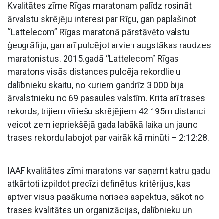
Kvalitātes zīme Rīgas maratonam palīdz rosināt
ārvalstu skrējēju interesi par Rīgu, gan paplašinot
“Lattelecom” Rīgas maratonā pārstāvēto valstu
ģeogrāfiju, gan arī pulcējot arvien augstākas raudzes
maratonistus. 2015.gadā “Lattelecom” Rīgas
maratons visās distances pulcēja rekordlielu
dalībnieku skaitu, no kuriem gandrīz 3 000 bija
ārvalstnieku no 69 pasaules valstīm. Krita arī trases
rekords, trijiem vīriešu skrējējiem 42 195m distanci
veicot zem iepriekšējā gada labākā laika un jauno
trases rekordu labojot par vairāk kā minūti – 2:12:28.
IAAF kvalitātes zīmi maratons var saņemt katru gadu
atkārtoti izpildot precīzi definētus kritērijus, kas
aptver visus pasākuma norises aspektus, sākot no
trases kvalitātes un organizācijas, dalībnieku un