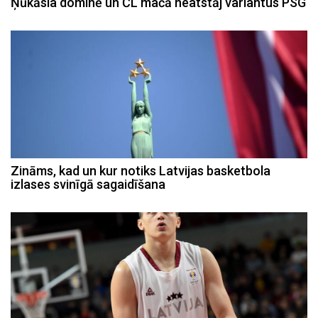
Ņūkāsla dominē un ČL mačā neatstāj variantus PSG
Zināms, kad un kur notiks Latvijas basketbola
izlases svinīgā sagaidīšana