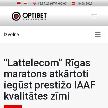
12:34:30
(GTM
-00:00
)
10.08.2026
Izvēlne
“Lattelecom” Rīgas
maratons atkārtoti
iegūst prestižo IAAF
kvalitātes zīmi