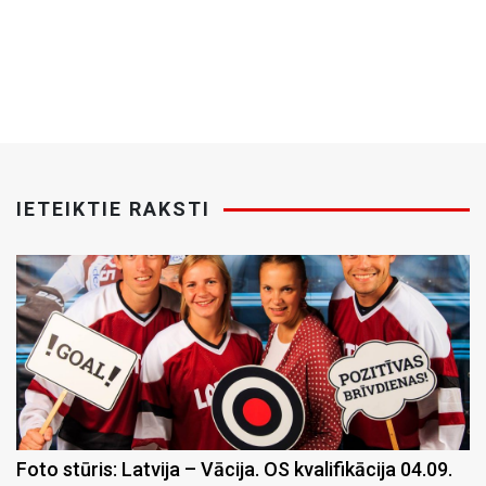
IETEIKTIE RAKSTI
Foto stūris: Latvija – Vācija. OS kvalifikācija 04.09.