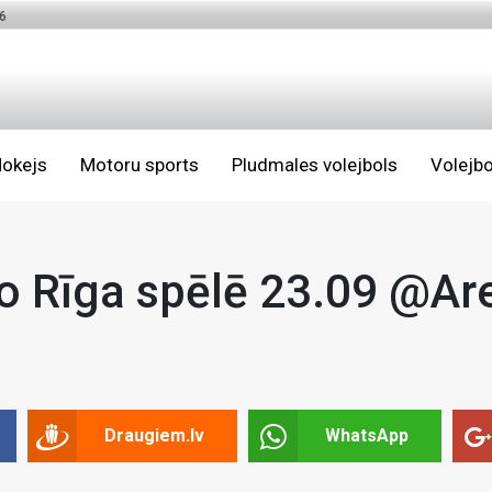
6
okejs
Motoru sports
Pludmales volejbols
Volejbo
o Rīga spēlē 23.09 @Ar
Draugiem.lv
WhatsApp