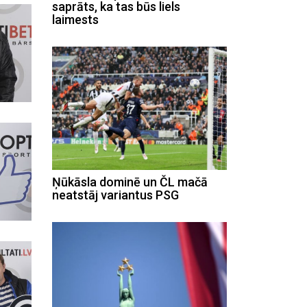
saprāts, ka tas būs liels
laimests
Ņūkāsla dominē un ČL mačā
neatstāj variantus PSG