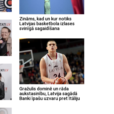
Zināms, kad un kur notiks
Latvijas basketbola izlases
svinīgā sagaidīšana
Gražulis dominē un rāda
aukstasinību, Latvija sagādā
Banki īpašu uzvaru pret Itāliju