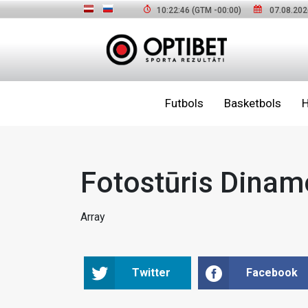
10:22:48
(GTM
-00:00
)
07.08.202
Futbols
Basketbols
H
Fotostūris Dinam
Array
Twitter
Facebook