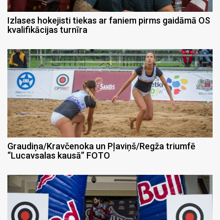
Izlases hokejisti tiekas ar faniem pirms gaidāmā OS
kvalifikācijas turnīra
Graudiņa/Kravčenoka un Pļaviņš/Regža triumfē
“Lucavsalas kausā” FOTO