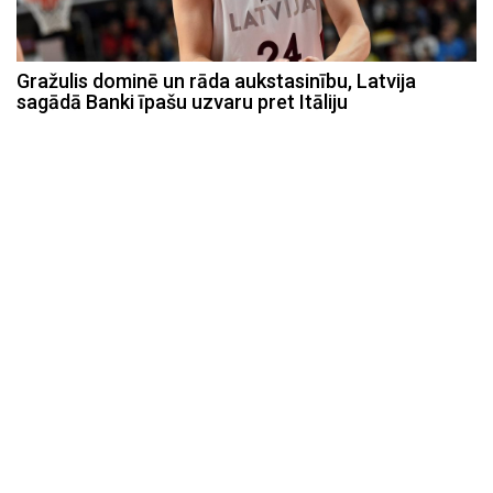
Gražulis dominē un rāda aukstasinību, Latvija
sagādā Banki īpašu uzvaru pret Itāliju