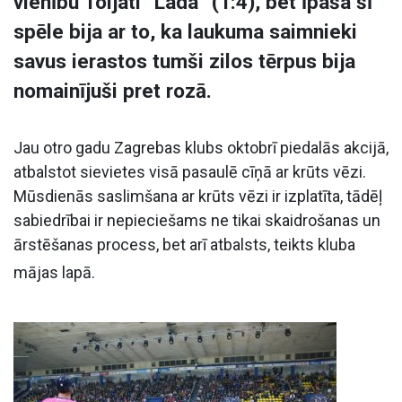
vienību Toljati “Lada” (1:4), bet īpaša šī
spēle bija ar to, ka laukuma saimnieki
savus ierastos tumši zilos tērpus bija
nomainījuši pret rozā.
Jau otro gadu Zagrebas klubs oktobrī piedalās akcijā,
atbalstot sievietes visā pasaulē cīņā ar krūts vēzi.
Mūsdienās saslimšana ar krūts vēzi ir izplatīta, tādēļ
sabiedrībai ir nepieciešams ne tikai skaidrošanas un
ārstēšanas process, bet arī atbalsts, teikts kluba
mājas lapā.