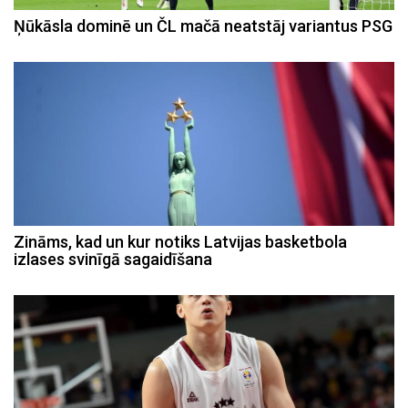
Ņūkāsla dominē un ČL mačā neatstāj variantus PSG
Zināms, kad un kur notiks Latvijas basketbola
izlases svinīgā sagaidīšana