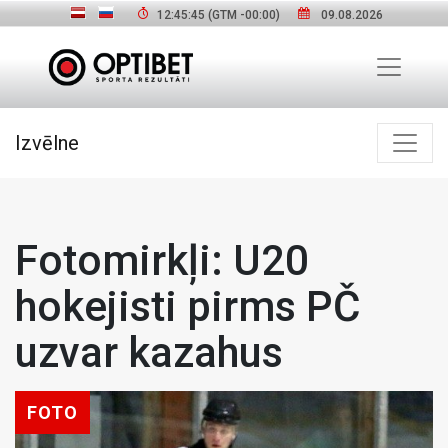
12:45:47
(GTM
-00:00
)
09.08.2026
Izvēlne
Fotomirkļi: U20
hokejisti pirms PČ
uzvar kazahus
FOTO