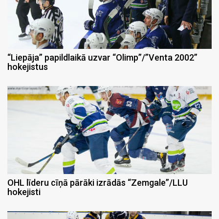
“Liepāja” papildlaikā uzvar “Olimp”/”Venta 2002”
hokejistus
OHL līderu cīņā pārāki izrādās “Zemgale”/LLU
hokejisti