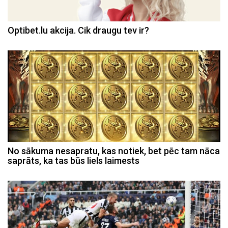
Optibet.lu akcija. Cik draugu tev ir?
No sākuma nesapratu, kas notiek, bet pēc tam nāca
saprāts, ka tas būs liels laimests