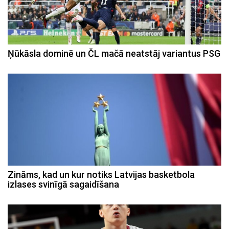
Ņūkāsla dominē un ČL mačā neatstāj variantus PSG
Zināms, kad un kur notiks Latvijas basketbola
izlases svinīgā sagaidīšana