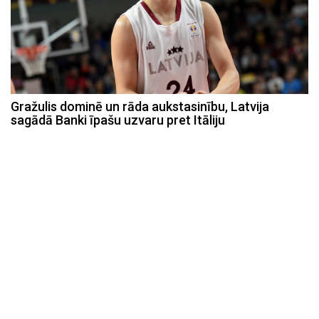
Gražulis dominē un rāda aukstasinību, Latvija
sagādā Banki īpašu uzvaru pret Itāliju