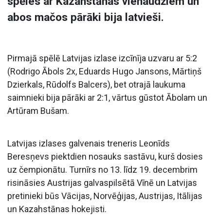
spēles ar Kazahstānas vienaudžiem un
abos mačos pārāki bija latvieši.
Pirmajā spēlē Latvijas izlase izcīnīja uzvaru ar 5:2
(Rodrigo Ābols 2x, Eduards Hugo Jansons, Mārtiņš
Dzierkals, Rūdolfs Balcers), bet otrajā laukuma
saimnieki bija pārāki ar 2:1, vārtus gūstot Ābolam un
Artūram Bušam.
Latvijas izlases galvenais treneris Leonīds
Beresņevs piektdien nosauks sastāvu, kurš dosies
uz čempionātu. Turnīrs no 13. līdz 19. decembrim
risināsies Austrijas galvaspilsētā Vīnē un Latvijas
pretinieki būs Vācijas, Norvēģijas, Austrijas, Itālijas
un Kazahstānas hokejisti.