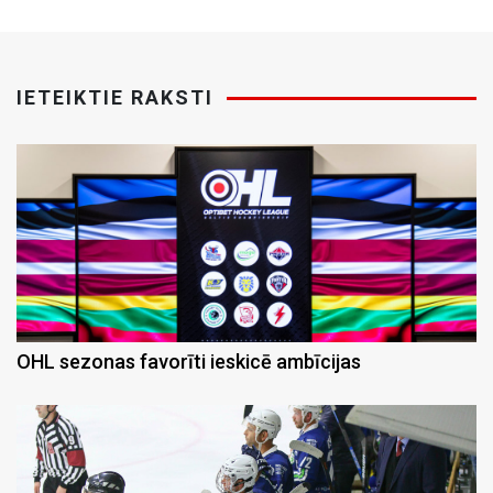
IETEIKTIE RAKSTI
OHL sezonas favorīti ieskicē ambīcijas