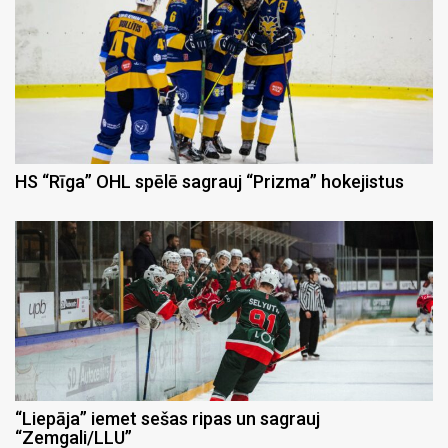
HS “Rīga” OHL spēlē sagrauj “Prizma” hokejistus
“Liepāja” iemet sešas ripas un sagrauj
“Zemgali/LLU”