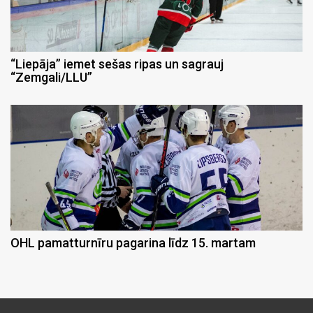
“Liepāja” iemet sešas ripas un sagrauj
“Zemgali/LLU”
OHL pamatturnīru pagarina līdz 15. martam