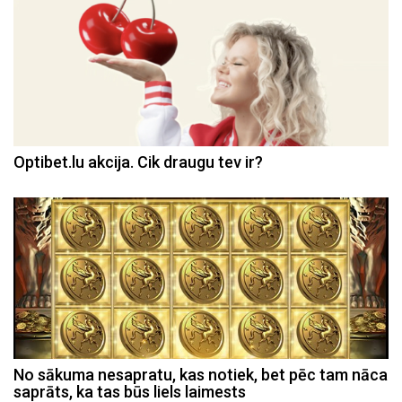
Optibet.lu akcija. Cik draugu tev ir?
No sākuma nesapratu, kas notiek, bet pēc tam nāca
saprāts, ka tas būs liels laimests