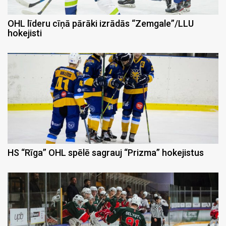
OHL līderu cīņā pārāki izrādās “Zemgale”/LLU
hokejisti
HS “Rīga” OHL spēlē sagrauj “Prizma” hokejistus