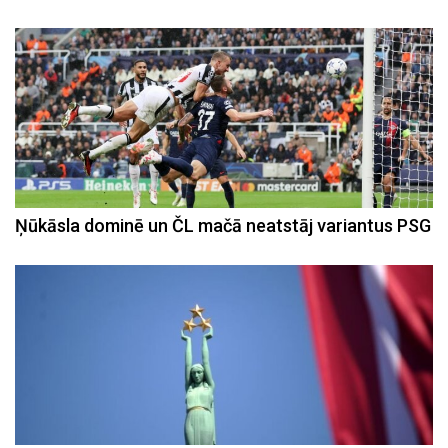
Ņūkāsla dominē un ČL mačā neatstāj variantus PSG