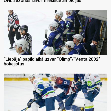
OHL sezonas favorīti ieskicē ambīcijas
“Liepāja” papildlaikā uzvar “Olimp”/”Venta 2002”
hokejistus