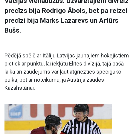
Vācijas vienaudžus. Uzvarētājiem divreiz
precīzs bija Rodrigo Ābols, bet pa reizei
precīzi bija Marks Lazarevs un Artūrs
Bušs.
Pēdējā spēlē ar Itāliju Latvijas jaunajiem hokejistiem
pietiek ar punktu, lai iekļūtu Elites divīzijā, tajā pašā
laikā arī zaudējums var ļaut atgriezties specīgāko
pulkā, bet ar noteikumu, ja Austrija zaudēs
Kazahstānai.