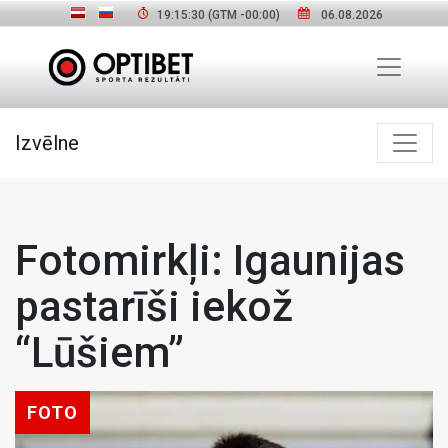
19:15:32
(GTM
-00:00
)
06.08.2026
Izvēlne
Fotomirkļi: Igaunijas
pastarīši iekož
“Lūšiem”
FOTO