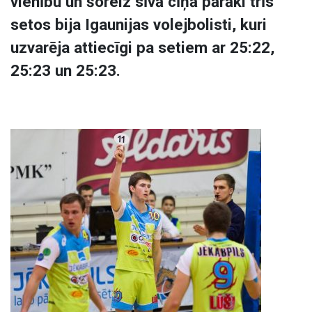
vienību un šoreiz sīvā cīņā pārāki trīs
setos bija Igaunijas volejbolisti, kuri
uzvarēja attiecīgi pa setiem ar 25:22,
25:23 un 25:23.