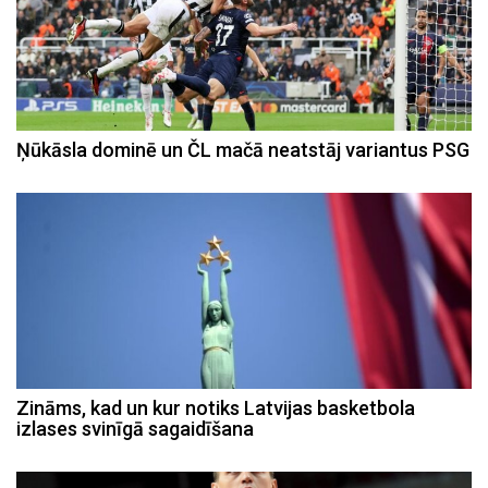
Ņūkāsla dominē un ČL mačā neatstāj variantus PSG
Zināms, kad un kur notiks Latvijas basketbola
izlases svinīgā sagaidīšana