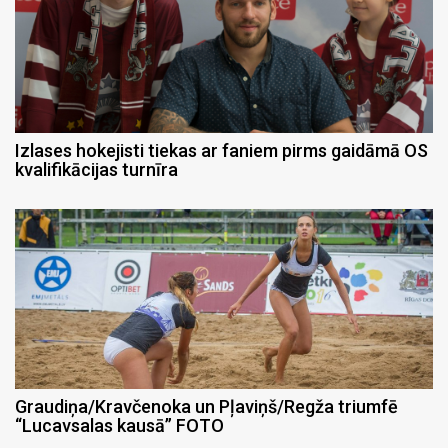
Izlases hokejisti tiekas ar faniem pirms gaidāmā OS
kvalifikācijas turnīra
Graudiņa/Kravčenoka un Pļaviņš/Regža triumfē
“Lucavsalas kausā” FOTO