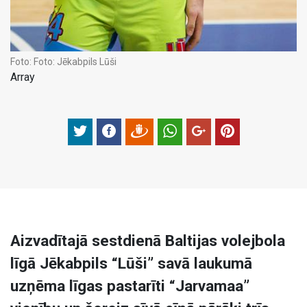
Foto:
Foto: Jēkabpils Lūši
Array
Aizvadītajā sestdienā Baltijas volejbola
līgā Jēkabpils “Lūši” savā laukumā
uzņēma līgas pastarīti “Jarvamaa”