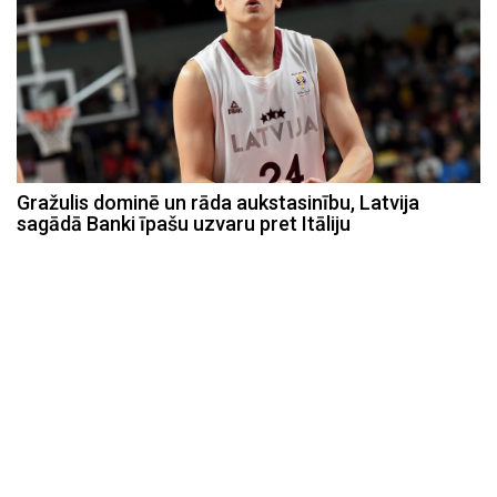
Gražulis dominē un rāda aukstasinību, Latvija
sagādā Banki īpašu uzvaru pret Itāliju