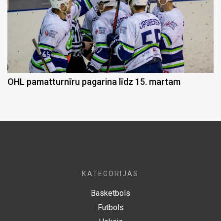
OHL pamatturnīru pagarina līdz 15. martam
KATEGORIJAS
Basketbols
Futbols