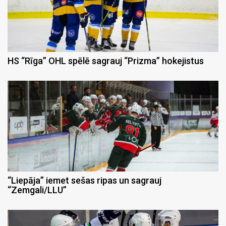
HS “Rīga” OHL spēlē sagrauj “Prizma” hokejistus
“Liepāja” iemet sešas ripas un sagrauj
“Zemgali/LLU”