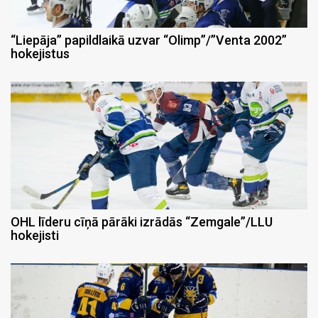
“Liepāja” papildlaikā uzvar “Olimp”/”Venta 2002”
hokejistus
OHL līderu cīņā pārāki izrādās “Zemgale”/LLU
hokejisti