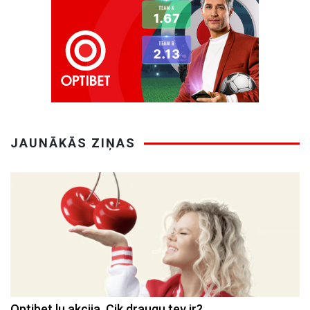
JAUNĀKĀS ZIŅAS
Optibet.lu akcija. Cik draugu tev ir?