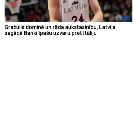
Gražulis dominē un rāda aukstasinību, Latvija
sagādā Banki īpašu uzvaru pret Itāliju