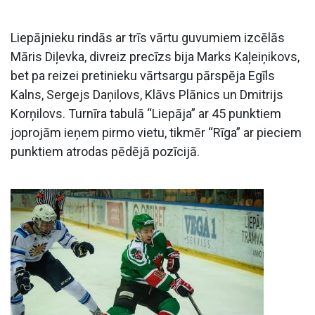
Liepājnieku rindās ar trīs vārtu guvumiem izcēlās
Māris Diļevka, divreiz precīzs bija Marks Kaļeiņikovs,
bet pa reizei pretinieku vārtsargu pārspēja Egīls
Kalns, Sergejs Daņilovs, Klāvs Plānics un Dmitrijs
Korņilovs. Turnīra tabulā “Liepāja” ar 45 punktiem
joprojām ieņem pirmo vietu, tikmēr “Rīga” ar pieciem
punktiem atrodas pēdējā pozīcijā.