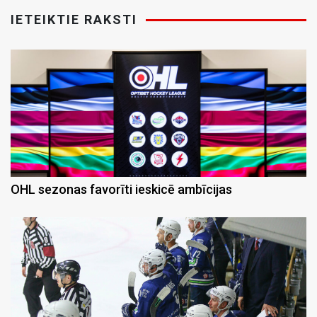
IETEIKTIE RAKSTI
OHL sezonas favorīti ieskicē ambīcijas