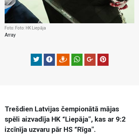
Foto:
Foto: HK Liepāja
Array
Trešdien Latvijas čempionātā mājas
spēli aizvadīja HK “Liepāja”, kas ar 9:2
izcīnīja uzvaru pār HS “Rīga”.