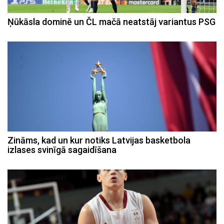
Ņūkāsla dominē un ČL mačā neatstāj variantus PSG
Zināms, kad un kur notiks Latvijas basketbola
izlases svinīgā sagaidīšana