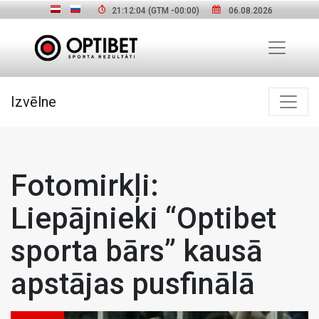
21:12:06
(GTM
-00:00
)
06.08.2026
Izvēlne
Fotomirkļi:
Liepājnieki “Optibet
sporta bārs” kausā
apstājas pusfinālā