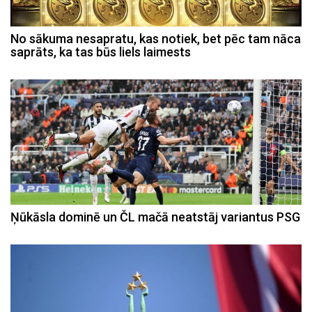
No sākuma nesapratu, kas notiek, bet pēc tam nāca
saprāts, ka tas būs liels laimests
Ņūkāsla dominē un ČL mačā neatstāj variantus PSG