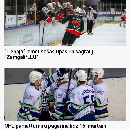
“Liepāja” iemet sešas ripas un sagrauj
“Zemgali/LLU”
OHL pamatturnīru pagarina līdz 15. martam