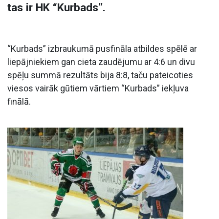
tas ir HK “Kurbads”.
“Kurbads” izbraukumā pusfināla atbildes spēlē ar
liepājniekiem gan cieta zaudējumu ar 4:6 un divu
spēļu summā rezultāts bija 8:8, taču pateicoties
viesos vairāk gūtiem vārtiem “Kurbads” iekļuva
finālā.