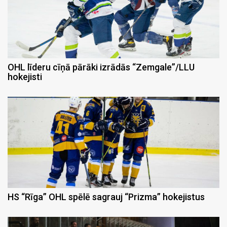
OHL līderu cīņā pārāki izrādās “Zemgale”/LLU
hokejisti
HS “Rīga” OHL spēlē sagrauj “Prizma” hokejistus