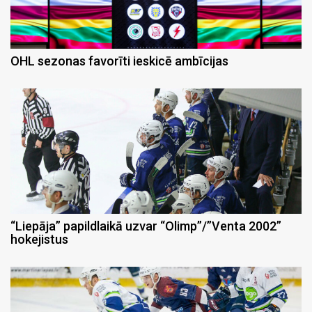
OHL sezonas favorīti ieskicē ambīcijas
“Liepāja” papildlaikā uzvar “Olimp”/”Venta 2002”
hokejistus