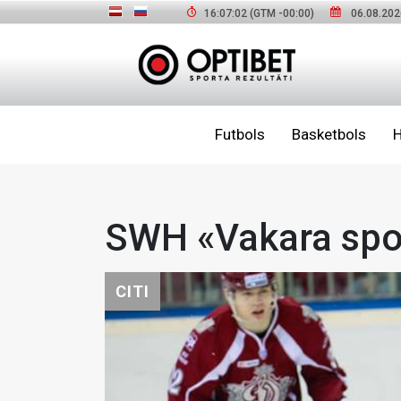
16:07:03
(GTM
-00:00
)
06.08.202
Futbols
Basketbols
H
SWH «Vakara spor
CITI