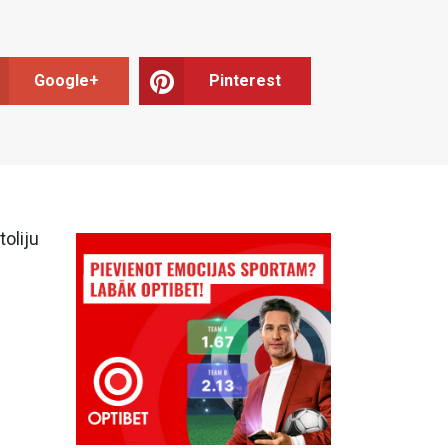
Google+
Pinterest
oliju