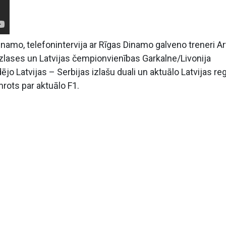
namo, telefonintervija ar Rīgas Dinamo galveno treneri Ar
a izlases un Latvijas čempionvienības Garkalne/Livonija
jo Latvijas – Serbijas izlašu duali un aktuālo Latvijas reg
mrots par aktuālo F1.