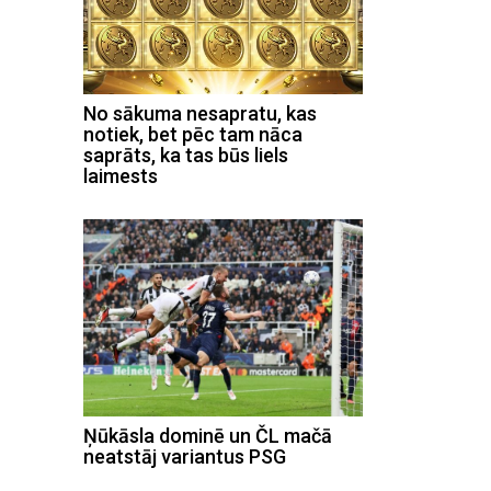
No sākuma nesapratu, kas
notiek, bet pēc tam nāca
saprāts, ka tas būs liels
laimests
Ņūkāsla dominē un ČL mačā
neatstāj variantus PSG