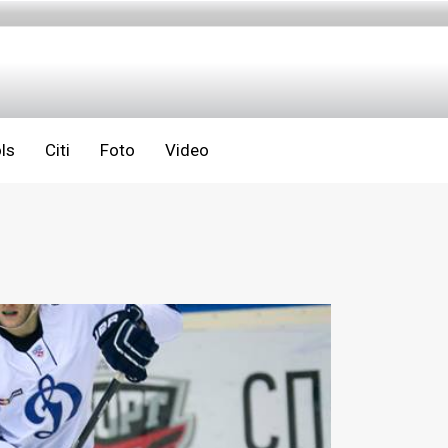
ls
Citi
Foto
Video