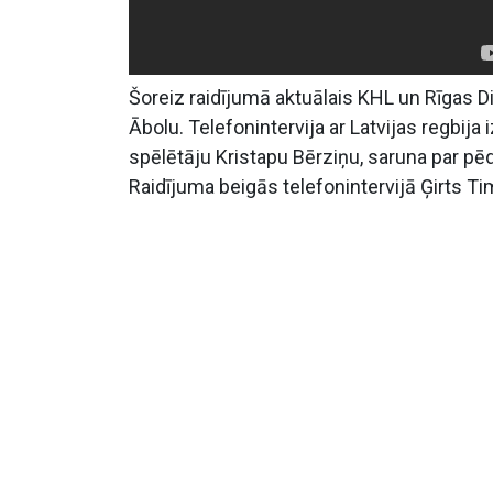
Šoreiz raidījumā aktuālais KHL un Rīgas Di
Ābolu. Telefonintervija ar Latvijas regbij
spēlētāju Kristapu Bērziņu, saruna par pēdē
Raidījuma beigās telefonintervijā Ģirts Ti