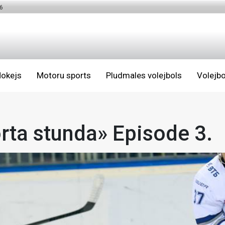
6
okejs
Motoru sports
Pludmales volejbols
Volejbo
ta stunda» Episode 3.