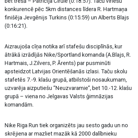
bet trešā – Patrīcija Cīrule (0:18:57). Taču vīriešu
konkurencē pēc 5km distances līdera R. Hartmaņa
finišēja Jevgēnijs Turkins (0:15:59) un Alberts Blajs
(0:16:21).
Aizraujoša cīņa notika arī stafešu disciplīnās, kur
ātrākā izrādījās Nike/Sportland komanda (A.Blajs, R.
Hartmais, J.Zilvers, P. Ārents) par pusminūti
apsteidzot Latvijas Orientēšanās izlasi. Taču skolu
stafetēs 7.-9. klašu grupā, atbilstoši nosaukumam,
uzvarēja aizputiešu “Neuzvaramie”, bet 10.-12. klašu
grupā – viena no Jelgavas Valsts ģimnāzijas
komandām.
Nike Riga Run tiek organizēts jau sesto gadu un no
skrējiena ar mazliet mazāk kā 2000 dalībnieku