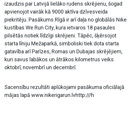
izaudzis par Latvijā lielāko rudens skrējienu, šogad
apvienojot vairāk kā 9000 aktīva dzīvesveida
piekritēju. Pasākums Rīgā ir arī daļa no globālās Nike
kustības We Run City, kura ietvaros 18 pasaules
pilsētās notiek līdzīgi skrējieni. Tāpēc, šķērsojot
starta līniju Mežaparkā, simboliski tiek dota starta
gatavība arī Parīzes, Romas un Dubajas skrējējiem,
kuri savus labākos un ātrākos kilometrus veiks
oktobrī, novembrī un decembrī.
Sacensību rezultāti aplūkojami pasākuma oficiālajā
mājas lapā www.nikerigarun.lvhttp:///h