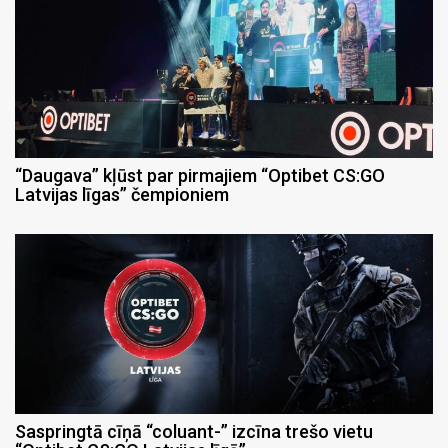
“Daugava” kļūst par pirmajiem “Optibet CS:GO
Latvijas līgas” čempioniem
Saspringtā cīņā “coluant-” izcīna trešo vietu