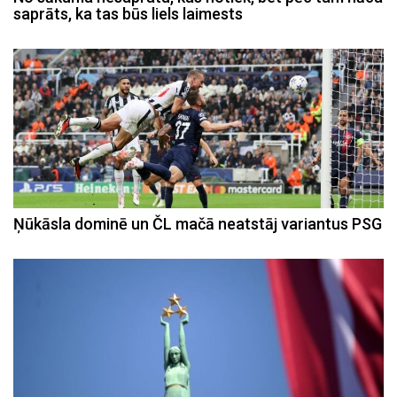
saprāts, ka tas būs liels laimests
Ņūkāsla dominē un ČL mačā neatstāj variantus PSG