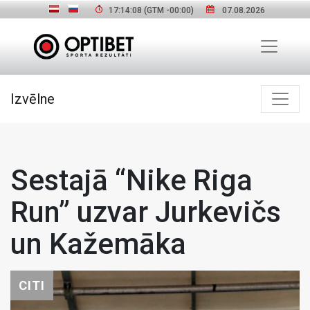
17:14:09
(GTM
-00:00
)
07.08.2026
Izvēlne
Sestajā “Nike Riga
Run” uzvar Jurkevičs
un Kažemāka
CITI