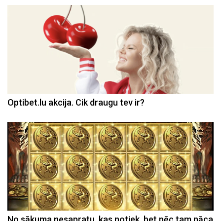
Optibet.lu akcija. Cik draugu tev ir?
No sākuma nesapratu, kas notiek, bet pēc tam nāca