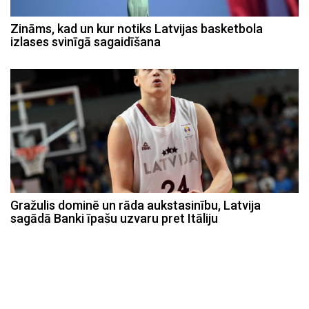
Zināms, kad un kur notiks Latvijas basketbola
izlases svinīgā sagaidīšana
Gražulis dominē un rāda aukstasinību, Latvija
sagādā Banki īpašu uzvaru pret Itāliju