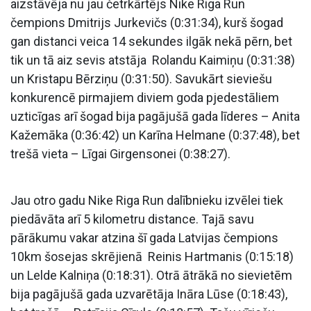
aizstāvēja nu jau četrkārtējs Nike Riga Run
čempions Dmitrijs Jurkevičs (0:31:34), kurš šogad
gan distanci veica 14 sekundes ilgāk nekā pērn, bet
tik un tā aiz sevis atstāja Rolandu Kaimiņu (0:31:38)
un Kristapu Bērziņu (0:31:50). Savukārt sieviešu
konkurencē pirmajiem diviem goda pjedestāliem
uzticīgas arī šogad bija pagājušā gada līderes – Anita
Kažemāka (0:36:42) un Karīna Helmane (0:37:48), bet
trešā vieta – Līgai Girgensonei (0:38:27).
Jau otro gadu Nike Riga Run dalībnieku izvēlei tiek
piedāvāta arī 5 kilometru distance. Tajā savu
pārākumu vakar atzina šī gada Latvijas čempions
10km šosejas skrējienā Reinis Hartmanis (0:15:18)
un Lelde Kalniņa (0:18:31). Otrā ātrākā no sievietēm
bija pagājušā gada uzvarētāja Ināra Lūse (0:18:43),