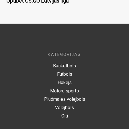
“Optibet CS:GO Latvijas līgā”
KATEGORIJAS
Basketbols
Futbols
Hokejs
Motoru sports
Pludmales volejbols
Volejbols
Citi