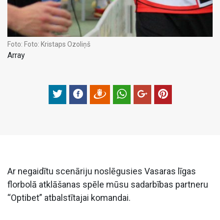
Foto:
Foto: Kristaps Ozoliņš
Array
Ar negaidītu scenāriju noslēgusies Vasaras līgas
florbolā atklāšanas spēle mūsu sadarbības partneru
“Optibet” atbalstītajai komandai.