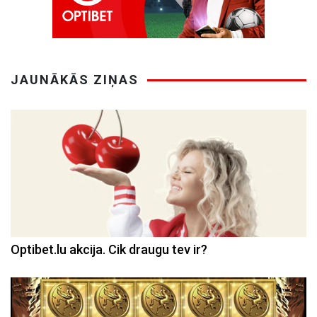
JAUNĀKĀS ZIŅAS
Optibet.lu akcija. Cik draugu tev ir?