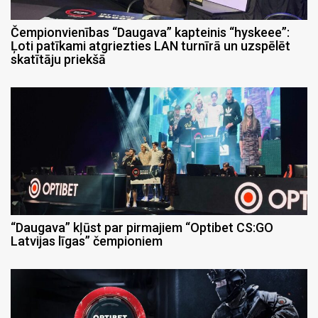
Čempionvienības “Daugava” kapteinis “hyskeee”:
Ļoti patīkami atgriezties LAN turnīrā un uzspēlēt
skatītāju priekšā
“Daugava” kļūst par pirmajiem “Optibet CS:GO
Latvijas līgas” čempioniem