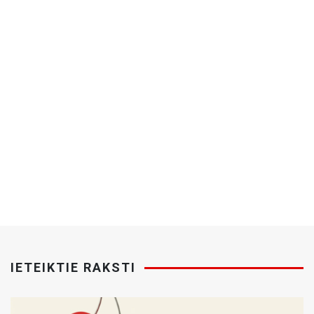
IETEIKTIE RAKSTI