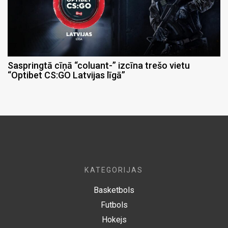
Saspringtā cīņā “coluant-” izcīna trešo vietu
“Optibet CS:GO Latvijas līgā”
KATEGORIJAS
Basketbols
Futbols
Hokejs