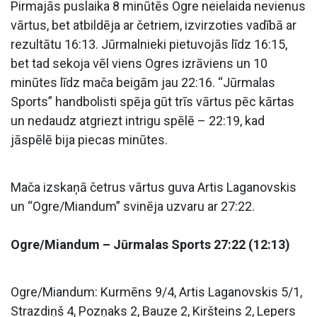
Pirmajās puslaika 8 minūtēs Ogre neielaida nevienus
vārtus, bet atbildēja ar četriem, izvirzoties vadībā ar
rezultātu 16:13. Jūrmalnieki pietuvojās līdz 16:15,
bet tad sekoja vēl viens Ogres izrāviens un 10
minūtes līdz mača beigām jau 22:16. “Jūrmalas
Sports” handbolisti spēja gūt trīs vārtus pēc kārtas
un nedaudz atgriezt intrigu spēlē – 22:19, kad
jāspēlē bija piecas minūtes.
Mača izskaņā četrus vārtus guva Artis Laganovskis
un “Ogre/Miandum” svinēja uzvaru ar 27:22.
Ogre/Miandum – Jūrmalas Sports 27:22 (12:13)
Ogre/Miandum: Kurmēns 9/4, Artis Laganovskis 5/1,
Strazdiņš 4, Pozņaks 2, Bauze 2, Kiršteins 2, Lepers