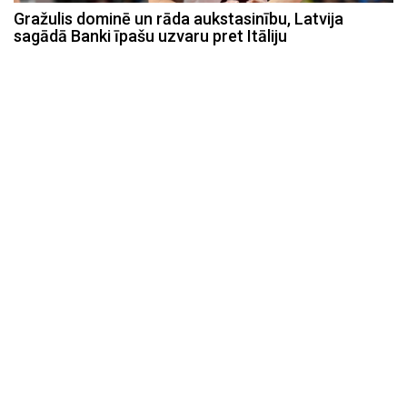
Gražulis dominē un rāda aukstasinību, Latvija
sagādā Banki īpašu uzvaru pret Itāliju