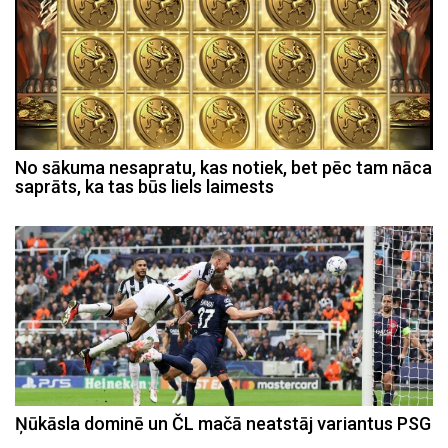
No sākuma nesapratu, kas notiek, bet pēc tam nāca
saprāts, ka tas būs liels laimests
Ņūkāsla dominē un ČL mačā neatstāj variantus PSG