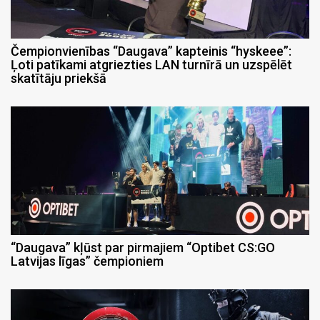
Čempionvienības “Daugava” kapteinis “hyskeee”:
Ļoti patīkami atgriezties LAN turnīrā un uzspēlēt
skatītāju priekšā
“Daugava” kļūst par pirmajiem “Optibet CS:GO
Latvijas līgas” čempioniem