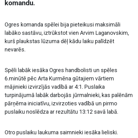
komandu.
Ogres komanda spēlei bija pieteikusi maksimāli
labāko sastāvu, iztrūkstot vien Arvim Laganovskim,
kurš plaukstas lūzuma dēļ kādu laiku palīdzēt
nevarēs.
Spēli labāk iesāka Ogres handbolisti un spēles
6.minūtē pēc Arta Kurmēna gūtajiem vārtiem
mājinieki izvirzījās vadībā ar 4:1. Puslaika
turpinājumā labāk darbojās jūrmalnieki, kas palēnām
pārņēma iniciatīvu, izvirzoties vadībā un pirmo
puslaiku noslēdza ar rezultātu 13:12 savā labā.
Otro puslaiku laukuma saimnieki iesāka lieliski.