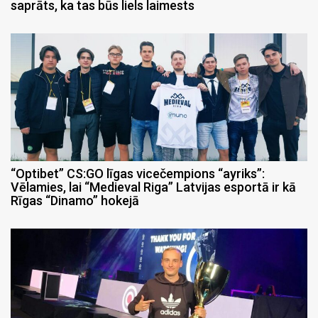
saprāts, ka tas būs liels laimests
“Optibet” CS:GO līgas vicečempions “ayriks”:
Vēlamies, lai “Medieval Riga” Latvijas esportā ir kā
Rīgas “Dinamo” hokejā