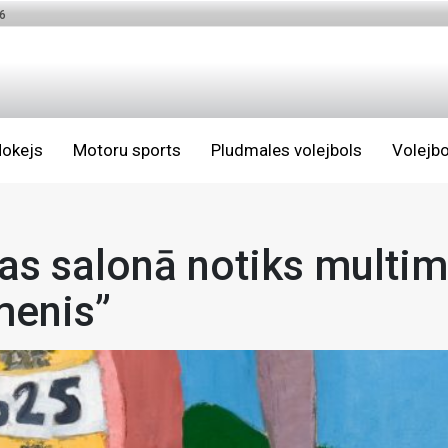
6
okejs
Motoru sports
Pludmales volejbols
Volejbo
s salonā notiks multim
menis”