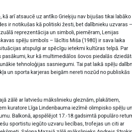
kā arī atsaucē uz antīko Grieķiju nav bijušas tikai labāko
s ir notikušas kā politiski žesti, bet dalībnieku uzvaras 
zuālā reprezentācija un simboli, piemēram, Lenijas
skavas spēļu simbols – lācītis Miša (1980) ir sava laika
tuācijas atspulgi ar spēcīgu ietekmi kultūras telpā. Par
nas pasākumi, kur kā multimediālos šovos piedalās dziedātā
unākie tehnoloģijas sasniegumi. Tai pat laikā spēļu dalībn
kļa un sporta karjeras beigām nereti nozūd no publiskās
lajā zālē ar latviešu mākslinieku gleznām, plakātiem,
tiem kuratore Līga Lindenbauma iezīmē olimpisko spēļu un
jumu. Balkonā, apspēlējot 17.-18.gadsimtā populāro retu
u sportistu iegūto uzvaru liecības, trofejas un citi ar
riekšmeti. Salona Mazajā zālē mākslinieks Andrejs Stroki