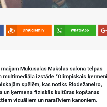
Draugiem.lv
WhatsApp
8. maijam Mūkusalas Mākslas salona telpās
 multimediāla izstāde “Olimpiskais ķermeni
iskajām spēlēm, kas notiks Riodežaneiro,
rta un ķermeņa fiziskās kultūras kopšanas
eiktiem vizuāliem un naratīviem kanoniem.