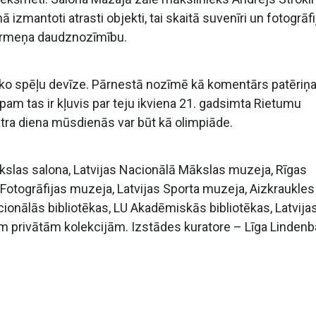
 izmantoti atrasti objekti, tai skaitā suvenīri un fotogrāfi
 ķermeņa daudznozīmību.
sko spēļu devīze. Pārnestā nozīmē kā komentārs patēriņ
m tas ir kļuvis par teju ikviena 21. gadsimta Rietumu
atra diena mūsdienās var būt kā olimpiāde.
slas salona, Latvijas Nacionālā Mākslas muzeja, Rīgas
Fotogrāfijas muzeja, Latvijas Sporta muzeja, Aizkraukles
onālās bibliotēkas, LU Akadēmiskās bibliotēkas, Latvija
m privātām kolekcijām. Izstādes kuratore – Līga Linden