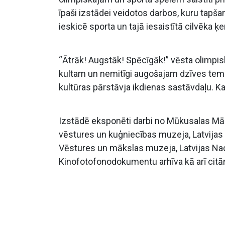
īpaši izstādei veidotos darbos, kuru tapšanā
ieskicē sporta un tajā iesaistītā cilvēka
“Ātrāk! Augstāk! Spēcīgāk!” vēsta olimpi
kultam un nemitīgi augošajam dzīves tempa
kultūras pārstāvja ikdienas sastāvdaļu. K
Izstādē eksponēti darbi no Mūkusalas Māk
vēstures un kuģniecības muzeja, Latvijas 
Vēstures un mākslas muzeja, Latvijas Naci
Kinofotofonodokumentu arhīva kā arī citā