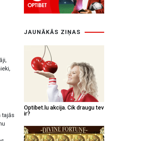
–
JAUNĀKĀS ZIŅAS
ji,
ieki,
Optibet.lu akcija. Cik draugu tev
ir?
 tajās
mu
ns