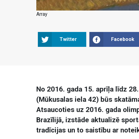
Array
Twitter
Facebook
No 2016. gada 15. aprīļa līdz 2
(Mūkusalas iela 42) būs skatāma
Atsaucoties uz 2016. gada olimp
Brazīlijā, izstāde aktualizē spo
tradīcijas un to saistību ar not