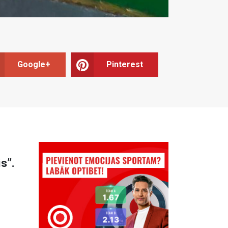
Google+
Pinterest
s”.