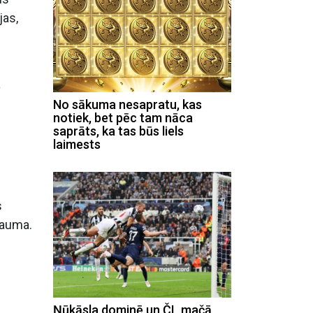
jas,
a
No sākuma nesapratu, kas
notiek, bet pēc tam nāca
saprāts, ka tas būs liels
laimests
s
bauma.
Ņūkāsla dominē un ČL mačā