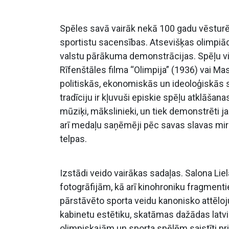
Spēles savā vairāk nekā 100 gadu vēsturē, 
sportistu sacensības. Atsevišķas olimpiāde
valstu pārākuma demonstrācijas. Spēļu vi
Rīfenštāles filma “Olimpija” (1936) vai Ma
politiskās, ekonomiskās un ideoloģiskās si
tradīciju ir kļuvuši episkie spēļu atklāša
mūziķi, mākslinieki, un tiek demonstrēti ja
arī medaļu saņēmēji pēc savas slavas mir
telpas.
Izstādi veido vairākas sadaļas. Salona Lie
fotogrāfijām, kā arī kinohroniku fragmen
pārstāvēto sporta veidu kanonisko attēlo
kabinetu estētiku, skatāmas dažādas latvieš
olimpiskajām un sporta spēlēm saistīti p