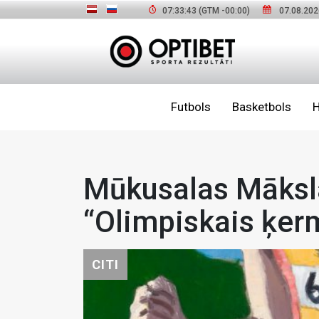
07:33:44
(GTM
-00:00
)
07.08.202
Futbols
Basketbols
H
Mūkusalas Māksla
“Olimpiskais ķer
CITI