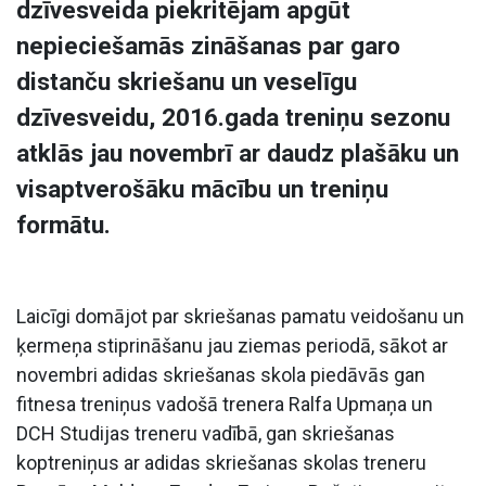
dzīvesveida piekritējam apgūt
nepieciešamās zināšanas par garo
distanču skriešanu un veselīgu
dzīvesveidu, 2016.gada treniņu sezonu
atklās jau novembrī ar daudz plašāku un
visaptverošāku mācību un treniņu
formātu.
Laicīgi domājot par skriešanas pamatu veidošanu un
ķermeņa stiprināšanu jau ziemas periodā, sākot ar
novembri adidas skriešanas skola piedāvās gan
fitnesa treniņus vadošā trenera Ralfa Upmaņa un
DCH Studijas treneru vadībā, gan skriešanas
koptreniņus ar adidas skriešanas skolas treneru