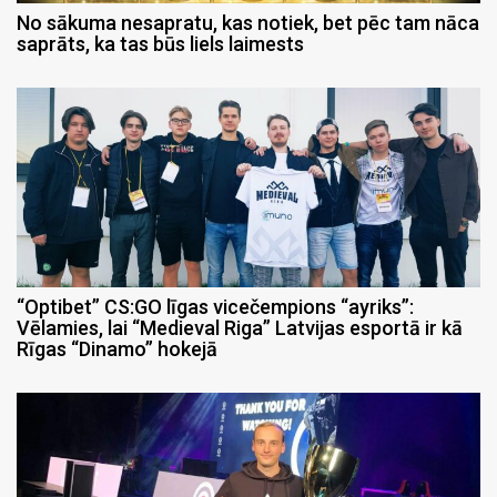
No sākuma nesapratu, kas notiek, bet pēc tam nāca
saprāts, ka tas būs liels laimests
“Optibet” CS:GO līgas vicečempions “ayriks”:
Vēlamies, lai “Medieval Riga” Latvijas esportā ir kā
Rīgas “Dinamo” hokejā