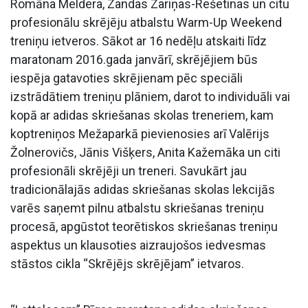
Romāna Meldera, Zandas Zariņas-Rešetinas un citu
profesionālu skrējēju atbalstu Warm-Up Weekend
treniņu ietveros. Sākot ar 16 nedēļu atskaiti līdz
maratonam 2016.gada janvārī, skrējējiem būs
iespēja gatavoties skrējienam pēc speciāli
izstrādātiem treniņu plāniem, darot to individuāli vai
kopā ar adidas skriešanas skolas treneriem, kam
koptreniņos Mežaparkā pievienosies arī Valērijs
Žolnerovičs, Jānis Višķers, Anita Kažemāka un citi
profesionāli skrējēji un treneri. Savukārt jau
tradicionālajās adidas skriešanas skolas lekcijās
varēs saņemt pilnu atbalstu skriešanas treniņu
procesā, apgūstot teorētiskos skriešanas treniņu
aspektus un klausoties aizraujošos iedvesmas
stāstos cikla “Skrējējs skrējējam” ietvaros.