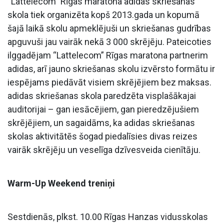
“Lattelecom” Rīgas maratona adidas skriešanas
skola tiek organizēta kopš 2013.gada un kopumā
šajā laikā skolu apmeklējuši un skriešanas gudrības
apguvuši jau vairāk nekā 3 000 skrējēju. Pateicoties
ilggadējam “Lattelecom” Rīgas maratona partnerim
adidas, arī jauno skriešanas skolu izvērsto formātu ir
iespējams piedāvāt visiem skrējējiem bez maksas.
adidas skriešanas skola paredzēta visplašākajai
auditorijai – gan iesācējiem, gan pieredzējušiem
skrējējiem, un sagaidāms, ka adidas skriešanas
skolas aktivitātēs šogad piedalīsies divas reizes
vairāk skrējēju un veselīga dzīvesveida cienītāju.
Warm-Up Weekend treniņi
Sestdienās, plkst. 10.00 Rīgas Hanzas vidusskolas