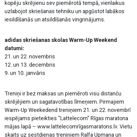
kopēju skrējienu sev piemērotā tempā, vienlaikus
uzlabojot skriešanas tehniku un apgūstot labākos
iesildīšanās un atsildīšanās vingrinājums.
adidas skriešanas skolas Warm-Up Weekend
datumi:
21. un 22. novembris
12. un 13. decembris
9. un 10. janvāris
Treniņi ir bez maksas un piemēroti visu distanču
skrējējiem un sagatavotības līmeņiem. Pirmajiem
Warm-Up Weekedend treniņiem 21. un 22. novembrī
iespējams pieteikties “Lattelecom” Rīgas maratona
mājas lapā – www.lattelecomrīgasmaratons.lv. Vietu
skaits uz sestdienas treniņiem Ralfa Upmaņa un