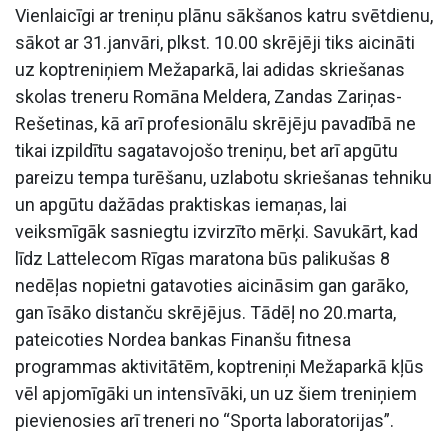
Vienlaicīgi ar treniņu plānu sākšanos katru svētdienu,
sākot ar 31.janvāri, plkst. 10.00 skrējēji tiks aicināti
uz koptreniņiem Mežaparkā, lai adidas skriešanas
skolas treneru Romāna Meldera, Zandas Zariņas-
Rešetinas, kā arī profesionālu skrējēju pavadībā ne
tikai izpildītu sagatavojošo treniņu, bet arī apgūtu
pareizu tempa turēšanu, uzlabotu skriešanas tehniku
un apgūtu dažādas praktiskas iemaņas, lai
veiksmīgāk sasniegtu izvirzīto mērķi. Savukārt, kad
līdz Lattelecom Rīgas maratona būs palikušas 8
nedēļas nopietni gatavoties aicināsim gan garāko,
gan īsāko distanču skrējējus. Tādēļ no 20.marta,
pateicoties Nordea bankas Finanšu fitnesa
programmas aktivitātēm, koptreniņi Mežaparkā kļūs
vēl apjomīgāki un intensīvāki, un uz šiem treniņiem
pievienosies arī treneri no “Sporta laboratorijas”.