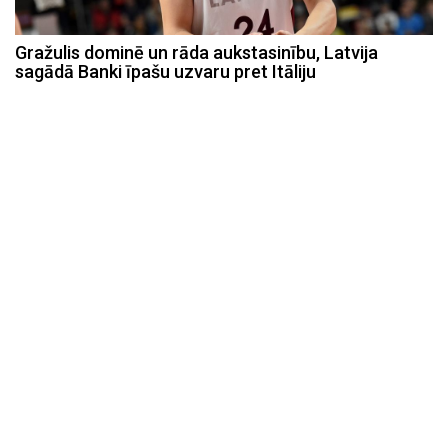
Gražulis dominē un rāda aukstasinību, Latvija
sagādā Banki īpašu uzvaru pret Itāliju