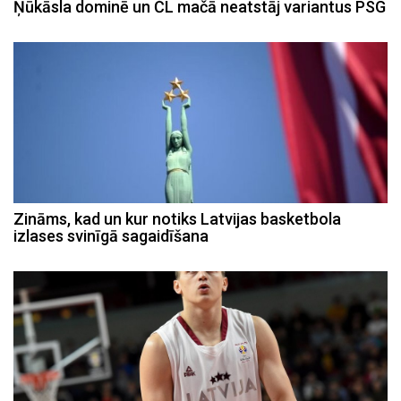
Ņūkāsla dominē un ČL mačā neatstāj variantus PSG
Zināms, kad un kur notiks Latvijas basketbola
izlases svinīgā sagaidīšana