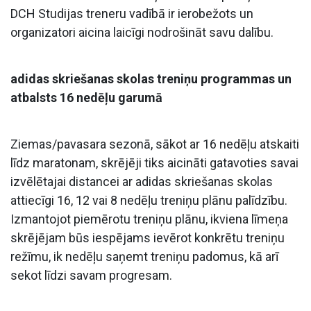
DCH Studijas treneru vadībā ir ierobežots un
organizatori aicina laicīgi nodrošināt savu dalību.
adidas skriešanas skolas treniņu programmas un
atbalsts 16 nedēļu garumā
Ziemas/pavasara sezonā, sākot ar 16 nedēļu atskaiti
līdz maratonam, skrējēji tiks aicināti gatavoties savai
izvēlētajai distancei ar adidas skriešanas skolas
attiecīgi 16, 12 vai 8 nedēļu treniņu plānu palīdzību.
Izmantojot piemērotu treniņu plānu, ikviena līmeņa
skrējējam būs iespējams ievērot konkrētu treniņu
režīmu, ik nedēļu saņemt treniņu padomus, kā arī
sekot līdzi savam progresam.