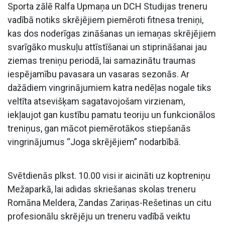
Sporta zālē Ralfa Upmaņa un DCH Studijas treneru
vadībā notiks skrējējiem piemēroti fitnesa treniņi,
kas dos noderīgas zināšanas un iemaņas skrējējiem
svarīgāko muskuļu attīstīšanai un stiprināšanai jau
ziemas treniņu periodā, lai samazinātu traumas
iespējamību pavasara un vasaras sezonās. Ar
dažādiem vingrinājumiem katra nedēļas nogale tiks
veltīta atsevišķam sagatavojošam virzienam,
iekļaujot gan kustību pamatu teoriju un funkcionālos
treniņus, gan mācot piemērotākos stiepšanās
vingrinājumus “Joga skrējējiem” nodarbībā.
Svētdienās plkst. 10.00 visi ir aicināti uz koptreniņu
Mežaparkā, lai adidas skriešanas skolas treneru
Romāna Meldera, Zandas Zariņas-Rešetinas un citu
profesionālu skrējēju un treneru vadībā veiktu