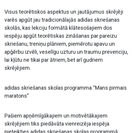
Visus teorētiskos aspektus un jautājumus skrējēji
varēs apgūt jau tradicionālajās adidas skriešanas
skolās, kas lekciju formātā klātesošajiem dos
iespēju apgūt teorētiskas zināšanas par pareizu
skriešanu, treniņu plāniem, piemērotu apavu un
apģērbu izvēli, veselīgu uzturu un traumu prevenciju,
lai kļūtu ne tikai par ātriem, bet arī gudriem
skrējējiem.
adidas skriešanas skolas programma “Mans pirmais
maratons”
Pašiem apņēmīgākajiem un motivētākajiem
skrējējiem tiks piedāvāta vienreizēja iespēja
pieteikties adidas skriešanas skolas programmā