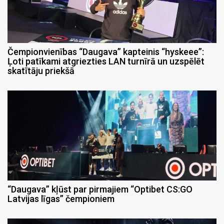
Čempionvienības “Daugava” kapteinis “hyskeee”:
Ļoti patīkami atgriezties LAN turnīrā un uzspēlēt
skatītāju priekšā
“Daugava” kļūst par pirmajiem “Optibet CS:GO
Latvijas līgas” čempioniem