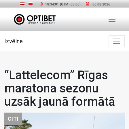
18:34:02
(GTM
-00:00
)
06.08.2026
Izvēlne
“Lattelecom” Rīgas
maratona sezonu
uzsāk jaunā formātā
CITI