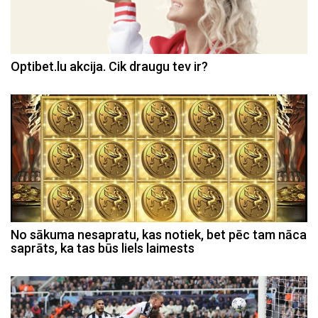
Optibet.lu akcija. Cik draugu tev ir?
No sākuma nesapratu, kas notiek, bet pēc tam nāca
saprāts, ka tas būs liels laimests