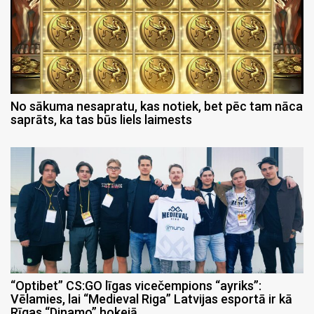
No sākuma nesapratu, kas notiek, bet pēc tam nāca
saprāts, ka tas būs liels laimests
“Optibet” CS:GO līgas vicečempions “ayriks”:
Vēlamies, lai “Medieval Riga” Latvijas esportā ir kā
Rīgas “Dinamo” hokejā