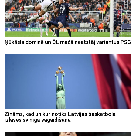
Ņūkāsla dominē un ČL mačā neatstāj variantus PSG
Zināms, kad un kur notiks Latvijas basketbola
izlases svinīgā sagaidīšana