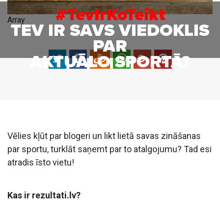
#TevIrKoTeikt
Array
TEV IR SAVS VIEDOKLIS
PAR
AKTUĀLO SPORTĀ?
Vēlies kļūt par blogeri un likt lietā savas zināšanas
par sportu, turklāt saņemt par to atalgojumu? Tad esi
atradis īsto vietu!
Kas ir rezultati.lv?