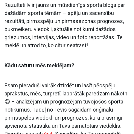
Rezultati.lv ir jauns un mūsdienīgs sporta blogs par
dažādām sporta tēmām – spēļu un sacensību
rezultāti, pirmsspēļu un pirmssezonas prognozes,
bukmeikeru viedokļi, aktuālie notikumi dažādos
griezumos, intervijas, video un foto reportāžas. Te
meklē un atrod to, ko citur neatrast!
Kādu saturu mēs meklējam?
Esam pieraduši vairāk dzirdēt un lasīt pēcspēļu
aprakstus, mēs, turpretī, labprātāk paredzam nākotni
😉 – analizējam un prognozējam tuvojošos sporta
notikumus. Tādēļ no Tevis sagaidām oriģinālu
pirmsspēles viedokli un prognozes, kurā prasmīgi
apvienota statistika un Tavs pamatotais viedoklis.
Piemēru apskati
šeit
. Sagaidām, ka Tev nesagādā