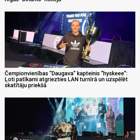
Čempionvienības “Daugava” kapteinis “hyskeee”:
Ļoti patīkami atgriezties LAN turnīrā un uzspēlēt
skatītāju priekšā