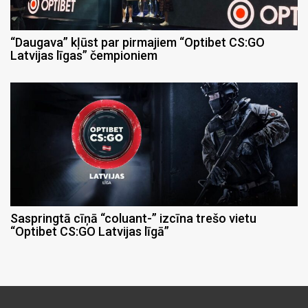
“Daugava” kļūst par pirmajiem “Optibet CS:GO
Latvijas līgas” čempioniem
Saspringtā cīņā “coluant-” izcīna trešo vietu
“Optibet CS:GO Latvijas līgā”