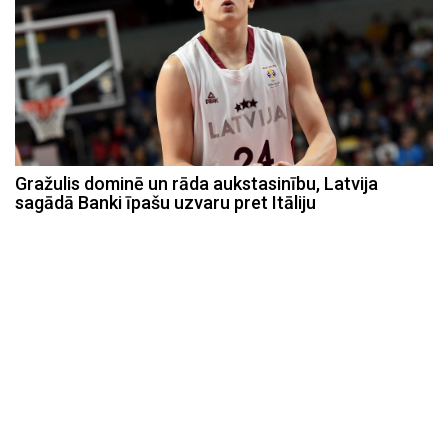
Gražulis dominē un rāda aukstasinību, Latvija
sagādā Banki īpašu uzvaru pret Itāliju