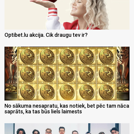
Optibet.lu akcija. Cik draugu tev ir?
No sākuma nesapratu, kas notiek, bet pēc tam nāca
saprāts, ka tas būs liels laimests