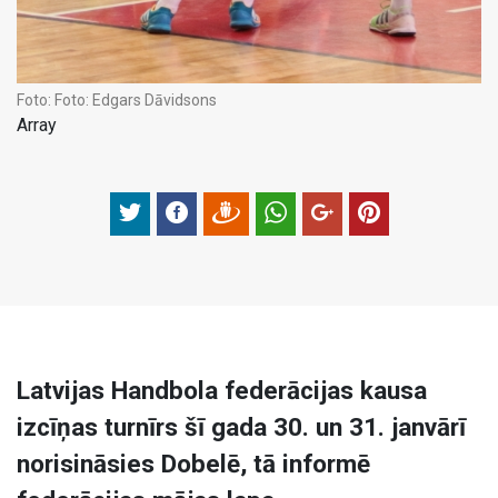
Foto:
Foto: Edgars Dāvidsons
Array
Latvijas Handbola federācijas kausa
izcīņas turnīrs šī gada 30. un 31. janvārī
norisināsies Dobelē, tā informē