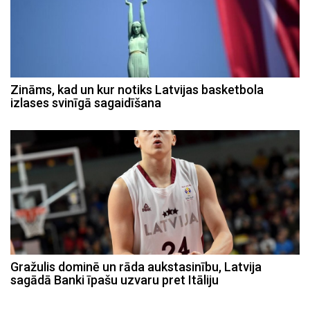
Zināms, kad un kur notiks Latvijas basketbola
izlases svinīgā sagaidīšana
Gražulis dominē un rāda aukstasinību, Latvija
sagādā Banki īpašu uzvaru pret Itāliju