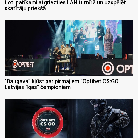
Ļoti patīkami atgriezties LAN turnīrā un uzspēlēt
skatītāju priekšā
“Daugava” kļūst par pirmajiem “Optibet CS:GO
Latvijas līgas” čempioniem