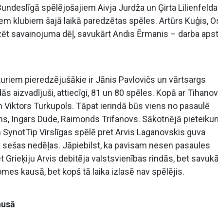
 Bundeslīgā spēlējošajiem Aivja Jurdža un Ģirta Lilienfelda
jiem klubiem šajā laikā paredzētas spēles. Artūrs Kuģis, 
zēt savainojuma dēļ, savukārt Andis Ērmanis – darba aps
kuriem pieredzējušākie ir Jānis Pavlovičs un vārtsargs
ās aizvadījuši, attiecīgi, 81 un 80 spēles. Kopā ar Tihano
n Viktors Turkupols. Tāpat ierindā būs viens no pasaulē
ns, Ingars Dude, Raimonds Trifanovs. Sākotnējā pieteik
en SynotTip Virslīgas spēlē pret Arvis Laganovskis guva
 sešas nedēļas. Jāpiebilst, ka pavisam nesen pasaules
t Grieķiju Arvis debitēja valstsvienības rindās, bet savukā
mes kausā, bet kopš tā laika izlasē nav spēlējis.
ausā