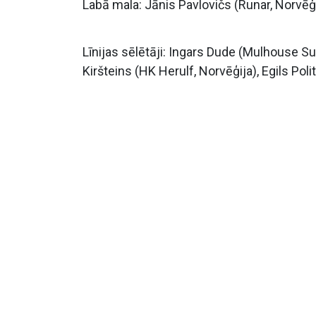
Labā mala: Jānis Pavlovičs (Runar, Norvēģ
Līnijas sēlētāji: Ingars Dude (Mulhouse Su
Kiršteins (HK Herulf, Norvēģija), Egils Pol