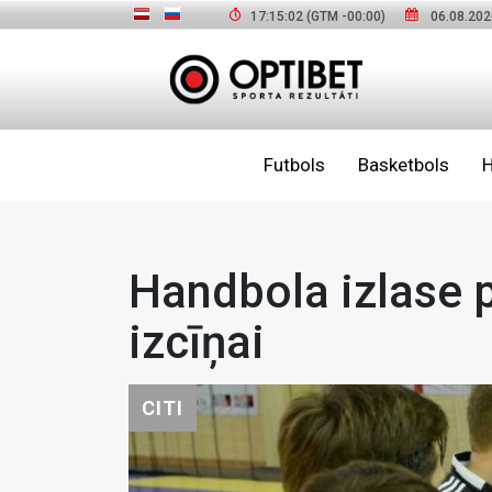
17:15:03
(GTM
-00:00
)
06.08.202
Futbols
Basketbols
H
Handbola izlase 
izcīņai
CITI