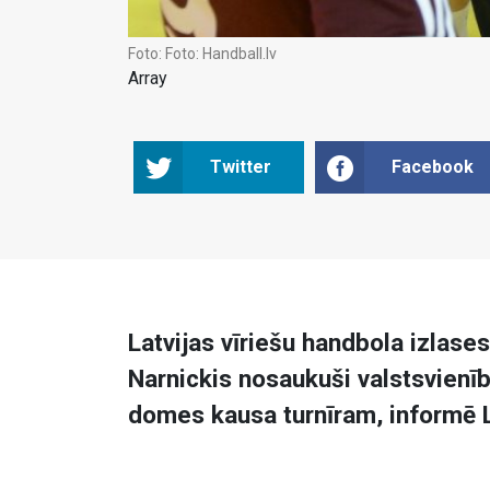
Foto:
Foto: Handball.lv
Array
Twitter
Facebook
Latvijas vīriešu handbola izlas
Narnickis nosaukuši valstsvien
domes kausa turnīram, informē L