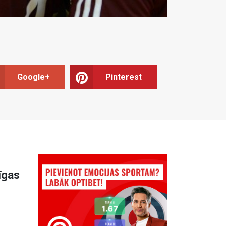
Google+
Pinterest
īgas