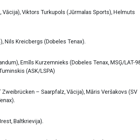
 Vācija), Viktors Turkupols (Jūrmalas Sports), Helmuts
s), Nils Kreicbergs (Dobeles Tenax).
Miandum), Emīls Kurzemnieks (Dobeles Tenax, MSĢ/LAT-98
 Tuminskis (ASK/LSPA)
T Zweibrücken – Saarpfalz, Vācija), Māris Veršakovs (SV
Tenax).
est, Baltkrievija).