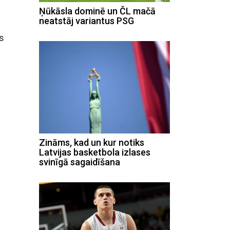
Ņūkāsla dominē un ČL mačā
neatstāj variantus PSG
rs
Zināms, kad un kur notiks
Latvijas basketbola izlases
svinīgā sagaidīšana