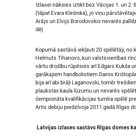
Izlasei nāksies iztikt bez Vācijas 1. un 2.
(tāpat Evara Klešnika), jo viņu pārstāvēta
Arājs un Elvijs Borodovskis nevarēs palīd
dēļ.
Kopumā sastāvā iekļauti 20 spēlētāji, no 
Helmuts Tihanovs, kuri valstsvienības rind
vārtu drošību rūpēsies arī Edgars Kukša u
garākajiem handbolistiem Dainis Krištopā
bija arī abi brāļi Laganovski, tomēr trešdi
plaukstas kaula lūzumu un nevarēs spēlēt
čempionāta kvalifikācijas turnīra spēlē pre
Artis debiju piedzīvoja 2011.gadā Rīgas do
Latvijas izlases sastāvs Rīgas domes k