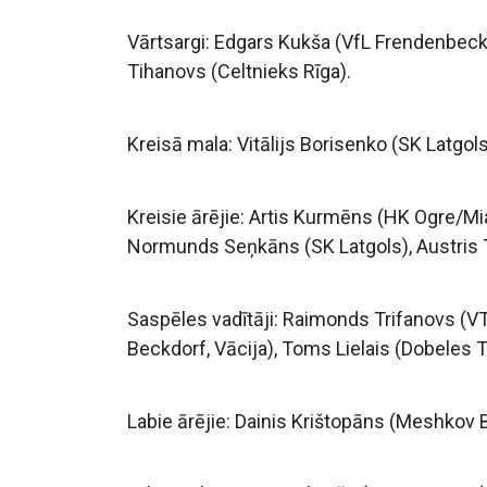
Vārtsargi: Edgars Kukša (VfL Frendenbeck,
Tihanovs (Celtnieks Rīga).
Kreisā mala: Vitālijs Borisenko (SK Latgol
Kreisie ārējie: Artis Kurmēns (HK Ogre/
Normunds Seņkāns (SK Latgols), Austris
Saspēles vadītāji: Raimonds Trifanovs (V
Beckdorf, Vācija), Toms Lielais (Dobeles 
Labie ārējie: Dainis Krištopāns (Meshkov Br