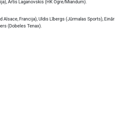
ija), Artis Laganovskis (HK Ogre/Miandum).
d Alsace, Francija), Uldis Lībergs (Jūrmalas Sports), Einā
iters (Dobeles Tenax).