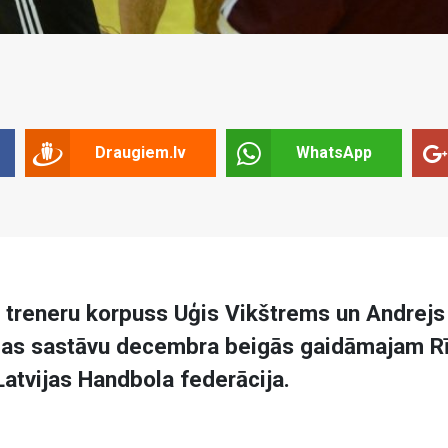
Draugiem.lv
WhatsApp
es treneru korpuss Uģis Vikštrems un Andrejs
ības sastāvu decembra beigās gaidāmajam R
atvijas Handbola federācija.