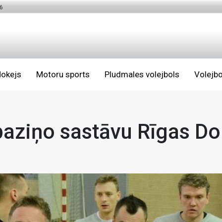
6
okejs
Motoru sports
Pludmales volejbols
Volejbo
paziņo sastāvu Rīgas D