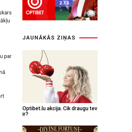
Oskars
tākļu
JAUNĀKĀS ZIŅAS
vu par
umā
rt
Optibet.lu akcija. Cik draugu tev
ir?