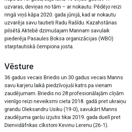
uzvaras, deviņas no tām – ar nokautu. Pēdējo reizi
ringā viņš kāpa 2020. gada jūnijā, kad ar nokautu
uzvarēja savu tautieti Radu Rašīdu. Kazahstānas
pilsētā Aktebē dzimušajam Mannam savulaik
piederēja Pasaules Boksa organizācijas (WBO)
starptautiskā čempiona josta.
Vēsture
36 gadus vecais Briedis un 30 gadus vecais Manns
savu karjeru laikā piedzīvojuši katrs pa vienam
zaudējumam. Briedis no 28 profesionālajām cīņām
vienīgo reizi neveiksmi cieta 2018. gadā pret ukraiņu
grandu Oleksandru Usiku (19-0), savukārt Manns
zaudējuma garšu izjutis tikai 2019. gada duelī pret
Dienvidāfrikas cīkstoni Kevinu Lerenu (26-1).