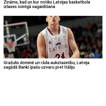
Zināms, kad un kur notiks Latvijas basketbola
izlases svinīgā sagaidīšana
Gražulis dominē un rāda aukstasinību, Latvija
sagādā Banki īpašu uzvaru pret Itāliju