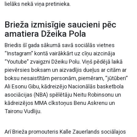
lielāks nekā viņa pretinieka.
Brieža izmisīgie saucieni pēc
amatiera Džeika Pola
Briedis šī gada sākumā savā sociālās vietnes
“Instagram” kontā vairākkārt uz cīņu aizcināja
“Youtube” zvaigzni Džeiku Polu. Viņš pēdējā laikā
pievērsies boksam un aizvadījis dueļus ar citām ar
boksu nesaistītām personām, piemēram, “jūtūberi”
Ali Esonu Gibu, kādreizējo Nacionālās basketbola
asociācijas (NBA) spēlētāju Neitu Robinsonu un
kādreizējos MMA cīkstoņus Benu Askrenu un
Taironu Vudliju.
Arī Brieža promouteris Kalle Zauerlands sociālajos