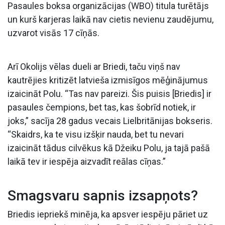
Pasaules boksa organizācijas (WBO) titula turētājs
un kurš karjeras laikā nav cietis nevienu zaudējumu,
uzvarot visās 17 cīņās.
Arī Okolijs vēlas dueli ar Briedi, taču viņš nav
kautrējies kritizēt latvieša izmisīgos mēģinājumus
izaicināt Polu. “Tas nav pareizi. Šis puisis [Briedis] ir
pasaules čempions, bet tas, kas šobrīd notiek, ir
joks,” sacīja 28 gadus vecais Lielbritānijas bokseris.
“Skaidrs, ka te visu izšķir nauda, bet tu nevari
izaicināt tādus cilvēkus kā Džeiku Polu, ja tajā pašā
laikā tev ir iespēja aizvadīt reālas cīņas.”
Smagsvaru sapnis izsapņots?
Briedis iepriekš minēja, ka apsver iespēju pāriet uz