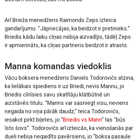
Arī Brieža menedžeris Raimonds Zeps izteica
gandarījumu: “Jāpriecājas, ka beidzot ir pretinieks.”
Briedis kādu laiku cīņas nebija aizvadījis, tādēļ Zeps
ir apmierināts, ka cīņas partneris beidzot ir atrasts.
Manna komandas viedoklis
Vācu boksera menedžeris Daniels Todorovičs atzina,
ka lielākais spiediens ir uz Briedi, nevis Mannu, jo
Briedis cīnīsies savu skatītāju klātbūtnē un
aizstāvēs titulu. “Manns var sasniegt visu, neviens
negaida no viņa pārāk daudz,” teica Todorovičs,
iesakot pirkt biļetes, jo “
Briedis vs Mann
” tas “būs
īsts šovs”. Todorovičs arī izteicās, ka vienošanās par
dueli nebija negaidīts pavērsiens, jo “boksa pasaule