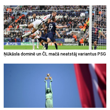
Ņūkāsla dominē un ČL mačā neatstāj variantus PSG