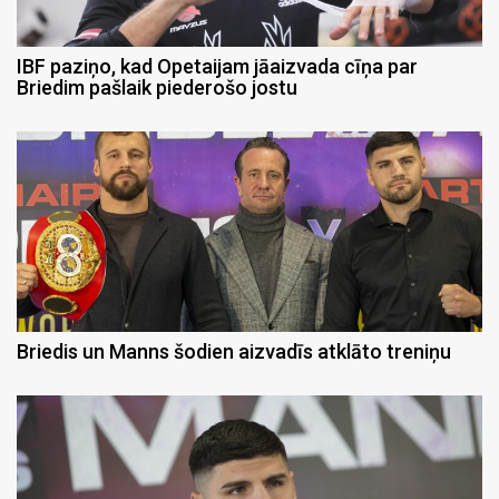
IBF paziņo, kad Opetaijam jāaizvada cīņa par
Briedim pašlaik piederošo jostu
Briedis un Manns šodien aizvadīs atklāto treniņu