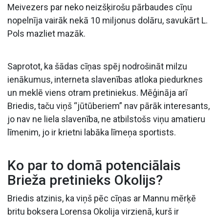
Meivezers par neko neizšķirošu pārbaudes cīņu
nopelnīja vairāk nekā 10 miljonus dolāru, savukārt L.
Pols mazliet mazāk.
Saprotot, ka šādas cīņas spēj nodrošināt milzu
ienākumus, interneta slavenības atloka piedurknes
un meklē viens otram pretiniekus. Mēģināja arī
Briedis, taču viņš “jūtūberiem” nav pārāk interesants,
jo nav ne liela slavenība, ne atbilstošs viņu amatieru
līmenim, jo ir krietni labāka līmeņa sportists.
Ko par to domā potenciālais
Brieža pretinieks Okolijs?
Briedis atzinis, ka viņš pēc cīņas ar Mannu mērķē
britu boksera Lorensa Okolija virzienā, kurš ir