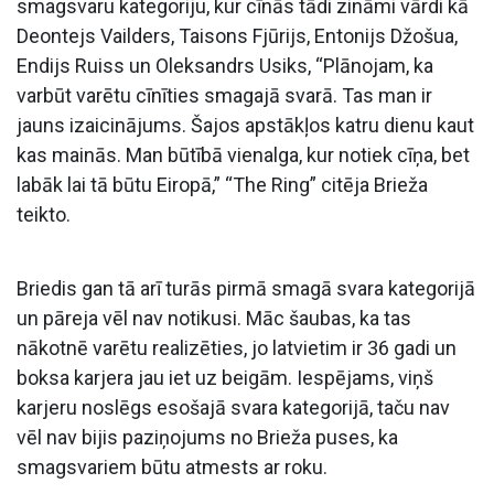
smagsvaru kategoriju, kur cīnās tādi zināmi vārdi kā
Deontejs Vailders, Taisons Fjūrijs, Entonijs Džošua,
Endijs Ruiss un Oleksandrs Usiks, “Plānojam, ka
varbūt varētu cīnīties smagajā svarā. Tas man ir
jauns izaicinājums. Šajos apstākļos katru dienu kaut
kas mainās. Man būtībā vienalga, kur notiek cīņa, bet
labāk lai tā būtu Eiropā,” “The Ring” citēja Brieža
teikto.
Briedis gan tā arī turās pirmā smagā svara kategorijā
un pāreja vēl nav notikusi. Māc šaubas, ka tas
nākotnē varētu realizēties, jo latvietim ir 36 gadi un
boksa karjera jau iet uz beigām. Iespējams, viņš
karjeru noslēgs esošajā svara kategorijā, taču nav
vēl nav bijis paziņojums no Brieža puses, ka
smagsvariem būtu atmests ar roku.