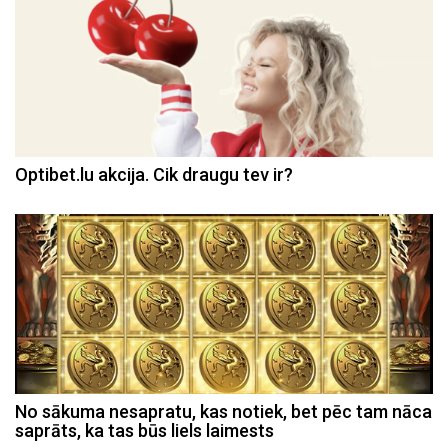
Optibet.lu akcija. Cik draugu tev ir?
No sākuma nesapratu, kas notiek, bet pēc tam nāca
saprāts, ka tas būs liels laimests