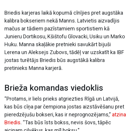
Briedis karjeras laikā kopumā cīnījies pret augstāka
kalibra bokseriem nekā Manns. Latvietis aizvadījis
mačus ar tādiem pazīstamiem sportistiem kā
Junieru Dortikosu, Kšištofu Glovacki, Usiku un Marko
Huku. Manna skaļākie pretnieki savukārt bijuši
Lerena un Aleksejs Zubovs, tādēļ var uzskatīt ka IBF
jostas turētājs Briedis būs augstākā kalibra
pretinieks Manna karjerā.
Brieža komandas viedoklis
“Protams, ir liels prieks atgriezties Rīgā un Latvijā,
kas būs cīņa par čempiona jostas aizstāvēšanu pret
pieredzējušu bokseri, kas ir neprognozējams,”
atzina
Briedis
. “Tas būs īsts bokss, nevis šovs, tāpēc
aicinam cilvēkus, kas mīl boksu.”