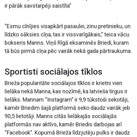
ir pārāk savstarpēji saistīta”
“Esmu cīnījies visapkārt pasaulei, zinu pretinieku, un
līdzko sāksies cīņa, tas ir vissvarīgākais,” teica vācu
bokseris Manns. Viņš Rīgā eksaminēs Briedi, kuram
tā būs pirmā cīņa pēc vairāk nekā gada pārtraukuma.
Sportisti sociālajos tīklos
Brieža popularitāte sociālajos tīklos ir krietni vien
lielāka nekā Manna, kas nozīmē, ka latvieša tirgus ir
lielāks. Mannam “Instagram” ir 9,9 tūkstoši sekotāji,
kamēr Briedim šajā platformā seko daudz vairāk jeb
90,5 lietotāji. Manns citās lielākajās sociālajās
platformās nav aktīvs, kamēr Briedis darbojas arī
“Facebook”. Kopumā Brieža līdzjutēju pulks ir daudz