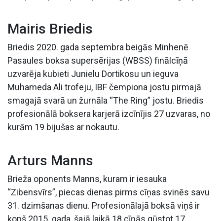
Mairis Briedis
Briedis 2020. gada septembra beigās Minhenē
Pasaules boksa supersērijas (WBSS) finālcīņā
uzvarēja kubieti Junielu Dortikosu un ieguva
Muhameda Ali trofeju, IBF čempiona jostu pirmajā
smagajā svarā un žurnāla “The Ring” jostu. Briedis
profesionālā boksera karjerā izcīnījis 27 uzvaras, no
kurām 19 bijušas ar nokautu.
Arturs Manns
Brieža oponents Manns, kuram ir iesauka
“Zibensvīrs”, piecas dienas pirms cīņas svinēs savu
31. dzimšanas dienu. Profesionālajā boksā viņš ir
kopš 2015. gada, šajā laikā 18 cīņās gūstot 17