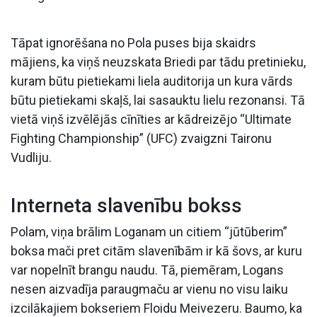
Tāpat ignorēšana no Pola puses bija skaidrs
mājiens, ka viņš neuzskata Briedi par tādu pretinieku,
kuram būtu pietiekami liela auditorija un kura vārds
būtu pietiekami skaļš, lai sasauktu lielu rezonansi. Tā
vietā viņš izvēlējās cīnīties ar kādreizējo “Ultimate
Fighting Championship” (UFC) zvaigzni Taironu
Vudliju.
Interneta slavenību bokss
Polam, viņa brālim Loganam un citiem “jūtūberim”
boksa mači pret citām slavenībām ir kā šovs, ar kuru
var nopelnīt brangu naudu. Tā, piemēram, Logans
nesen aizvadīja paraugmaču ar vienu no visu laiku
izcilākajiem bokseriem Floidu Meivezeru. Baumo, ka