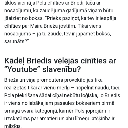
tīklos aicināja Polu cīnīties ar Briedi, taču ar
nosacījumu, ka zaudējuma gadījumā viņam būtu
jāaiziet no boksa. “Prieks paziņot, ka tev ir iespēja
cīnīties par Maira Brieža jostām. Tikai viens
nosacījums – ja tu zaudē, tev ir jāpamet bokss,
sarunāts?”
Kādēļ Briedis vēlējās cīnīties ar
“Youtube” slavenību?
Brieža un viņa promoutera provokācijas tika
realizētas tikai ar vienu mērķi – nopelnīt naudu, taču
Pola piekrišana šādai cīņai nebūtu loģiska, jo Briedis
ir viens no labākajiem pasaules bokseriem pirmā
smagā svara kategorijā, kamēr Pols joprojām ir
uzskatāms par amatieri un abu līmeņu atšķirība ir
milzīga.