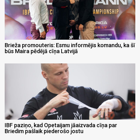
Brieža promouteris: Esmu informējis komandu, ka šī
būs Maira pēdējā cīņa Latvijā
IBF paziņo, kad Opetaijam jāaizvada cīņa par
Briedim pašlaik piederošo jostu