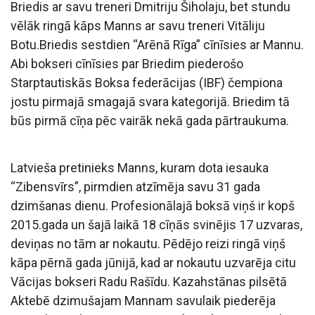
Briedis ar savu treneri Dmitriju Šiholaju, bet stundu
vēlāk ringā kāps Manns ar savu treneri Vitāliju
Botu.Briedis sestdien “Arēnā Rīga” cīnīsies ar Mannu.
Abi bokseri cīnīsies par Briedim piederošo
Starptautiskās Boksa federācijas (IBF) čempiona
jostu pirmajā smagajā svara kategorijā. Briedim tā
būs pirmā cīņa pēc vairāk nekā gada pārtraukuma.
Latvieša pretinieks Manns, kuram dota iesauka
“Zibensvīrs”, pirmdien atzīmēja savu 31 gada
dzimšanas dienu. Profesionālajā boksā viņš ir kopš
2015.gada un šajā laikā 18 cīņās svinējis 17 uzvaras,
deviņas no tām ar nokautu. Pēdējo reizi ringā viņš
kāpa pērnā gada jūnijā, kad ar nokautu uzvarēja citu
Vācijas bokseri Radu Rašīdu. Kazahstānas pilsētā
Aktebē dzimušajam Mannam savulaik piederēja