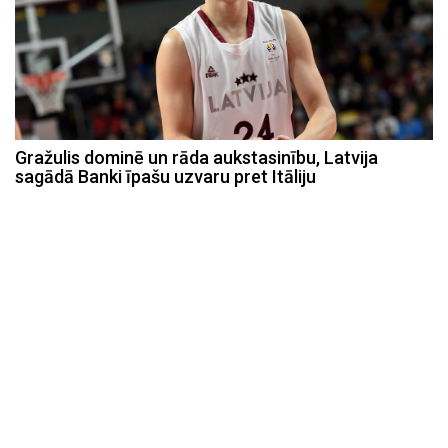
Gražulis dominē un rāda aukstasinību, Latvija
sagādā Banki īpašu uzvaru pret Itāliju