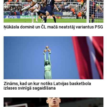
Ņūkāsla dominē un ČL mačā neatstāj variantus PSG
Zināms, kad un kur notiks Latvijas basketbola
izlases svinīgā sagaidīšana