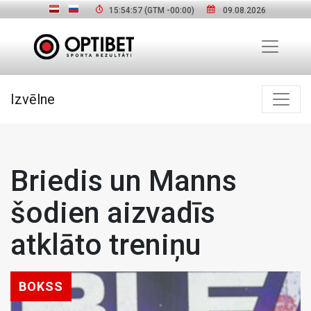
15:54:58
(GTM
-00:00
)
09.08.2026
Izvēlne
Briedis un Manns
šodien aizvadīs
atklāto treniņu
BOKSS