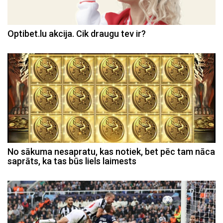
Optibet.lu akcija. Cik draugu tev ir?
No sākuma nesapratu, kas notiek, bet pēc tam nāca
saprāts, ka tas būs liels laimests