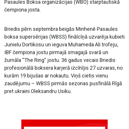
Pasaules Boksa organizācijas (WBO) starptautiskā
čempiona josta.
Briedis pērn septembra beigās Minhenē Pasaules
boksa supersērijas (WBSS) finālcīņā uzvarēja kubieti
Junielu Dortikosu un ieguva Muhameda Ali trofeju,
IBF čempiona jostu pirmajā smagajā svarā un
žurnāla “The Ring” jostu. 36 gadus vecais Briedis
profesionālā boksera karjerā izcīnījis 27 uzvaras, no
kurām 19 bijušas ar nokautu. Viņš cietis vienu
zaudējumu – WBSS pirmās sezonas pusfinālā Rīgā
pret ukraini Oleksandru Usiku.