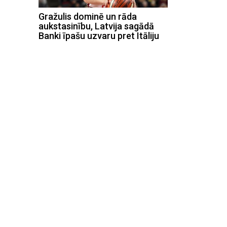
Gražulis dominē un rāda
aukstasinību, Latvija sagādā
Banki īpašu uzvaru pret Itāliju