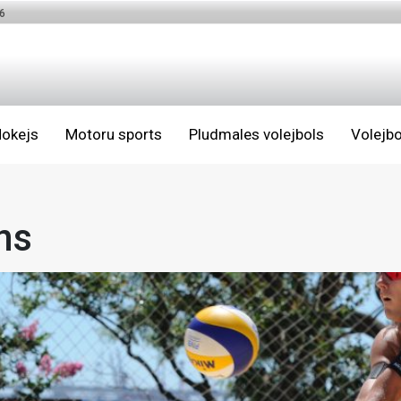
6
okejs
Motoru sports
Pludmales volejbols
Volejbo
ns