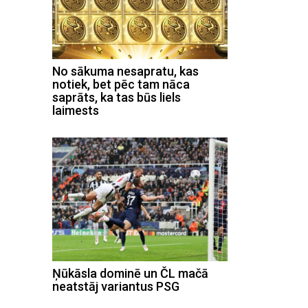
No sākuma nesapratu, kas
notiek, bet pēc tam nāca
saprāts, ka tas būs liels
laimests
Ņūkāsla dominē un ČL mačā
neatstāj variantus PSG