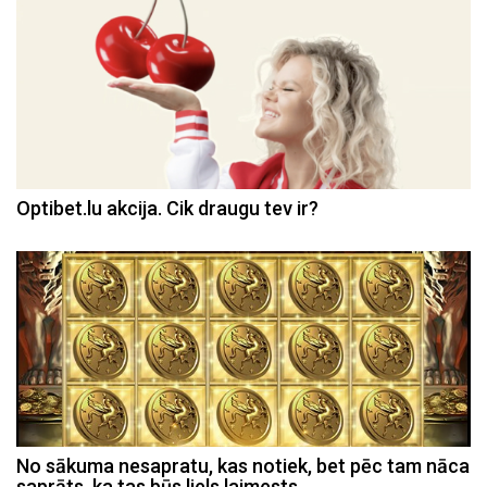
Optibet.lu akcija. Cik draugu tev ir?
No sākuma nesapratu, kas notiek, bet pēc tam nāca
saprāts, ka tas būs liels laimests