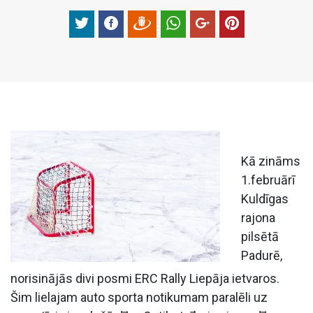
Kā zināms
1.februārī
Kuldīgas
rajona
pilsētā
Padurē,
norisinājās divi posmi ERC Rally Liepāja ietvaros.
Šim lielajam auto sporta notikumam paralēli uz