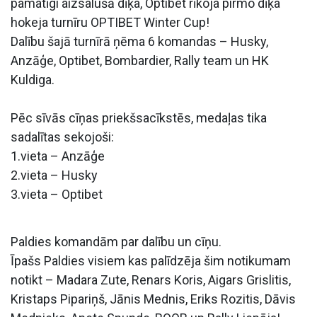
pamatīgi aizsalušā dīķa, Optibet rīkoja pirmo dīķa
hokeja turnīru OPTIBET Winter Cup!
Dalību šajā turnīrā ņēma 6 komandas – Husky,
Anzāģe, Optibet, Bombardier, Rally team un HK
Kuldiga.
Pēc sīvās cīņas priekšsacīkstēs, medaļas tika
sadalītas sekojoši:
1.vieta – Anzāģe
2.vieta – Husky
3.vieta – Optibet
Paldies komandām par dalību un cīņu.
Īpašs Paldies visiem kas palīdzēja šim notikumam
notikt – Madara Zute, Renars Koris, Aigars Grislitis,
Kristaps Pipariņš, Jānis Mednis, Eriks Rozitis, Dāvis