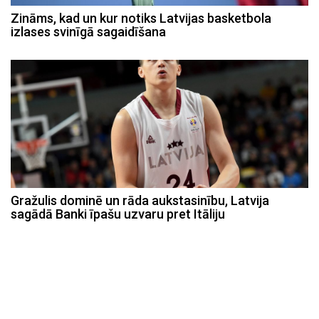
Zināms, kad un kur notiks Latvijas basketbola
izlases svinīgā sagaidīšana
Gražulis dominē un rāda aukstasinību, Latvija
sagādā Banki īpašu uzvaru pret Itāliju