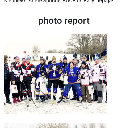
Mednieks, Anete Spunde, BOOB un Rally Liepāja!
photo report