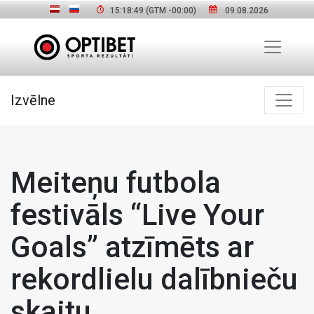
15:18:50
(GTM
-00:00
)
09.08.2026
Izvēlne
Meiteņu futbola
festivāls “Live Your
Goals” atzīmēts ar
rekordlielu dalībnieču
skaitu