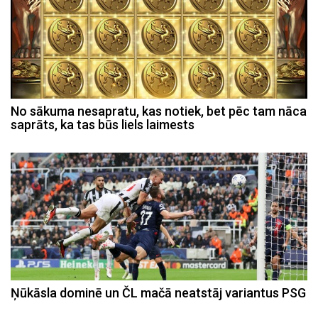
No sākuma nesapratu, kas notiek, bet pēc tam nāca
saprāts, ka tas būs liels laimests
Ņūkāsla dominē un ČL mačā neatstāj variantus PSG