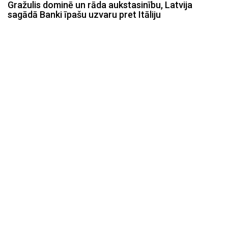
Gražulis dominē un rāda aukstasinību, Latvija
sagādā Banki īpašu uzvaru pret Itāliju