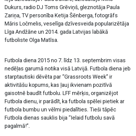
Dukurs, radio DJ Toms Grēviņš, gleznotāja Paula
Zariņa, TV personība Ketija Šēnberga, fotogrāfs
Māris Ločmelis, veselīga dzīvesveida popularizētāja
Līga Andžāne un 2014. gada Latvijas labākā
futboliste Olga Matīsa.
Futbola diena 2015 no 7. līdz 13. septembrim visas
nedēļas garumā notika visā Latvijā. Futbola diena jeb
starptautiski dēvēta par “Grassroots Week” ir
aktivitāšu kopums, kas ļauj ikvienam pozitīvā
gaisotnē baudīt futbolu. LFF mērķis, organizējot
Futbola dienu, ir parādīt, ka futbola spēlei pietiek ar
futbola bumbu un vēlmi piedalīties. Tieši tāpēc
Futbola dienas sauklis bija “Ielaid futbolu savā
pagalmā!”.