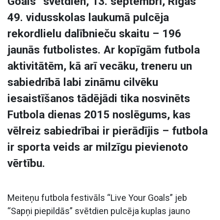
Goals” svētdien, 13. septembrī, Rīgas
49. vidusskolas laukumā pulcēja
rekordlielu dalībnieču skaitu – 196
jaunās futbolistes. Ar kopīgām futbola
aktivitātēm, kā arī vecāku, treneru un
sabiedrībā labi zināmu cilvēku
iesaistīšanos tādējādi tika nosvinēts
Futbola dienas 2015 noslēgums, kas
vēlreiz sabiedrībai ir pierādījis – futbola
ir sporta veids ar milzīgu pievienoto
vērtību.
Meiteņu futbola festivāls “Live Your Goals” jeb
“Sapņi piepildās” svētdien pulcēja kuplas jauno