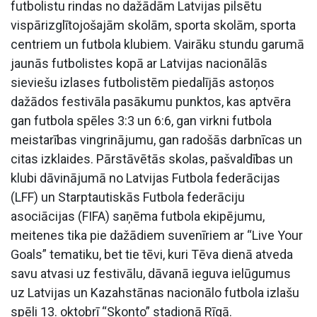
futbolistu rindas no dažādām Latvijas pilsētu
vispārizglītojošajām skolām, sporta skolām, sporta
centriem un futbola klubiem. Vairāku stundu garumā
jaunās futbolistes kopā ar Latvijas nacionālās
sieviešu izlases futbolistēm piedalījās astoņos
dažādos festivāla pasākumu punktos, kas aptvēra
gan futbola spēles 3:3 un 6:6, gan virkni futbola
meistarības vingrinājumu, gan radošās darbnīcas un
citas izklaides. Pārstāvētās skolas, pašvaldības un
klubi dāvinājumā no Latvijas Futbola federācijas
(LFF) un Starptautiskās Futbola federāciju
asociācijas (FIFA) saņēma futbola ekipējumu,
meitenes tika pie dažādiem suvenīriem ar “Live Your
Goals” tematiku, bet tie tēvi, kuri Tēva dienā atveda
savu atvasi uz festivālu, dāvanā ieguva ielūgumus
uz Latvijas un Kazahstānas nacionālo futbola izlašu
spēli 13. oktobrī “Skonto” stadionā Rīgā.