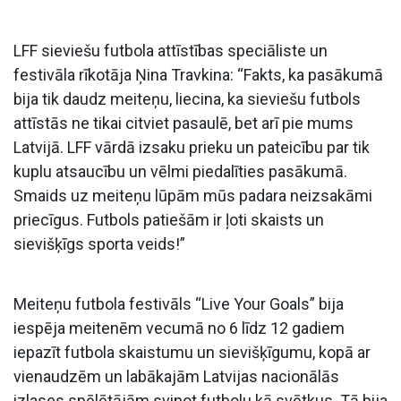
LFF sieviešu futbola attīstības speciāliste un
festivāla rīkotāja Ņina Travkina: “Fakts, ka pasākumā
bija tik daudz meiteņu, liecina, ka sieviešu futbols
attīstās ne tikai citviet pasaulē, bet arī pie mums
Latvijā. LFF vārdā izsaku prieku un pateicību par tik
kuplu atsaucību un vēlmi piedalīties pasākumā.
Smaids uz meiteņu lūpām mūs padara neizsakāmi
priecīgus. Futbols patiešām ir ļoti skaists un
sievišķīgs sporta veids!”
Meiteņu futbola festivāls “Live Your Goals” bija
iespēja meitenēm vecumā no 6 līdz 12 gadiem
iepazīt futbola skaistumu un sievišķīgumu, kopā ar
vienaudzēm un labākajām Latvijas nacionālās
izlases spēlētājām svinot futbolu kā svētkus. Tā bija