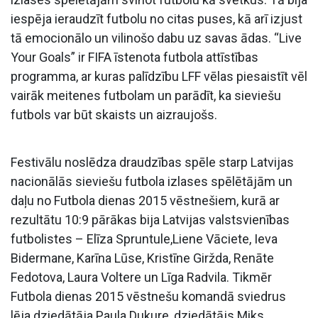
iespēja ieraudzīt futbolu no citas puses, kā arī izjust
tā emocionālo un vilinošo dabu uz savas ādas. “Live
Your Goals” ir FIFA īstenota futbola attīstības
programma, ar kuras palīdzību LFF vēlas piesaistīt vēl
vairāk meitenes futbolam un parādīt, ka sieviešu
futbols var būt skaists un aizraujošs.
Festivālu noslēdza draudzības spēle starp Latvijas
nacionālās sieviešu futbola izlases spēlētājām un
daļu no Futbola dienas 2015 vēstnešiem, kurā ar
rezultātu 10:9 pārākas bija Latvijas valstsvienības
futbolistes – Elīza Spruntule,Liene Vāciete, Ieva
Bidermane, Karīna Lūse, Kristīne Giržda, Renāte
Fedotova, Laura Voltere un Līga Radvila. Tikmēr
Futbola dienas 2015 vēstnešu komandā sviedrus
lēja dziedātāja Paula Dukure, dziedātājs Miks