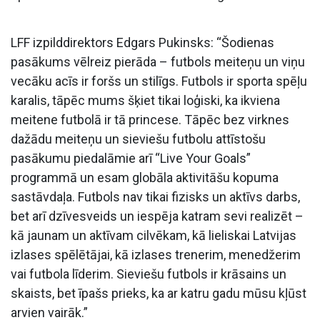
LFF izpilddirektors Edgars Pukinsks: “Šodienas
pasākums vēlreiz pierāda – futbols meiteņu un viņu
vecāku acīs ir foršs un stilīgs. Futbols ir sporta spēļu
karalis, tāpēc mums šķiet tikai loģiski, ka ikviena
meitene futbolā ir tā princese. Tāpēc bez virknes
dažādu meiteņu un sieviešu futbolu attīstošu
pasākumu piedalāmie arī “Live Your Goals”
programmā un esam globāla aktivitāšu kopuma
sastāvdaļa. Futbols nav tikai fizisks un aktīvs darbs,
bet arī dzīvesveids un iespēja katram sevi realizēt –
kā jaunam un aktīvam cilvēkam, kā lieliskai Latvijas
izlases spēlētājai, kā izlases trenerim, menedžerim
vai futbola līderim. Sieviešu futbols ir krāsains un
skaists, bet īpašs prieks, ka ar katru gadu mūsu kļūst
arvien vairāk.”