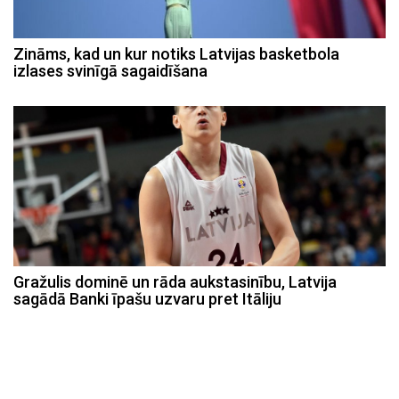
Zināms, kad un kur notiks Latvijas basketbola
izlases svinīgā sagaidīšana
Gražulis dominē un rāda aukstasinību, Latvija
sagādā Banki īpašu uzvaru pret Itāliju