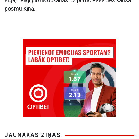
Rīga, neilgi pirms došanās uz pirmo Pasaules kausa
posmu Ķīnā.
JAUNĀKĀS ZIŅAS