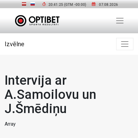
20:41:26
(GTM
-00:00
)
07.08.2026
Izvēlne
Intervija ar
A.Samoilovu un
J.Šmēdiņu
Array