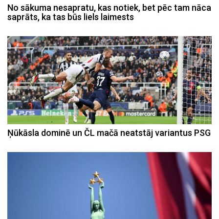
No sākuma nesapratu, kas notiek, bet pēc tam nāca
saprāts, ka tas būs liels laimests
Ņūkāsla dominē un ČL mačā neatstāj variantus PSG