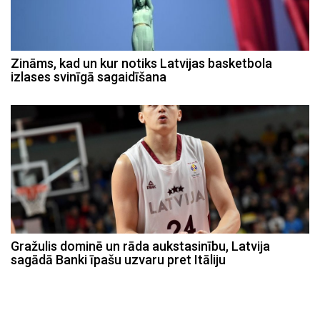
Zināms, kad un kur notiks Latvijas basketbola
izlases svinīgā sagaidīšana
Gražulis dominē un rāda aukstasinību, Latvija
sagādā Banki īpašu uzvaru pret Itāliju