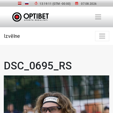
13:19:12
(GTM
-00:00
)
07.08.2026
Izvēlne
DSC_0695_RS