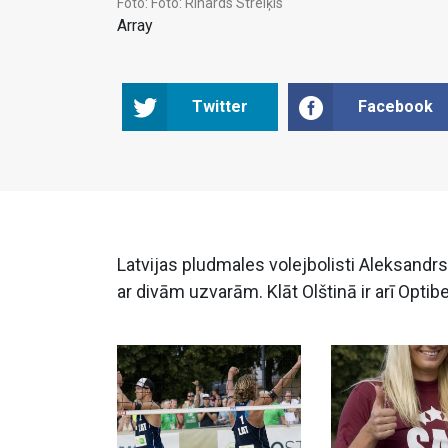
Foto:
Foto: Rihards Streiķis
Array
Twitter
Facebook
Latvijas pludmales volejbolisti Aleksand
ar divām uzvarām. Klāt Olštinā ir arī Optib