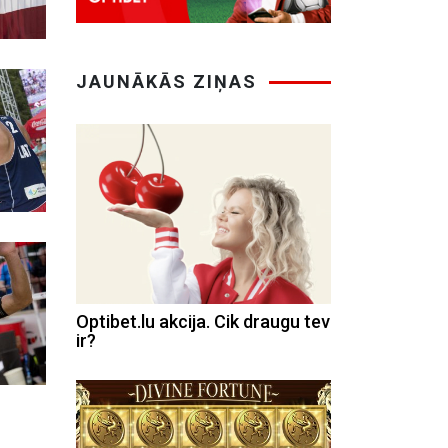
JAUNĀKĀS ZIŅAS
Optibet.lu akcija. Cik draugu tev
ir?