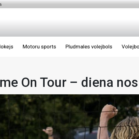
6
okejs
Motoru sports
Pludmales volejbols
Volejbo
me On Tour – diena nosl