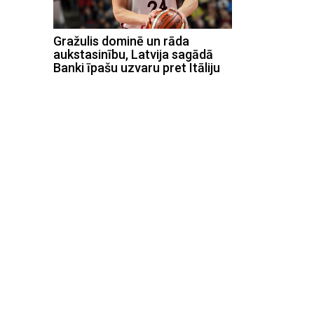
Gražulis dominē un rāda
aukstasinību, Latvija sagādā
Banki īpašu uzvaru pret Itāliju