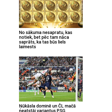
No sākuma nesapratu, kas
notiek, bet pēc tam nāca
saprāts, ka tas būs liels
laimests
Ņūkāsla dominē un ČL mačā
neatstāj variantus PSG