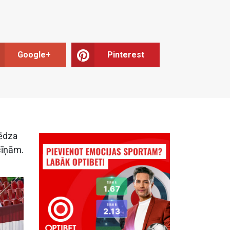
Google+
Pinterest
lēdza
 cīņām.