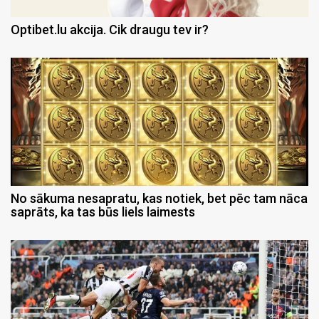
Optibet.lu akcija. Cik draugu tev ir?
No sākuma nesapratu, kas notiek, bet pēc tam nāca
saprāts, ka tas būs liels laimests