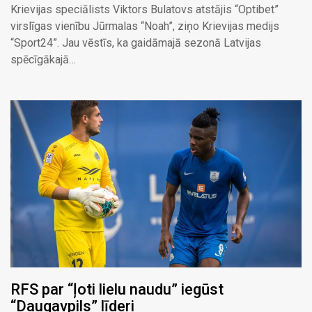
Krievijas speciālists Viktors Bulatovs atstājis “Optibet”
virslīgas vienību Jūrmalas “Noah”, ziņo Krievijas medijs
“Sport24”. Jau vēstīs, ka gaidāmajā sezonā Latvijas
spēcīgākajā…
RFS par “ļoti lielu naudu” iegūst
“Daugavpils” līderi