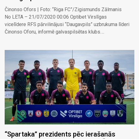
Činonso Ofors | Foto: “Riga FC”/Zigismunds Zālmanis
No LETA – 21/07/2020 00:06 Optibet Virslīgas
vicelīdere RFS pārvilinājusi “Daugavpils” uzbrukuma līderi
Činonso Oforu, informē galvaspilsētas klubs….
“Spartaka” prezidents pēc ierašanās