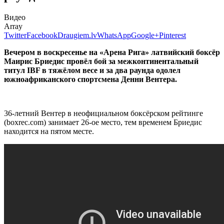
Видео
Array
Twitter
Facebook
Draugiem.lv
WhatsApp
Google+
Pinterest
Вечером в воскресенье на «Арена Рига» латвийский боксёр
Маирис Бриедис провёл бой за межконтинентальный
титул IBF в тяжёлом весе и за два раунда одолел
южноафриканского спортсмена Денни Вентера.
36-летний Вентер в неофициальном боксёрском рейтинге
(boxrec.com) занимает 26-ое место, тем временем Бриедис
находится на пятом месте.