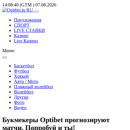
14:08:40
(GTM
)
07.08.2026
Предложения
СПОРТ
LIVE СТАВКИ
Казино
Live Казино
Меню
Баскетбол
Футбол
Хоккей
Авто / Мото
Пляжный волейбол
Волейбол
Другие
Фото
Видео
Букмекеры Optibet прогнозируют
матчи. Попробуй и ты!