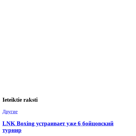
Ieteiktie raksti
Другие
LNK Boxing устраивает уже 6 бойцовский
турнир