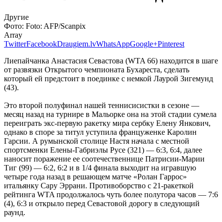
Другие
Фото:
Foto: AFP/Scanpix
Array
Twitter
Facebook
Draugiem.lv
WhatsApp
Google+
Pinterest
Лиепайчанка Анастасия Севастова (WTA 66) находится в шаге
от развязки Открытого чемпионата Бухареста, сделать
который ей предстоит в поединке с немкой Лаурой Зигемунд
(43).
Это второй полуфинал нашей теннисисистки в сезоне —
месяц назад на турнире в Мальорке она на этой стадии сумела
переиграть экс-первую ракетку мира сербку Елену Янкович,
однако в споре за титул уступила француженке Каролин
Гарсии. А румынской столице Настя начала с местной
спортсменки Елены-Габриэлы Русе (321) — 6:3, 6:4, далее
наносит поражение ее соотечественнице Патрисии-Марии
Тиг (99) — 6:2, 6:2 и в 1/4 финала выходит на игравшую
четыре года назад в решающем матче «Ролан Гаррос»
итальянку Сару Эррани. Противоборство с 21-ракеткой
рейтинга WTA продолжалось чуть более полутора часов — 7:6
(4), 6:3 и открыло перед Севастовой дорогу в следующий
раунд.