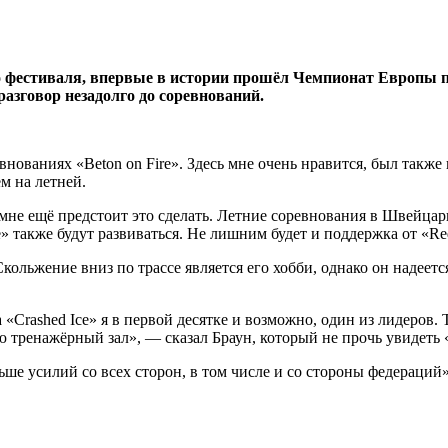
го фестиваля, впервые в истории прошёл Чемпионат Европы по
разговор незадолго до соревнований.
ованиях «Beton on Fire». Здесь мне очень нравится, был также в
м на летней.
 мне ещё предстоит это сделать. Летние соревнования в Швейцари
» также будут развиваться. Не лишним будет и поддержка от «Red
льжение вниз по трассе является его хобби, однако он надеется
 «Crashed Ice» я в первой десятке и возможно, один из лидеров.
ю тренажёрный зал», — сказал Браун, который не прочь увидеть 
ше усилий со всех сторон, в том числе и со стороны федераций