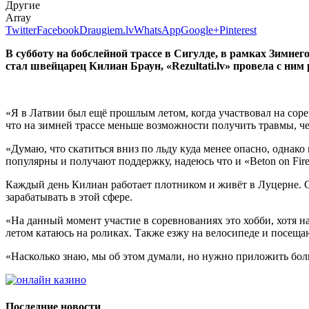
Другие
Array
Twitter
Facebook
Draugiem.lv
WhatsApp
Google+
Pinterest
В субботу на бобслейной трассе в Сигулде, в рамках Зимне
стал швейцарец Килиан Браун, «Rezultati.lv» провела с ним 
«Я в Латвии был ещё прошлым летом, когда участвовал на соревн
что на зимней трассе меньше возможности получить травмы, че
«Думаю, что скатиться вниз по льду куда менее опасно, однако
популярны и получают поддержку, надеюсь что и «Beton on Fire
Каждый день Килиан работает плотником и живёт в Луцерне. Ско
зарабатывать в этой сфере.
«На данный момент участие в соревнованиях это хобби, хотя на
летом катаюсь на роликах. Также езжу на велосипеде и посеща
«Насколько знаю, мы об этом думали, но нужно приложить боль
Последние новости