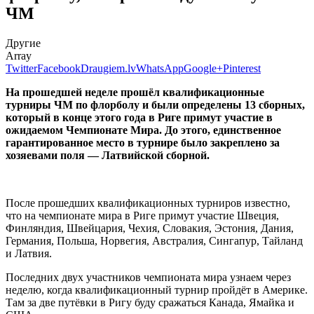
ЧМ
Другие
Array
Twitter
Facebook
Draugiem.lv
WhatsApp
Google+
Pinterest
На прошедшей неделе прошёл квалификационные
турниры ЧМ по флорболу и были определены 13 сборных,
который в конце этого года в Риге примут участие в
ожидаемом Чемпионате Мира. До этого, единственное
гарантированное место в турнире было закреплено за
хозяевами поля — Латвийской сборной.
После прошедших квалификационных турниров известно,
что на чемпионате мира в Риге примут участие Швеция,
Финляндия, Швейцария, Чехия, Словакия, Эстония, Дания,
Германия, Польша, Норвегия, Австралия, Сингапур, Тайланд
и Латвия.
Последних двух участников чемпионата мира узнаем через
неделю, когда квалификационный турнир пройдёт в Америке.
Там за две путёвки в Ригу буду сражаться Канада, Ямайка и