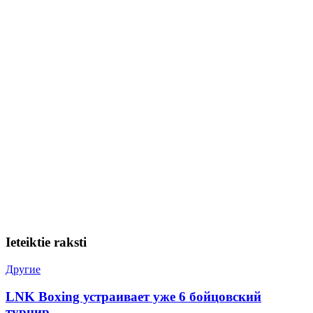
Ieteiktie raksti
Другие
LNK Boxing устраивает уже 6 бойцовский
турнир