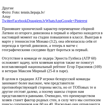
Другие
Фото:
Foto: tennis.liepaja.lv/
Array
Twitter
Facebook
Draugiem.lv
WhatsApp
Google+
Pinterest
Принявшее хронический характер перемещение сборной
Латвии из второго дивизиона в первый и обратно находится в
настоящий момент на стадии повышения в классе. Выиграв в
марте у теннисистов Монако (3:2), она обезопасила себя от
перехода в третий дивизион, а теперь в матче с
географическими соседями будет бороться за первый.
Отсутствие в команде ее лидера Эрнеста Гулбиса (АТР 60)
осложняет задачу, хотя хозяевам кортов также не помогут
возглавляющий национальный рейтинг Егор Герасимов (169)
и ветеран Максим Мирный (25-й в паре).
В целом в градации АТР игроки белорусской команды
занимают более высокие, чем представители
противоборствующей стороны места, но от ТОПовых те и
другие отстоят далеко, а посему шансы сторон нам
представляются равными. Очевидно, что преимуществом
хозяев станет фактор родных стен, в силу чего мы соотносим
шансы соперников как 60 на 40. Насколько они оправдаются