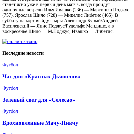
станет ясно уже в первый день матча, когда пройдут
одиночные встречи Илья Ивашко (236) — Мартиньш Поджус
(757), Ярослав Шило (728) — Микелис Либетис (465). В
субботу на корт выйдут пары Александр Бурый/Андрей
Василевский ― Янис Поджус/Рудольфс Мендишс, а в
воскресенье Шило — М.Поджус, Ивашко — Либетис.
Последние новости
Футбол
Час для «Красных Дьяволов»
Футбол
Зеленый свет для «Селесао»
Футбол
Вдохновленные Мачу-Пикчу