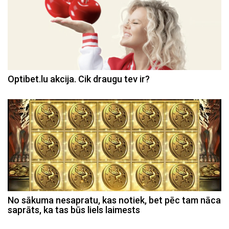
Optibet.lu akcija. Cik draugu tev ir?
No sākuma nesapratu, kas notiek, bet pēc tam nāca
saprāts, ka tas būs liels laimests