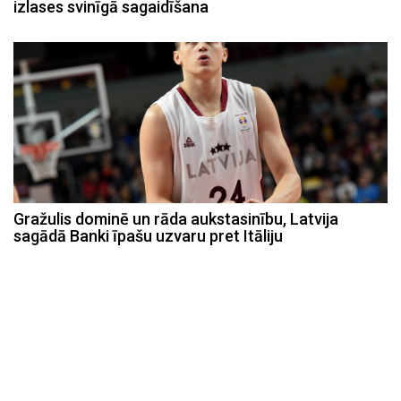
izlases svinīgā sagaidīšana
Gražulis dominē un rāda aukstasinību, Latvija
sagādā Banki īpašu uzvaru pret Itāliju