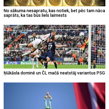
No sākuma nesapratu, kas notiek, bet pēc tam nāca
saprāts, ka tas būs liels laimests
Ņūkāsla dominē un ČL mačā neatstāj variantus PSG