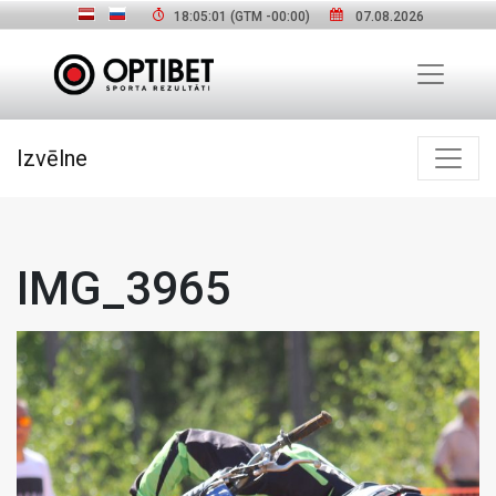
18:05:02
(GTM
-00:00
)
07.08.2026
Izvēlne
IMG_3965