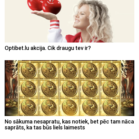
Optibet.lu akcija. Cik draugu tev ir?
No sākuma nesapratu, kas notiek, bet pēc tam nāca
saprāts, ka tas būs liels laimests