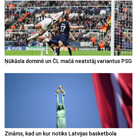
Ņūkāsla dominē un ČL mačā neatstāj variantus PSG
Zināms, kad un kur notiks Latvijas basketbola