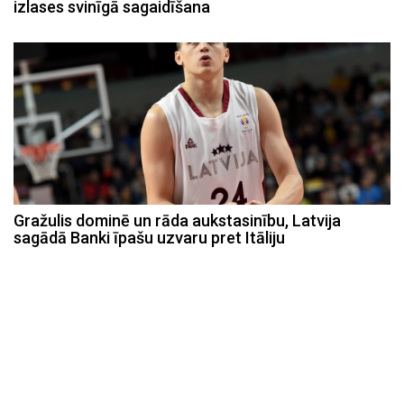
izlases svinīgā sagaidīšana
Gražulis dominē un rāda aukstasinību, Latvija
sagādā Banki īpašu uzvaru pret Itāliju