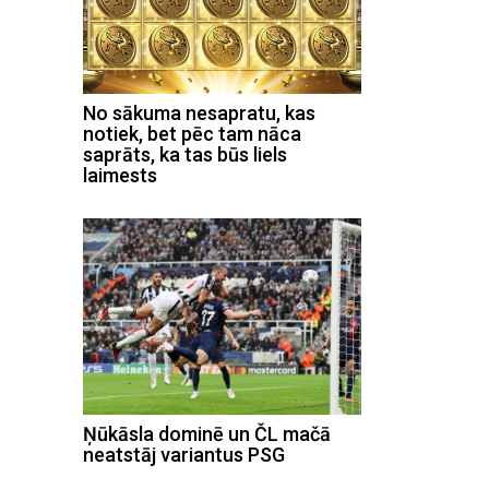
No sākuma nesapratu, kas
notiek, bet pēc tam nāca
saprāts, ka tas būs liels
laimests
Ņūkāsla dominē un ČL mačā
neatstāj variantus PSG