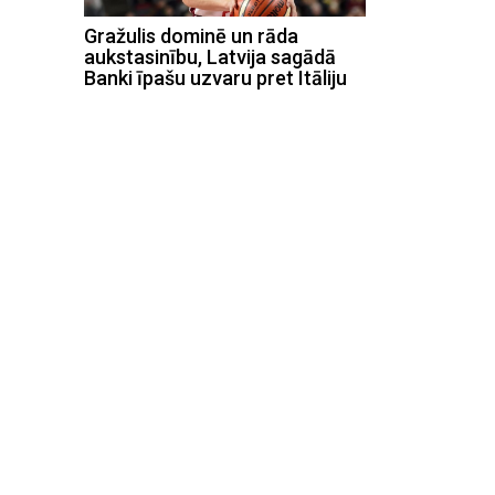
Gražulis dominē un rāda
aukstasinību, Latvija sagādā
Banki īpašu uzvaru pret Itāliju