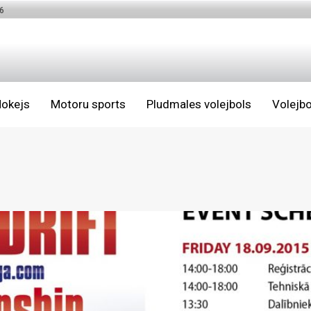
6
okejs
Motoru sports
Pludmales volejbols
Volejbo