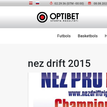
02:29:37
(GTM
-00:00
)
08.08.202
Futbols
Basketbols
H
nez drift 2015