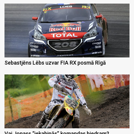
Sebastjēns Lēbs uzvar FIA RX posmā Rīgā
Vai Jonass “iekabinās” komandas biedram?