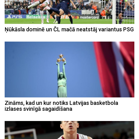
Ņūkāsla dominē un ČL mačā neatstāj variantus PSG
Zināms, kad un kur notiks Latvijas basketbola
izlases svinīgā sagaidīšana