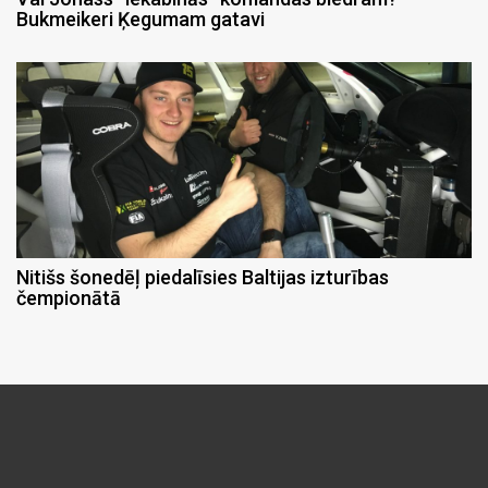
Bukmeikeri Ķegumam gatavi
Nitišs šonedēļ piedalīsies Baltijas izturības
čempionātā