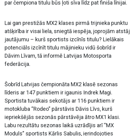
par čempiona titulu būs ļoti sīva līdz pat finiša līnijai.
Lai gan prestižās MX2 klases pirmā trijnieka punktu
atšķirība ir visai liela, sniegtā iespēja, joprojām atstāj
jautājumu – kurš sportists izcīnīs titulu? Lielākais
potenciāls izcīnīt titulu mājinieku vidū šobrīd ir
Dāvim Līvam, tā informē Latvijas Motosporta
federācija.
Šobrīd Latvijas čempionāta MX2 klasē sezonas
līderis ar 147 punktiem ir igaunis Indrek Magi.
Sportista tuvākais sekotājs ar 116 punktiem ir
motokluba “Rodeo” pārstāvis Dāvis Līvs, kurš
iepriekšējās sezonās pārstāvēja ātro MX1 klasi.
Labu rezultātu sezonas laikā uzrādījis arī “MX
Moduls” sportists Kārlis Sabulis, ierindojoties