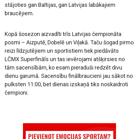
stājoties gan Baltijas, gan Latvijas labākajiem
braucējiem.
Kopā šosezon aizvadīti trīs Latvijas čempionāta
posmi – Aizputē, Dobelē un Viļakā. Taču šogad pirmo
reizi līdzjutējiem un sportistiem tiek piedāvāts
LČMX Superfināls un tas ievērojami atšķirsies no
tām sacensībām, ko esam pieraduši redzēt divu
dienu garumā. Sacensību finālbraucieni jau sākot no
pulksten 11:00, bet dienas izskaņā tiks noskaidroti
čempioni.