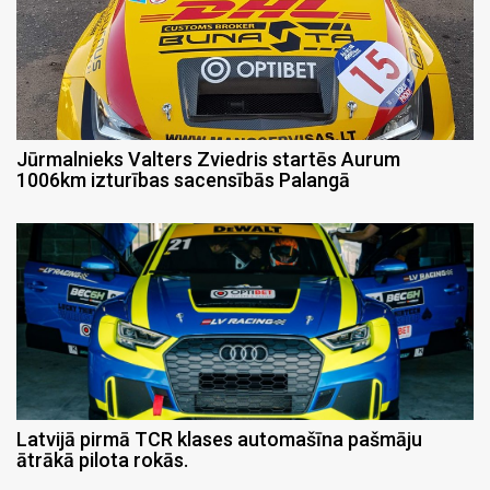
Jūrmalnieks Valters Zviedris startēs Aurum
1006km izturības sacensībās Palangā
Latvijā pirmā TCR klases automašīna pašmāju
ātrākā pilota rokās.