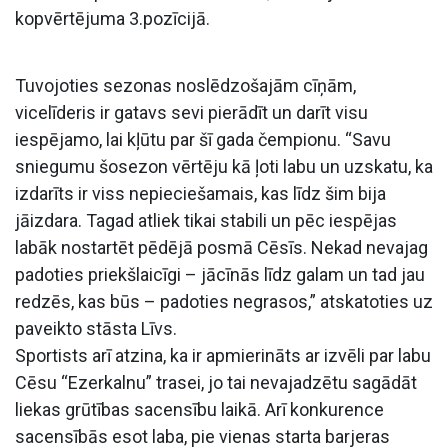
kopvērtējuma 3.pozīcijā.
Tuvojoties sezonas noslēdzošajām cīņām,
vicelīderis ir gatavs sevi pierādīt un darīt visu
iespējamo, lai kļūtu par šī gada čempionu. “Savu
sniegumu šosezon vērtēju kā ļoti labu un uzskatu, ka
izdarīts ir viss nepieciešamais, kas līdz šim bija
jāizdara. Tagad atliek tikai stabili un pēc iespējas
labāk nostartēt pēdējā posmā Cēsīs. Nekad nevajag
padoties priekšlaicīgi – jācīnās līdz galam un tad jau
redzēs, kas būs – padoties negrasos,” atskatoties uz
paveikto stāsta Līvs.
Sportists arī atzina, ka ir apmierināts ar izvēli par labu
Cēsu “Ezerkalnu” trasei, jo tai nevajadzētu sagādāt
liekas grūtības sacensību laikā. Arī konkurence
sacensībās esot laba, pie vienas starta barjeras