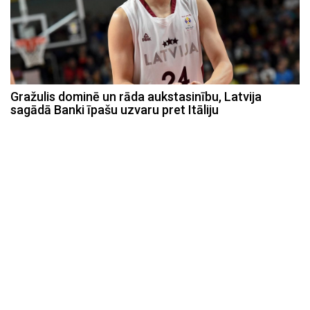
Gražulis dominē un rāda aukstasinību, Latvija
sagādā Banki īpašu uzvaru pret Itāliju