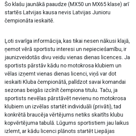
Šo klašu jaunākā paaudze (MX50 un MX65 klase) arī
startēs Latvijas kausa nevis Latvijas Junioru
čempionāta ieskaitē.
Ļoti svarīga informācija, kas tikai nesen nākusi klajā,
ņemot vērā sportistu interesi un nepieciešamību, ir
jaunizveidotās divu veidu vienas dienas licences. Ja
sportists pārstāv kādu no motokrosa klubiem un
vēlas izņemt vienas dienas licenci, viņš var dot
ieskaiti Kluba čempionātā, palīdzot savai komandai
sezonas beigās izcīnīt čempiona titulu. Taču, ja
sportists nevēlas pārstāvēt nevienu no motokrosa
klubiem un izvēlas startēt individuāli (privāti), tad
konkrētā braucēja vērtējums netiks skaitīts klubu
kopvērtējuma tabulā. Lūgums sportistiem jau laikus
izlemt, ar kādu licenci plānots startēt Liepājas