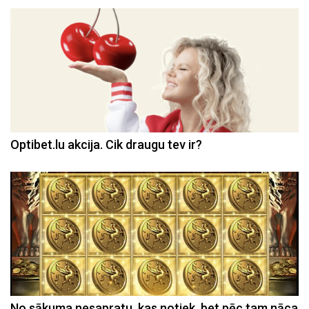
Optibet.lu akcija. Cik draugu tev ir?
No sākuma nesapratu, kas notiek, bet pēc tam nāca