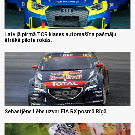
Latvijā pirmā TCR klases automašīna pašmāju
ātrākā pilota rokās.
Sebastjēns Lēbs uzvar FIA RX posmā Rīgā