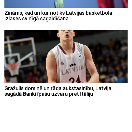
Zināms, kad un kur notiks Latvijas basketbola
izlases svinīgā sagaidīšana
Gražulis dominē un rāda aukstasinību, Latvija
sagādā Banki īpašu uzvaru pret Itāliju