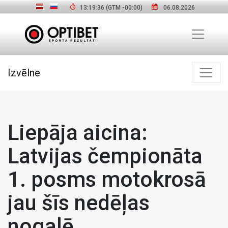
13:19:37
(GTM
-00:00
)
06.08.2026
Izvēlne
Liepāja aicina:
Latvijas čempionāta
1. posms motokrosā
jau šīs nedēļas
nogalē