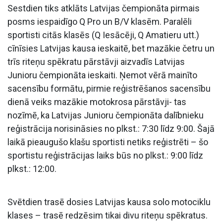
Sestdien tiks atklāts Latvijas čempionāta pirmais
posms iespaidīgo Q Pro un B/V klasēm. Paralēli
sportisti citās klasēs (Q Iesācēji, Q Amatieru utt.)
cīnīsies Latvijas kausa ieskaitē, bet mazākie četru un
trīs riteņu spēkratu pārstāvji aizvadīs Latvijas
Junioru čempionāta ieskaiti. Ņemot vērā mainīto
sacensību formātu, pirmie reģistrēšanos sacensību
dienā veiks mazākie motokrosa pārstāvji- tas
nozīmē, ka Latvijas Junioru čempionāta dalībnieku
reģistrācija norisināsies no plkst.: 7:30 līdz 9:00. Šajā
laikā pieaugušo klašu sportisti netiks reģistrēti – šo
sportistu reģistrācijas laiks būs no plkst.: 9:00 līdz
plkst.: 12:00.
Svētdien trasē dosies Latvijas kausa solo motociklu
klases – trasē redzēsim tikai divu riteņu spēkratus.