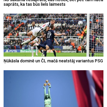
saprāts, ka tas būs liels laimests
Ņūkāsla dominē un ČL mačā neatstāj variantus PSG