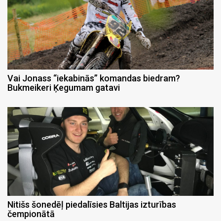
Vai Jonass “iekabinās” komandas biedram?
Bukmeikeri Ķegumam gatavi
Nitišs šonedēļ piedalīsies Baltijas izturības
čempionātā