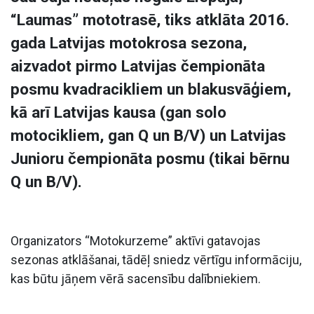
“Laumas” mototrasē, tiks atklāta 2016.
gada Latvijas motokrosa sezona,
aizvadot pirmo Latvijas čempionāta
posmu kvadracikliem un blakusvāģiem,
kā arī Latvijas kausa (gan solo
motocikliem, gan Q un B/V) un Latvijas
Junioru čempionāta posmu (tikai bērnu
Q un B/V).
Organizators “Motokurzeme” aktīvi gatavojas
sezonas atklāšanai, tādēļ sniedz vērtīgu informāciju,
kas būtu jāņem vērā sacensību dalībniekiem.