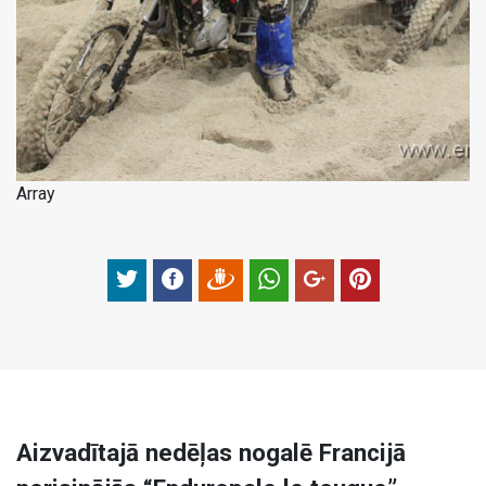
Array
Aizvadītajā nedēļas nogalē Francijā