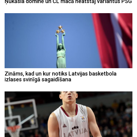
Ņūkāsla dominē un ČL mačā neatstāj variantus PSG
Zināms, kad un kur notiks Latvijas basketbola
izlases svinīgā sagaidīšana