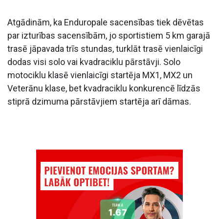
Atgādinām, ka Enduropale sacensības tiek dēvētas
par izturības sacensībām, jo sportistiem 5 km garajā
trasē jāpavada trīs stundas, turklāt trasē vienlaicīgi
dodas visi solo vai kvadraciklu pārstāvji. Solo
motociklu klasē vienlaicīgi startēja MX1, MX2 un
Veterānu klase, bet kvadraciklu konkurencē līdzās
stiprā dzimuma pārstāvjiem startēja arī dāmas.