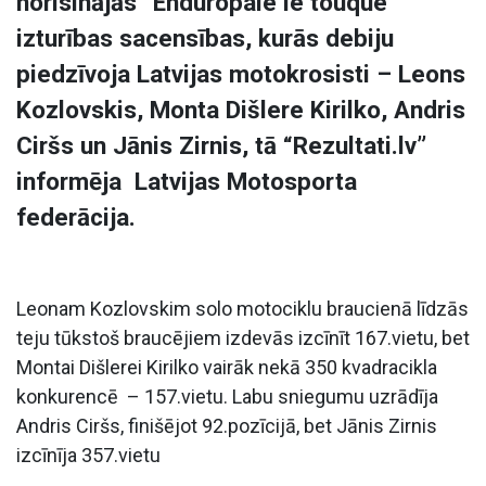
norisinājās “Enduropale le touque”
izturības sacensības, kurās debiju
piedzīvoja Latvijas motokrosisti – Leons
Kozlovskis, Monta Dišlere Kirilko, Andris
Ciršs un Jānis Zirnis, tā “Rezultati.lv”
informēja Latvijas Motosporta
federācija.
Leonam Kozlovskim solo motociklu braucienā līdzās
teju tūkstoš braucējiem izdevās izcīnīt 167.vietu, bet
Montai Dišlerei Kirilko vairāk nekā 350 kvadracikla
konkurencē – 157.vietu. Labu sniegumu uzrādīja
Andris Ciršs, finišējot 92.pozīcijā, bet Jānis Zirnis
izcīnīja 357.vietu