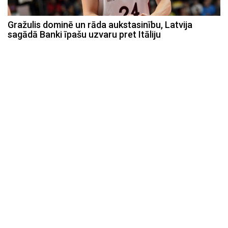
Gražulis dominē un rāda aukstasinību, Latvija
sagādā Banki īpašu uzvaru pret Itāliju