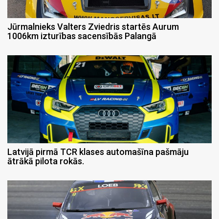
Jūrmalnieks Valters Zviedris startēs Aurum
1006km izturības sacensībās Palangā
Latvijā pirmā TCR klases automašīna pašmāju
ātrākā pilota rokās.