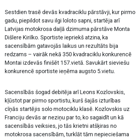
Sestdien trasē devās kvadraciklu pārstāvji, kur pirmo
gadu, piepildot savu ilgi loloto sapni, startēja arī
Latvijas motokrosa daiļā dzimuma pārstāve Monta
Dišlere Kirilko. Sportiste iepriekš atzina, ka
sacensībām gatavojās laikus un rezultāts bija
redzams – vairāk nekā 350 kvadraciklu konkurencē
Montai izdevās finišēt 157.vietā. Savukārt sieviešu
konkurencē sportiste ieņēma augsto 5.vietu.
Sacensībās šogad debitēja arī Leons Kozlovskis,
kļūstot par pirmo sportistu, kurš šajās izturības
cīņās startējis solo motociklu klasē. Kozlovskis uz
Franciju devās ar neziņu par to, ko sagaidīt un kā
sacensībās veiksies, jo tās krietni atšķiras no
motokrosa sacensībām, turklāt tām nepieciešama