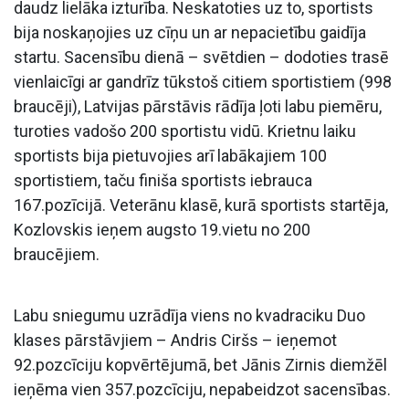
daudz lielāka izturība. Neskatoties uz to, sportists
bija noskaņojies uz cīņu un ar nepacietību gaidīja
startu. Sacensību dienā – svētdien – dodoties trasē
vienlaicīgi ar gandrīz tūkstoš citiem sportistiem (998
braucēji), Latvijas pārstāvis rādīja ļoti labu piemēru,
turoties vadošo 200 sportistu vidū. Krietnu laiku
sportists bija pietuvojies arī labākajiem 100
sportistiem, taču finiša sportists iebrauca
167.pozīcijā. Veterānu klasē, kurā sportists startēja,
Kozlovskis ieņem augsto 19.vietu no 200
braucējiem.
Labu sniegumu uzrādīja viens no kvadraciku Duo
klases pārstāvjiem – Andris Ciršs – ieņemot
92.pozcīciju kopvērtējumā, bet Jānis Zirnis diemžēl
ieņēma vien 357.pozcīciju, nepabeidzot sacensības.