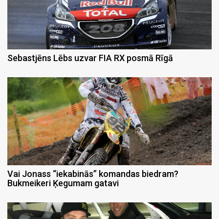
Sebastjēns Lēbs uzvar FIA RX posmā Rīgā
Vai Jonass “iekabinās” komandas biedram?
Bukmeikeri Ķegumam gatavi