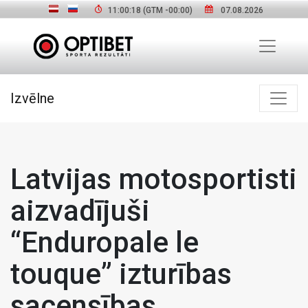
11:00:19
(GTM
-00:00
)
07.08.2026
Izvēlne
Latvijas motosportisti
aizvadījuši
“Enduropale le
touque” izturības
sacensības